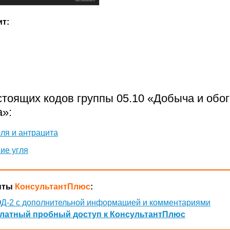
ит:
стоящих кодов группы 05.10 «Добыча и обо
а»:
ля и антрацита
ие угля
нты
КонсультантПлюс
:
Д-2 с дополнительной информацией и комментариями
латный пробный доступ к КонсультантПлюс