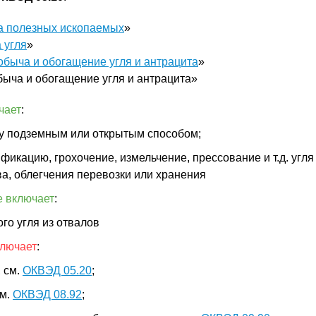
 полезных ископаемых
»
 угля
»
обыча и обогащение угля и антрацита
»
быча и обогащение угля и антрацита»
чает
:
у подземным или открытым способом;
икацию, грохочение, измельчение, прессование и т.д. угля
ва, облегчения перевозки или хранения
е включает
:
го угля из отвалов
ключает
:
 см.
ОКВЭД 05.20
;
см.
ОКВЭД 08.92
;