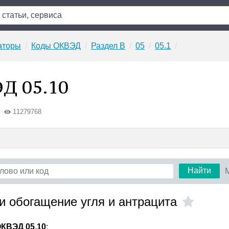
аторы
Коды ОКВЭД
Раздел B
05
05.1
Д 05.10
11279768
Найти
и обогащение угля и антрацита
КВЭД 05.10
: