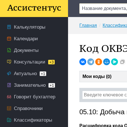
Главная
Классифик
Калькуляторы
Календари
Код ОКВЭ
Документы
Консультации
+3
Актуально
+1
Мои коды (
)
0
Занимательно
+1
Говорит бухгалтер
Справочники
05.10: Добыча 
Классификаторы
Расшифровка кода О