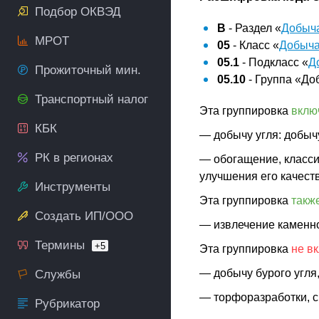
Подбор ОКВЭД
B
- Раздел «
Добыча
МРОТ
05
- Класс «
Добыча
05.1
- Подкласс «
Д
Прожиточный мин.
05.10
- Группа «До
Транспортный налог
Эта группировка
вклю
КБК
— добычу угля: добыч
РК в регионах
— обогащение, классиф
улучшения его качест
Инструменты
Эта группировка
такж
Создать ИП/ООО
— извлечение каменно
Термины
+5
Эта группировка
не в
— добычу бурого угля,
Службы
— торфоразработки, 
Рубрикатор