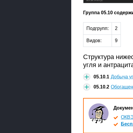
Группа 05.10 содерж
Подгрупп:
2
Видов:
9
Структура ниже
угля и антрацит
05.10.1
Добыча уг
05.10.2
Обогащен
Докуме
ОКВЭ
Бесп