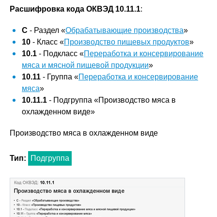
Расшифровка кода ОКВЭД 10.11.1
:
C
- Раздел «
Обрабатывающие производства
»
10
- Класс «
Производство пищевых продуктов
»
10.1
- Подкласс «
Переработка и консервирование
мяса и мясной пищевой продукции
»
10.11
- Группа «
Переработка и консервирование
мяса
»
10.11.1
- Подгруппа «Производство мяса в
охлажденном виде»
Производство мяса в охлажденном виде
Тип:
Подгруппа