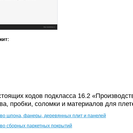
жит:
стоящих кодов подкласса 16.2 «Производст
ва, пробки, соломки и материалов для плет
во шпона, фанеры, деревянных плит и панелей
во сборных паркетных покрытий