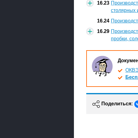
16.23
Производст
столярных 
16.24
Производст
16.29
Производст
пробки, со
Докуме
ОКВЭ
Бесп
Поделиться: