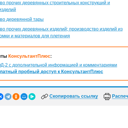
во прочих деревянных строительных конструкций и
изделий
во деревянной тары
во прочих деревянных изделий; производство изделий из
ломки и материалов для плетения
нты
КонсультантПлюс
:
Д-2 с дополнительной информацией и комментариями
латный пробный доступ к КонсультантПлюс
Скопировать ссылку
Распеч