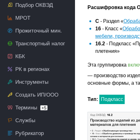
Подбор ОКВЭД
Расшифровка кода О
МРОТ
C
- Раздел «
Обраб
16
- Класс «
Обрабо
Прожиточный мин.
мебели, производс
Транспортный налог
16.2
- Подкласс «П
плетения»
КБК
Эта группировка
вклю
РК в регионах
— производство издел
Инструменты
основные формы, а т
Создать ИП/ООО
Тип:
Подкласс
Термины
+5
Службы
Рубрикатор