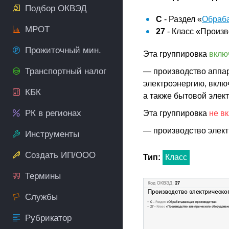
Подбор ОКВЭД
C
- Раздел «
Обраб
МРОТ
27
- Класс «Произв
Прожиточный мин.
Эта группировка
вклю
Транспортный налог
— производство аппа
электроэнергию, вклю
КБК
а также бытовой элек
РК в регионах
Эта группировка
не в
— производство элект
Инструменты
Создать ИП/ООО
Тип:
Класс
Термины
Службы
Рубрикатор