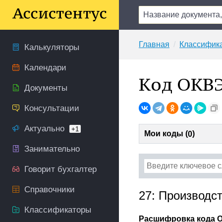
Главная
Классифик
Калькуляторы
Календари
Код ОКВЭ
Документы
Консультации
Актуально
+1
Мои коды (
)
0
Занимательно
Говорит бухгалтер
Справочники
27: Производс
Классификаторы
Расшифровка кода 