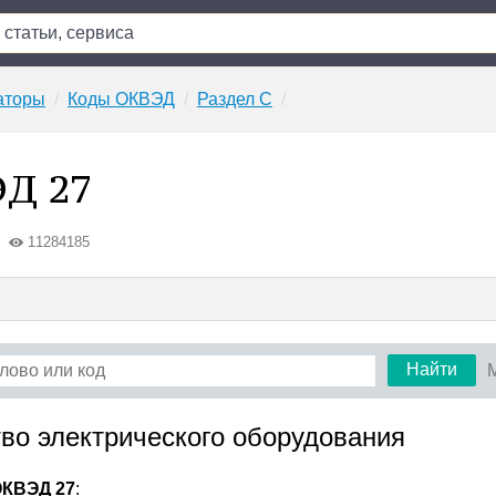
аторы
Коды ОКВЭД
Раздел C
Д 27
11284185
Найти
тво электрического оборудования
ОКВЭД 27
: