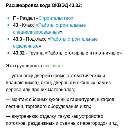
Расшифровка кода ОКВЭД 43.32
:
F
- Раздел «
Строительство
»
43
- Класс «
Работы строительные
специализированные
»
43.3
- Подкласс «
Работы строительные
отделочные
»
43.32
- Группа «Работы столярные и плотничные»
Эта группировка
включает
:
— установку дверей (кроме автоматических и
вращающихся), окон, дверных и оконных рам из
дерева или прочих материалов;
— монтаж сборных кухонных гарнитуров, шкафов,
лестниц, торгового оборудования и т.п.;
— внутреннюю отделку, такую как устройство
потолков, раздвижных и съемных перегородок и т.д.