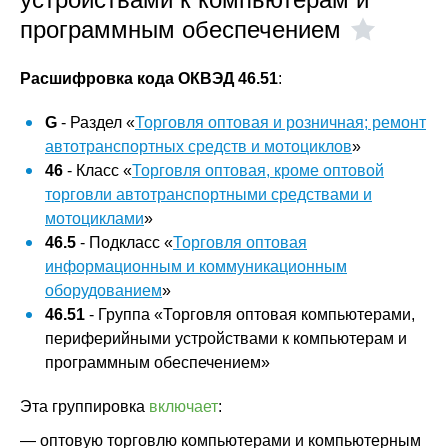
программным обеспечением
Расшифровка кода ОКВЭД 46.51
:
G
- Раздел «
Торговля оптовая и розничная; ремонт
автотранспортных средств и мотоциклов
»
46
- Класс «
Торговля оптовая, кроме оптовой
торговли автотранспортными средствами и
мотоциклами
»
46.5
- Подкласс «
Торговля оптовая
информационным и коммуникационным
оборудованием
»
46.51
- Группа «Торговля оптовая компьютерами,
периферийными устройствами к компьютерам и
программным обеспечением»
Эта группировка
включает
:
— оптовую торговлю компьютерами и компьютерным