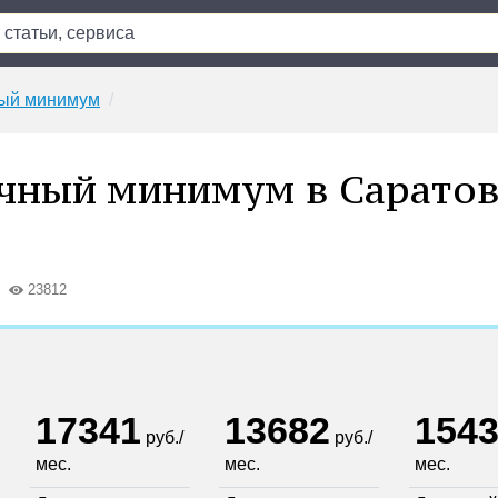
ый минимум
чный минимум в Сарато
23812
17341
13682
154
руб./
руб./
мес.
мес.
мес.