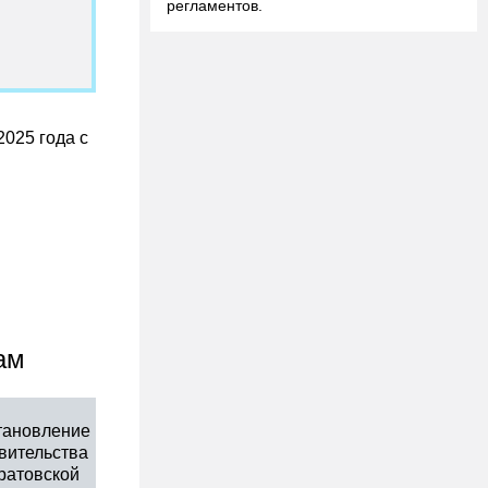
регламентов.
025 года с
ам
тановление
вительства
ратовской