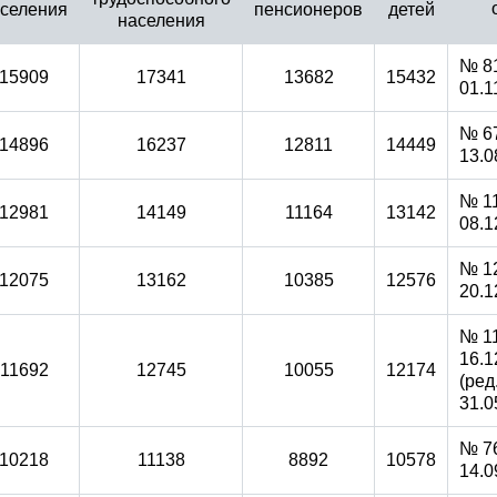
селения
пенсионеров
детей
населения
№ 81
15909
17341
13682
15432
01.1
№ 67
14896
16237
12811
14449
13.0
№ 11
12981
14149
11164
13142
08.1
№ 1
12075
13162
10385
12576
20.1
№ 11
16.1
11692
12745
10055
12174
(ред
31.0
№ 76
10218
11138
8892
10578
14.0