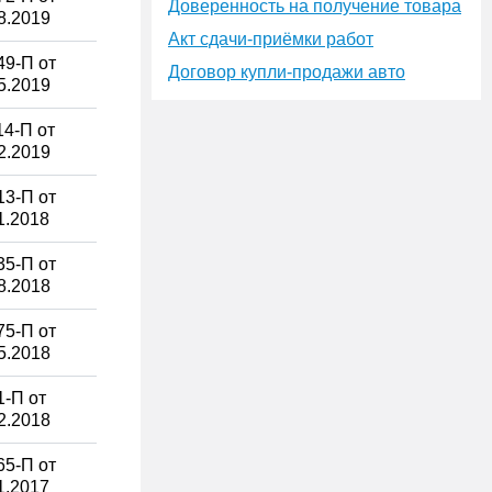
Доверенность на получение товара
8.2019
Акт сдачи-приёмки работ
9-П от
Договор купли-продажи авто
5.2019
4-П от
2.2019
3-П от
1.2018
5-П от
8.2018
5-П от
5.2018
-П от
2.2018
5-П от
1.2017