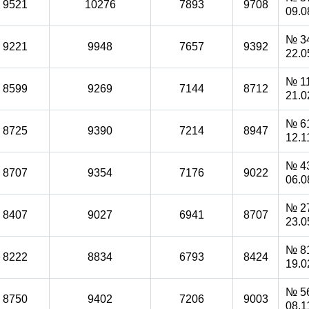
9521
10276
7893
9708
09.0
№ 34
9221
9948
7657
9392
22.0
№ 11
8599
9269
7144
8712
21.0
№ 61
8725
9390
7214
8947
12.1
№ 43
8707
9354
7176
9022
06.0
№ 27
8407
9027
6941
8707
23.0
№ 81
8222
8834
6793
8424
19.0
№ 56
8750
9402
7206
9003
08.1