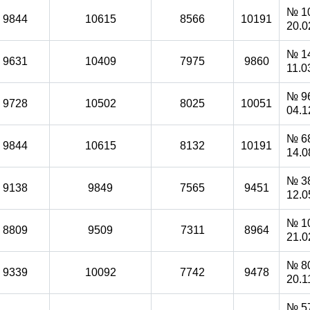
№ 10
9844
10615
8566
10191
20.0
№ 14
9631
10409
7975
9860
11.0
№ 96
9728
10502
8025
10051
04.1
№ 68
9844
10615
8132
10191
14.0
№ 38
9138
9849
7565
9451
12.0
№ 10
8809
9509
7311
8964
21.0
№ 80
9339
10092
7742
9478
20.1
№ 57