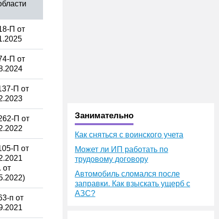
области
8-П от
1.2025
4-П от
8.2024
37-П от
2.2023
Занимательно
262-П от
2.2022
Как сняться с воинского учета
05-П от
Может ли ИП работать по
2.2021
трудовому договору
. от
Автомобиль сломался после
5.2022)
заправки. Как взыскать ущерб с
АЗС?
3-п от
9.2021