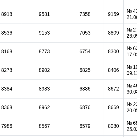
№ 42
8918
9581
7358
9159
21.0
№ 27
8536
9153
7053
8809
26.0
№ 62
8168
8773
6754
8300
17.0
№ 1
8278
8902
6825
8406
09.1
№ 46
8384
8983
6886
8672
30.0
№ 22
8368
8962
6876
8669
20.0
№ 68
7986
8567
6579
8080
25.0