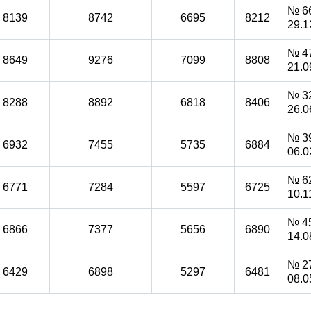
№ 66
8139
8742
6695
8212
29.1
№ 47
8649
9276
7099
8808
21.0
№ 32
8288
8892
6818
8406
26.0
№ 39
6932
7455
5735
6884
06.0
№ 62
6771
7284
5597
6725
10.1
№ 45
6866
7377
5656
6890
14.0
№ 27
6429
6898
5297
6481
08.0