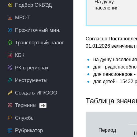
На душу
Подбор ОКВЭД
населения
МРОТ
Прожиточный мин.
Согласно Постановлен
Транспортный налог
01.01.2026 величина 
КБК
на душу населения 
для трудоспособног
РК в регионах
для пенсионеров -
Инструменты
для детей - 15432 
Создать ИП/ООО
Таблица значе
Термины
+5
Службы
Рубрикатор
Период
Н