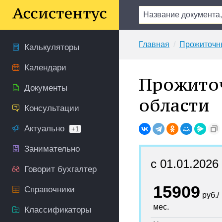
Главная
Прожиточн
Калькуляторы
Календари
Прожито
Документы
области
Консультации
Актуально
+1
Занимательно
с 01.01.2026
Говорит бухгалтер
15909
Справочники
руб./
мес.
Классификаторы