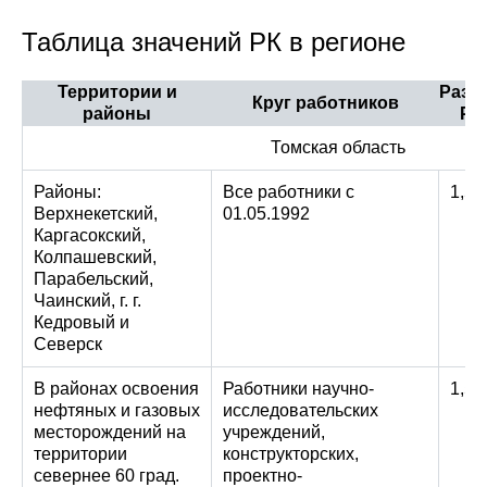
Таблица значений РК в регионе
Территории и
Разм
Круг работников
районы
РК
Томская область
Районы:
Все работники с
1,5
Верхнекетский,
01.05.1992
Каргасокский,
Колпашевский,
Парабельский,
Чаинский, г. г.
Кедровый и
Северск
В районах освоения
Работники научно-
1,5
нефтяных и газовых
исследовательских
месторождений на
учреждений,
территории
конструкторских,
севернее 60 град.
проектно-