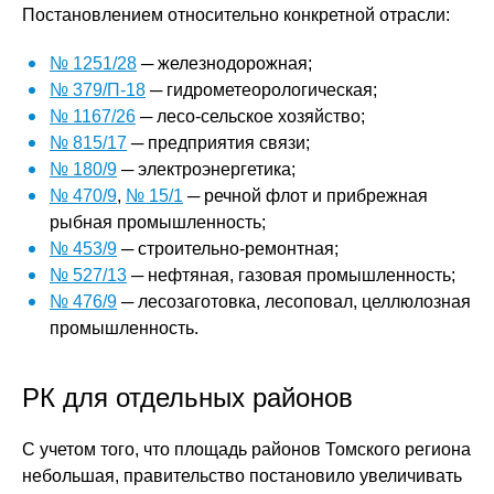
Постановлением относительно конкретной отрасли:
№ 1251/28
─ железнодорожная;
№ 379/П-18
─ гидрометеорологическая;
№ 1167/26
─ лесо-сельское хозяйство;
№ 815/17
─ предприятия связи;
№ 180/9
─ электроэнергетика;
№ 470/9
,
№ 15/1
─ речной флот и прибрежная
рыбная промышленность;
№ 453/9
─ строительно-ремонтная;
№ 527/13
─ нефтяная, газовая промышленность;
№ 476/9
─ лесозаготовка, лесоповал, целлюлозная
промышленность.
РК для отдельных районов
С учетом того, что площадь районов Томского региона
небольшая, правительство постановило увеличивать