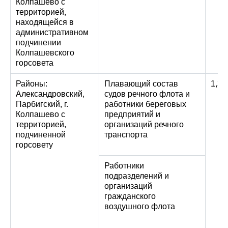
Колпашево с
территорией,
находящейся в
административном
подчинении
Колпашевского
горсовета
Районы:
Плавающий состав
1,3
Александровский,
судов речного флота и
Парбигский, г.
работники береговых
Колпашево с
предприятий и
территорией,
организаций речного
подчиненной
транспорта
горсовету
Работники
подразделений и
организаций
гражданского
воздушного флота