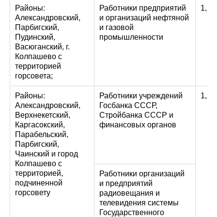
Районы:
Работники предприятий
1,3
Александровский,
и организаций нефтяной
Парбигский,
и газовой
Пудинский,
промышленности
Васюганский, г.
Колпашево с
территорией
горсовета;
Районы:
Работники учреждений
1,3
Александровский,
Госбанка СССР,
Верхнекетский,
Стройбанка СССР и
Каргасокский,
финансовых органов
Парабельский,
Парбигский,
Чаинский и город
Колпашево с
территорией,
Работники организаций
подчиненной
и предприятий
горсовету
радиовещания и
телевидения системы
Государственного