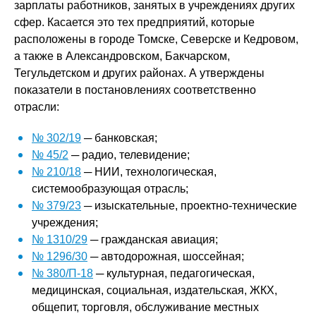
зарплаты работников, занятых в учреждениях других
сфер. Касается это тех предприятий, которые
расположены в городе Томске, Северске и Кедровом,
а также в Александровском, Бакчарском,
Тегульдетском и других районах. А утверждены
показатели в постановлениях соответственно
отрасли:
№ 302/19
─ банковская;
№ 45/2
─ радио, телевидение;
№ 210/18
─ НИИ, технологическая,
системообразующая отрасль;
№ 379/23
─ изыскательные, проектно-технические
учреждения;
№ 1310/29
─ гражданская авиация;
№ 1296/30
─ автодорожная, шоссейная;
№ 380/П-18
─ культурная, педагогическая,
медицинская, социальная, издательская, ЖКХ,
общепит, торговля, обслуживание местных