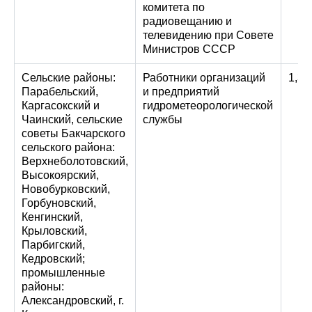
комитета по
радиовещанию и
телевидению при Совете
Министров СССР
Сельские районы:
Работники организаций
1,3
Парабельский,
и предприятий
Каргасокский и
гидрометеорологической
Чаинский, сельские
службы
советы Бакчарского
сельского района:
Верхнеболотовский,
Высокоярский,
Новобурковский,
Горбуновский,
Кенгинский,
Крыловский,
Парбигский,
Кедровский;
промышленные
районы:
Александровский, г.