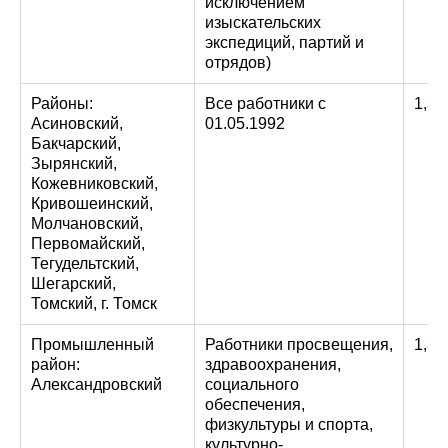
исключением
изыскательских
экспедиций, партий и
отрядов)
Районы:
Все работники с
1,3
Асиновский,
01.05.1992
Бакчарский,
Зырянский,
Кожевниковский,
Кривошеинский,
Молчановский,
Первомайский,
Тегудельтский,
Шегарский,
Томский, г. Томск
Промышленный
Работники просвещения,
1,3
район:
здравоохранения,
Александровский
социального
обеспечения,
физкультуры и спорта,
культурно-