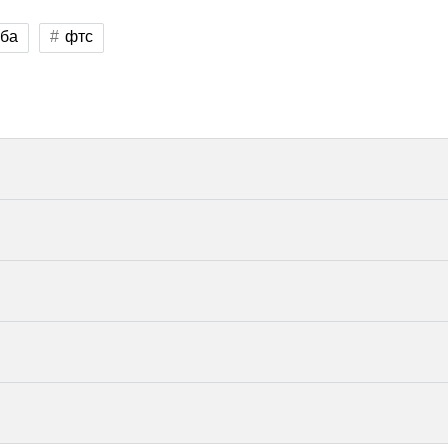
жба
фтс