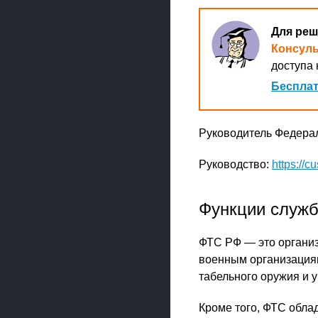
Для реш
Консул
доступа 
Бесплат
Руководитель Федера
Руководство:
https://c
Функции служ
ФТС РФ — это организ
военным организациям
табельного оружия и 
Кроме того, ФТС обла