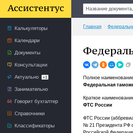
Главная
Федеральны
Калькуляторы
Календари
Федераль
Документы
Консультации
Актуально
+1
Полное наименование
Федеральная тамож
Занимательно
Краткое наименовани
Говорит бухгалтер
ФТС России
Справочники
ФТС России (аббревиа
№ 21 Президента РФ от
Классификаторы
Российской Федераци