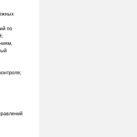
нежных
ий по
й;
ниям,
ный
контроля;
правлений