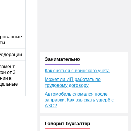
ированные
сты
Федерации
Занимательно
ламент
Как сняться с воинского учета
он от 3
нии в
Может ли ИП работать по
тдельные
трудовому договору
Автомобиль сломался после
заправки. Как взыскать ущерб с
АЗС?
Говорит бухгалтер