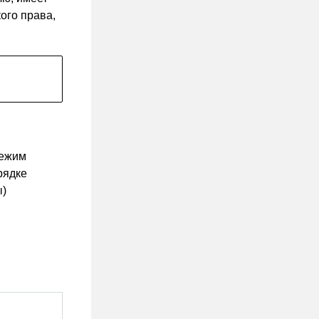
ого права,
режим
рядке
ы)