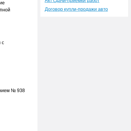
Акт сдачи-приёмки работ
ие
Договор купли-продажи авто
упной
 с
нием № 938