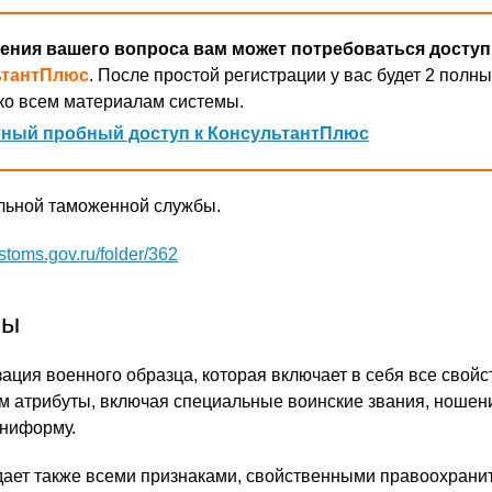
ения вашего вопроса вам может потребоваться доступ
ьтантПлюс
. После простой регистрации у вас будет 2 полны
ко всем материалам системы.
ный пробный доступ к КонсультантПлюс
льной таможенной службы.
ustoms.gov.ru/folder/362
бы
ация военного образца, которая включает в себя все свой
 атрибуты, включая специальные воинские звания, ношен
униформу.
дает также всеми признаками, свойственными правоохран