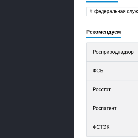
федеральная слу
Рекомендуем
Росприроднадзор
ФСБ
Росстат
Роспатент
ФСТЭК