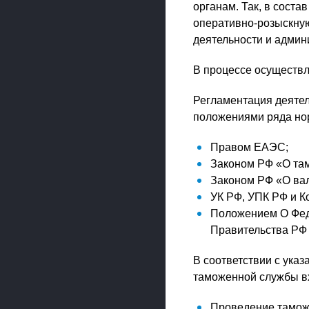
органам. Так, в сост
оперативно-розыскную
деятельности и адми
В процессе осуществл
Регламентация деятел
положениями ряда нор
Правом ЕАЭС;
Законом РФ «О та
Законом РФ «О ва
УК РФ, УПК РФ и К
Положением О Фед
Правительства РФ о
В соответствии с ук
таможенной службы в
Проведение тамож