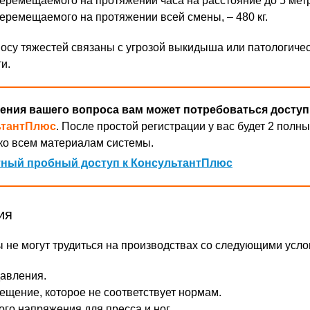
еремещаемого на протяжении часа на расстояние до 5 метро
перемещаемого на протяжении всей смены, – 480 кг.
осу тяжестей связаны с угрозой выкидыша или патологиче
и.
ения вашего вопроса вам может потребоваться доступ
ьтантПлюс
. После простой регистрации у вас будет 2 полны
ко всем материалам системы.
ный пробный доступ к КонсультантПлюс
ия
не могут трудиться на производствах со следующими усло
авления.
ещение, которое не соответствует нормам.
ого напряжения для пресса и ног.