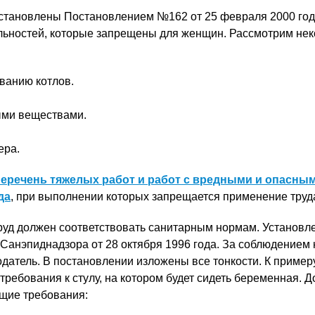
становлены Постановлением №162 от 25 февраля 2000 год
льностей, которые запрещены для женщин. Рассмотрим нек
ванию котлов.
ыми веществами.
ера.
перечень тяжелых работ и работ с вредными и опасны
да
, при выполнении которых запрещается применение тру
труд должен соответствовать санитарным нормам. Установл
анэпиднадзора от 28 октября 1996 года. За соблюдением
датель. В постановлении изложены все тонкости. К примеру
ребования к стулу, на котором будет сидеть беременная. 
щие требования: