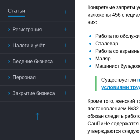
Конкретные запреты у
Статьи
изложены 456 специа
них:
Регистрация
Работа по обслужи
Сталевар.
Налоги и учёт
Работа со взрывн
Маляр.
Ведение бизнеса
Машинист бульдоз
Персонал
Существует ли
условиями тру
Закрытие бизнеса
Кроме того, женский 
постановлением №32 С
обязан следить работо
СанПиНе содержатся т
утверждаются следую