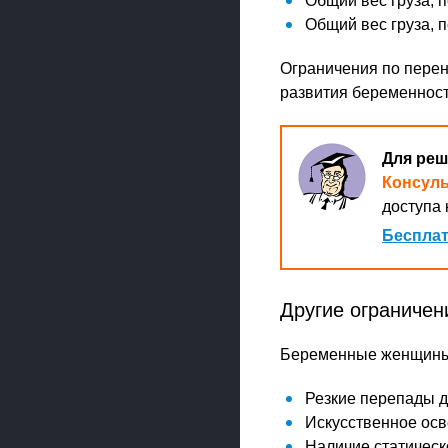
Общий вес груза, п
Общий вес груза, 
Ограничения по перен
развития беременност
Для реш
Консул
доступа 
Бесплат
Другие ограничен
Беременные женщины 
Резкие перепады д
Искусственное осв
Наличие статическ