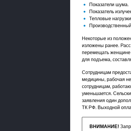
Показатели шума.
Показатель излуче
Тепловые нагрузки
Производственный
Некоторые из положе
изложены ранее. Расс
перемещать женщине (
для подъема, составля
Сотрудницам предостав
медицины, рабочая не
сотрудницам, работаю
уменьшается. Сельски
заявления один допол
ТК РФ. Выходной опла
ВНИМАНИЕ!
Запр