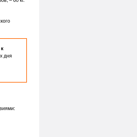
в, – 60 кг.
ского
 к
х дня
виями: