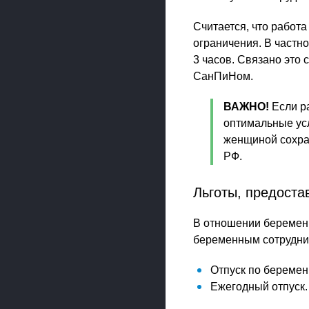
Считается, что работ
ограничения. В частн
3 часов. Связано это
СанПиНом.
ВАЖНО!
Если р
оптимальные усл
женщиной сохран
РФ.
Льготы, предост
В отношении беременн
беременным сотрудни
Отпуск по беремен
Ежегодный отпуск.