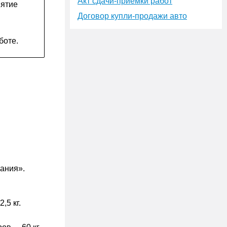
Акт сдачи-приёмки работ
нятие
Договор купли-продажи авто
я
боте.
ы
ания».
,5 кг.