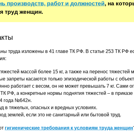
ь производств, работ и должностей
, на кото
я труд женщин.
акты
ы труда изложены в 41 главе ТК РФ. В статье 253 ТК РФ е
ия:
яжестей массой более 15 кг, а также на перенос тяжестей 
ные запреты касаются только эпизодической работы с объек
нно работает с весом, он не может превышать 7 кг. Сами о
 ТК РФ, а конкретные нормы поднятия тяжестей – в приказе
14 года №642н.
уд в тяжелых, опасных и вредных условиях.
од землей, если это не санитарный или бытовой труд.
ют
гигиенические требования к условиям труда женщин