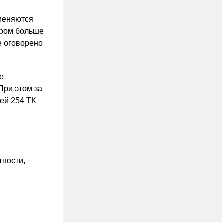
именяются
ером больше
е оговорено
е
При этом за
ей 254 ТК
тности,