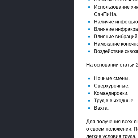
Использование хим
СанПиНа.
Наличие инфекцион
Влияние инфракра
Влияние вибраций,
Намокание конечно
Воздействие сквоз
На основании статьи 
Ночные смены.
Сверхурочные.
Командировки.
Труд в выходные.
Вахта.
Для получения всех л
о своем положении. П
легкие условия труда.