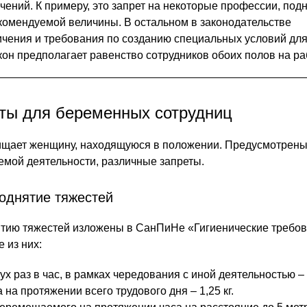
чений. К примеру, это запрет на некоторые профессии, под
комендуемой величины. В остальном в законодательстве
ичения и требования по созданию специальных условий дл
акон предполагает равенство сотрудников обоих полов на ра
еты для беременных сотрудниц
ищает женщину, находящуюся в положении. Предусмотрен
емой деятельности, различные запреты.
однятие тяжестей
ятию тяжестей изложены в СанПиНе «Гигиенические требов
 из них:
х раз в час, в рамках чередования с иной деятельностью – 2
а протяжении всего трудового дня – 1,25 кг.