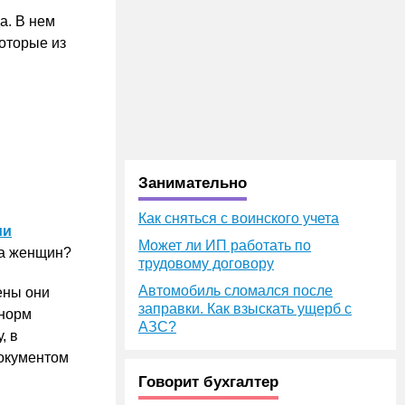
а. В нем
оторые из
Занимательно
Как сняться с воинского учета
ми
Может ли ИП работать по
да женщин?
трудовому договору
Автомобиль сломался после
ены они
заправки. Как взыскать ущерб с
 норм
АЗС?
, в
Документом
Говорит бухгалтер