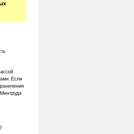
рых
сть
массой
тами. Если
граничения
 Минтруда
?