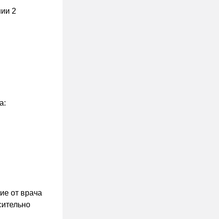
ии 2
а:
ие от врача
сительно