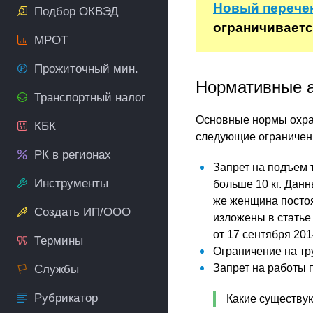
Новый перечен
Подбор ОКВЭД
ограничиваетс
МРОТ
Прожиточный мин.
Нормативные 
Транспортный налог
Основные нормы охран
КБК
следующие ограничен
РК в регионах
Запрет на подъем т
Инструменты
больше 10 кг. Дан
же женщина постоя
Создать ИП/ООО
изложены в статье
от 17 сентября 20
Термины
Ограничение на тр
Запрет на работы п
Службы
Рубрикатор
Какие существу