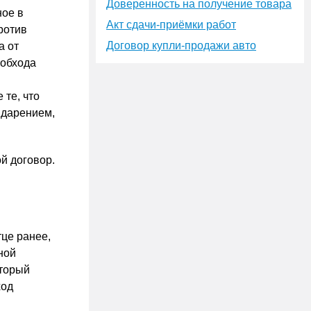
Доверенность на получение товара
ное в
Акт сдачи-приёмки работ
ротив
Договор купли-продажи авто
а от
 обхода
 те, что
 дарением,
ой договор.
тце ранее,
ной
оторый
ход