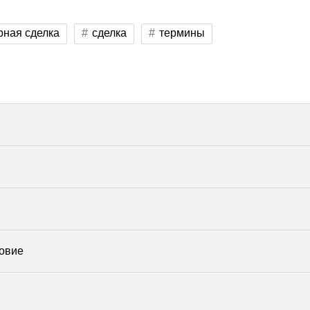
рная сделка
сделка
термины
овие