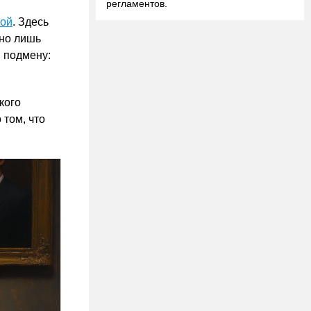
регламентов.
ой
. Здесь
 но лишь
в подмену:
кого
 том, что