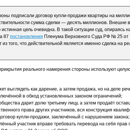
роны подписали договор купли-продажи квартиры на милли
йствительности сумма сделки — десять миллионов. Внешне 
 истинная цель очевидна. В такой ситуации суд, опираясь н
та 87
постановления
Пленума Верховного Суда РФ № 25 от
т из того, что действительной является именно сделка на р
я прикрытия реального намерения стороны используют целу
т выглядеть как дарение, а затем продажа, но на деле реч
ключённой в обход установленных законом ограничений;
 общества дарит долю третьему лицу, а затем продаёт оста
твенного права других участников, вся конструкция квали
договор купли-продажи, заключённый с нарушением закона;
елённый участник вправе требовать перевода на себя прав 