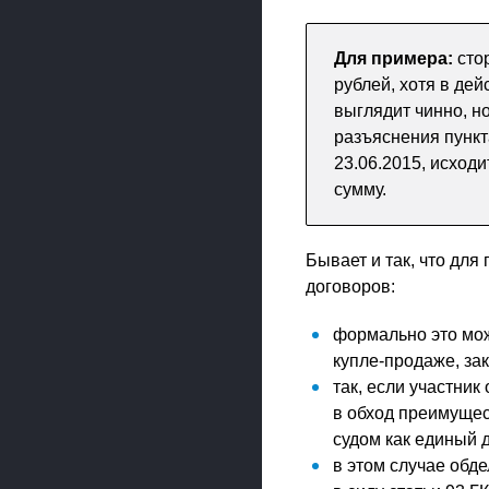
Для примера:
сто
рублей, хотя в де
выглядит чинно, но
разъяснения пунк
23.06.2015, исходи
сумму.
Бывает и так, что дл
договоров:
формально это може
купле-продаже, за
так, если участник
в обход преимущес
судом как единый 
в этом случае обд