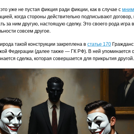
то уже не пустая фикция ради фикции, как в случае с
мним
ацией, когда стороны действительно подписывают договор,
ать за ним другую, настоящую сделку. Это своего рода игра 
льности совсем другое.
ирода такой конструкции закреплена в
статье 170
Гражданс
кой Федерации (далее также — ГК РФ). В ней упоминается о
нается сделка, которая совершается для прикрытия другой.