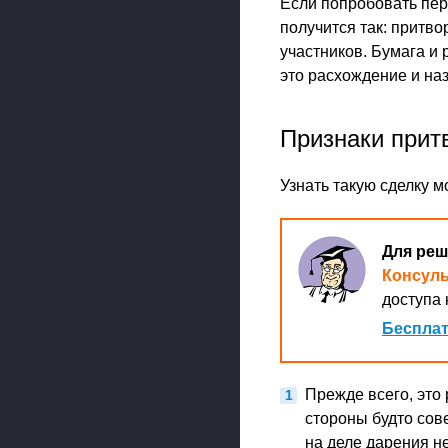
Если попробовать пер
получится так: притво
участников. Бумага и 
это расхождение и на
Признаки прит
Узнать такую сделку м
Для реш
Консул
доступа 
Бесплат
Прежде всего, это
стороны будто сов
на деле дарения не