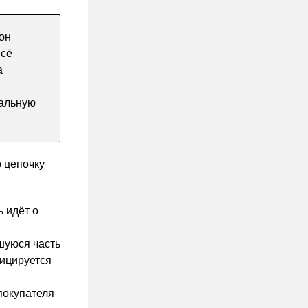
он
всё
а
еальную
ю цепочку
ь идёт о
вшуюся часть
фицируется
покупателя