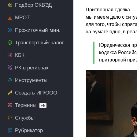
Подбор ОКВЭД
Притворная сделка — э
мы имеем дело с ситу
МРОТ
для того, чтобы спрят
Прожиточный мин.
на бумаге одно, в реа
Транспортный налог
Юридическая пр
кодекса Российс
КБК
притворной приз
РК в регионах
Инструменты
Создать ИП/ООО
Термины
+5
Службы
Рубрикатор