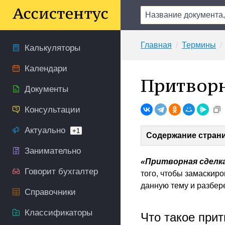
Главная
Термины
Калькуляторы
Календари
Притворн
Документы
Консультации
Актуально
+1
Содержание стран
Занимательно
«Притворная сделк
Говорит бухгалтер
того, чтобы замаскир
данную тему и разбере
Справочники
Классификаторы
Что такое при