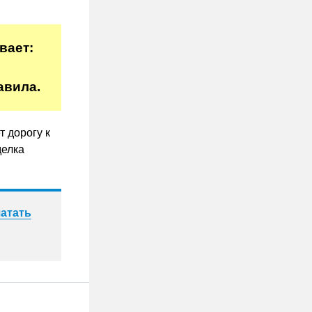
вает:
авила.
т дорогу к
делка
атать