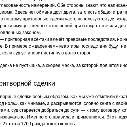
гласованность намерений. Обе стороны знают, что написан
ирма. Здесь нет обмана друг друга, зато есть общая игра п
но поэтому притворные сделки часто используются для уход
ировки имущественных отношений при банкротстве или для
новленных законом.
— притворная всё-таки влечёт правовые последствия, но не
е. В примере с «дарением» квартиры последствия будут не
, если суд установит истинную волю сторон.
елка не пустышка, а скорее маска, за которой прячется ин
ритворной сделки
творные сделки особым образом. Как мы уже отметили вкра
д ноль», как мнимые, а раскрываются, словно книга с двой
ми, суд старается добраться до сути — к тому договору, к
 изначально. Именно его правила и применяются. Этот под
 2 статьи 170 Гражданского кодекса.