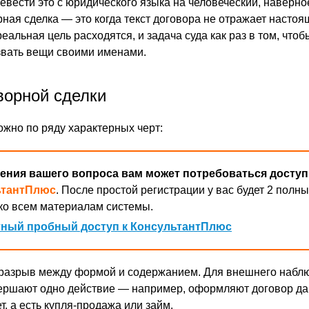
евести это с юридического языка на человеческий, наверно
рная сделка — это когда текст договора не отражает насто
реальная цель расходятся, и задача суда как раз в том, что
звать вещи своими именами.
ворной сделки
ожно по ряду характерных черт:
ения вашего вопроса вам может потребоваться доступ
ьтантПлюс
. После простой регистрации у вас будет 2 полны
ко всем материалам системы.
ный пробный доступ к КонсультантПлюс
 разрыв между формой и содержанием. Для внешнего набл
ершают одно действие — например, оформляют договор да
т, а есть купля-продажа или займ.