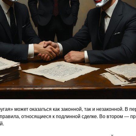
угая» может оказаться как законной, так и незаконной. В п
 правила, относящиеся к подлинной сделке. Во втором — п
й.