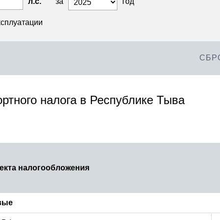
л.с.
за
год
ксплуатации
СБР
ортного налога в Республике Тыва
екта налогообложения
вые