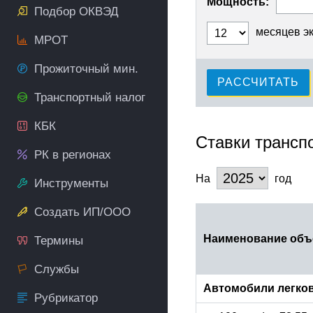
Мощность:
Подбор ОКВЭД
месяцев э
МРОТ
Прожиточный мин.
РАССЧИТАТЬ
Транспортный налог
КБК
Ставки трансп
РК в регионах
На
год
Инструменты
Создать ИП/ООО
Наименование объ
Термины
Службы
Автомобили легко
Рубрикатор