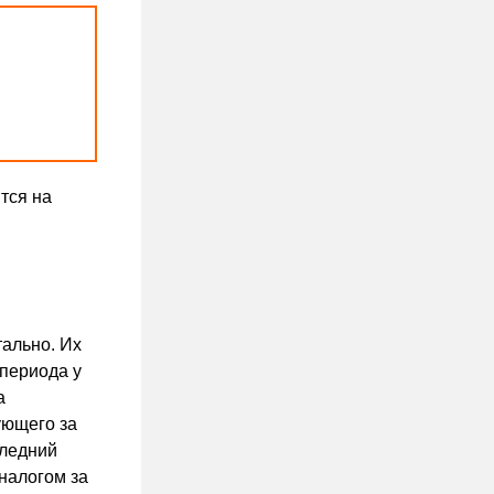
тся на
ально. Их
 периода у
а
ующего за
следний
налогом за