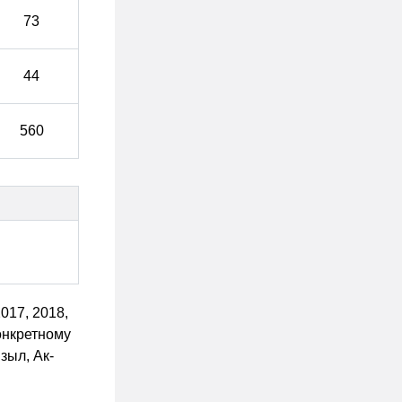
73
44
560
017, 2018,
конкретному
зыл, Ак-