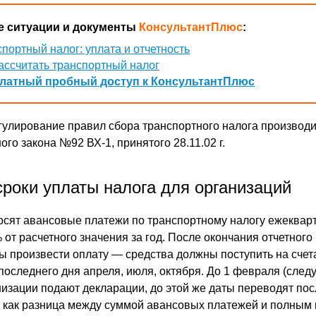
 ситуации и документы
КонсультантПлюс
:
портный налог: уплата и отчетность
ассчитать транспортный налог
латный пробный доступ к КонсультантПлюс
гулирование правил сбора транспортного налога производи
го закона №92 ВХ-1, принятого 28.11.02 г.
сроки уплаты налога для организаций
сят авансовые платежи по транспортному налогу ежекварт
от расчетного значения за год. После окончания отчетного
бы произвести оплату — средства должны поступить на счет
последнего дня апреля, июля, октября. До 1 февраля (след
низации подают декларации, до этой же даты переводят по
 как разница между суммой авансовых платежей и полным 