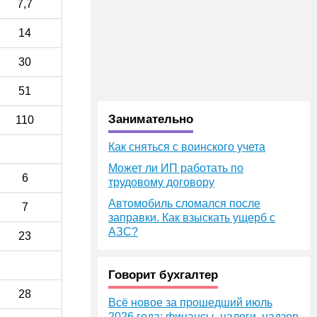
7,7
14
30
51
Занимательно
110
Как сняться с воинского учета
Может ли ИП работать по
6
трудовому договору
Автомобиль сломался после
7
заправки. Как взыскать ущерб с
АЗС?
23
Говорит бухгалтер
28
Всё новое за прошедший июль
2026 года: финансы, налоги, надзор