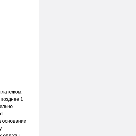
платежом,
 позднее 1
тельно
т.
а основании
у
х оплаты,