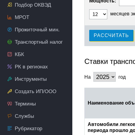
Мощность:
Подбор ОКВЭД
месяцев э
МРОТ
Прожиточный мин.
РАССЧИТАТЬ
Транспортный налог
КБК
Ставки трансп
РК в регионах
На
год
Инструменты
Создать ИП/ООО
Наименование объ
Термины
Службы
Автомобили легков
Рубрикатор
периода прошло до