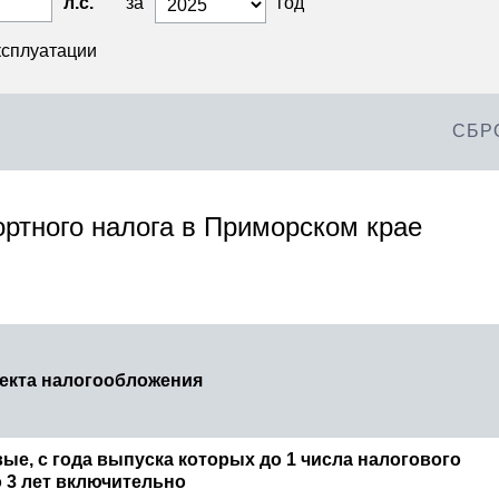
л.с.
за
год
ксплуатации
СБР
ортного налога в Приморском крае
екта налогообложения
ые, с года выпуска которых до 1 числа налогового
 3 лет включительно