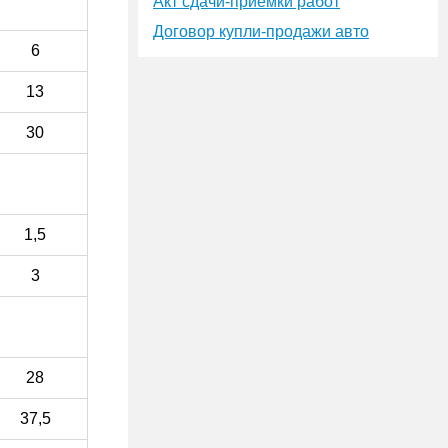
Акт сдачи-приёмки работ
Договор купли-продажи авто
6
13
30
1,5
3
28
37,5