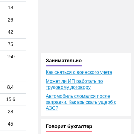
18
26
42
75
150
Занимательно
Как сняться с воинского учета
Может ли ИП работать по
8,4
трудовому договору
Автомобиль сломался после
15,6
заправки. Как взыскать ущерб с
АЗС?
28
45
Говорит бухгалтер