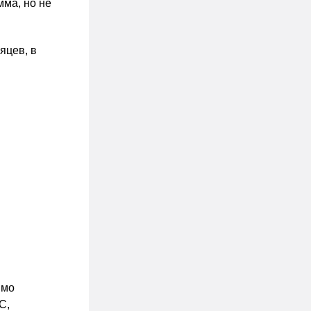
мма, но не
яцев, в
имо
С,