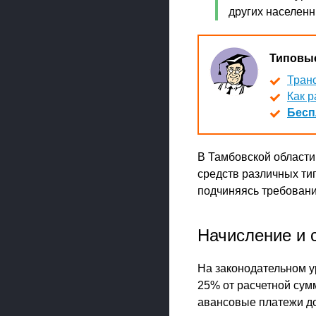
других населенн
Типовые
Транс
Как р
Бесп
В Тамбовской област
средств различных ти
подчиняясь требования
Начисление и 
На законодательном у
25% от расчетной сум
авансовые платежи до