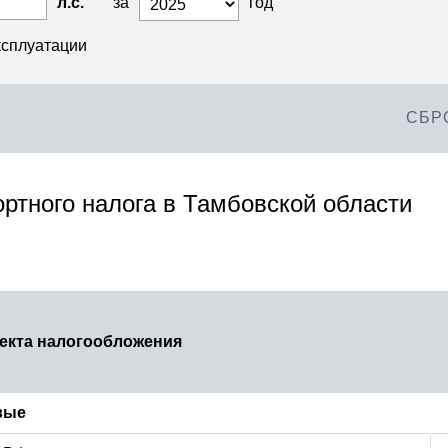
л.с.
за
год
ксплуатации
СБР
ортного налога в Тамбовской области
екта налогообложения
вые