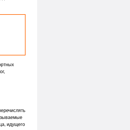
ортных
ог,
перечислять
называемые
ца, идущего