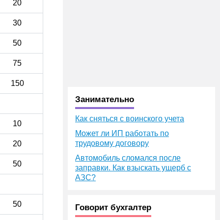
20
30
50
75
150
Занимательно
Как сняться с воинского учета
10
Может ли ИП работать по
трудовому договору
20
Автомобиль сломался после
50
заправки. Как взыскать ущерб с
АЗС?
50
Говорит бухгалтер