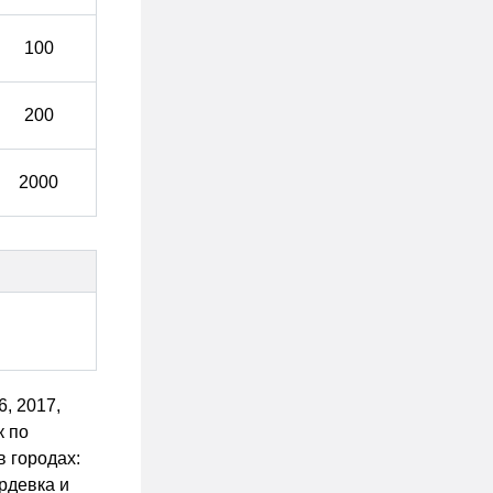
100
200
2000
, 2017,
к по
в городах:
рдевка и