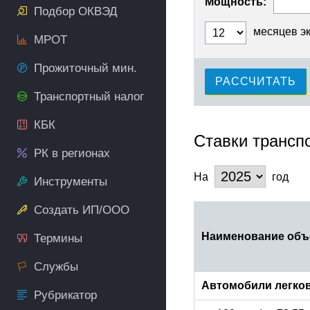
Мощность:
Подбор ОКВЭД
месяцев э
МРОТ
Прожиточный мин.
РАССЧИТАТЬ
Транспортный налог
КБК
Ставки трансп
РК в регионах
На
год
Инструменты
Создать ИП/ООО
Наименование объ
Термины
Службы
Автомобили легко
Рубрикатор