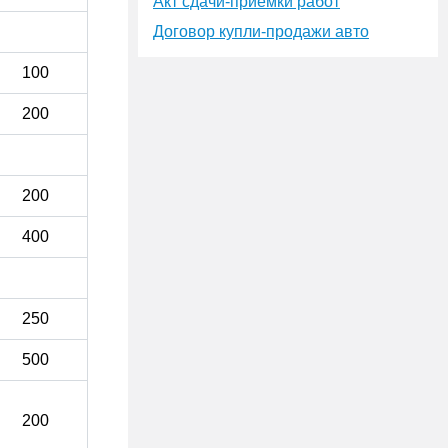
Акт сдачи-приёмки работ
Договор купли-продажи авто
100
200
200
400
250
500
200