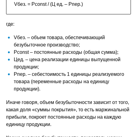
V
без.
= Р
c
o
nst
/ (Ц
ед.
– Р
пер.
)
где:
V
без.
– объем товара, обеспечивающий
безубыточное производство;
Р
c
o
nst
– постоянные расходы (общая сумма);
Ц
ед.
– цена реализации единицы выпущенной
продукции;
Р
пер.
– себестоимость 1 единицы реализуемого
товара (переменные расходы на единицу
продукции).
Иначе говоря, объем безубыточности зависит от того,
какая доля «суммы покрытия», то есть маржинальной
прибыли, покроет постоянные расходы на каждую
единицу продукции.