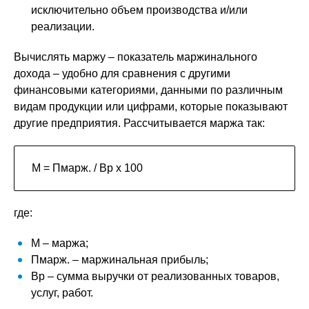
исключительно объем производства и/или
реализации.
Вычислять маржу – показатель маржинального
дохода – удобно для сравнения с другими
финансовыми категориями, данными по различным
видам продукции или цифрами, которые показывают
другие предприятия. Рассчитывается маржа так:
М = П
марж.
/ В
р
х 100
где:
М – маржа;
П
марж.
– маржинальная прибыль;
В
р
– сумма выручки от реализованных товаров,
услуг, работ.