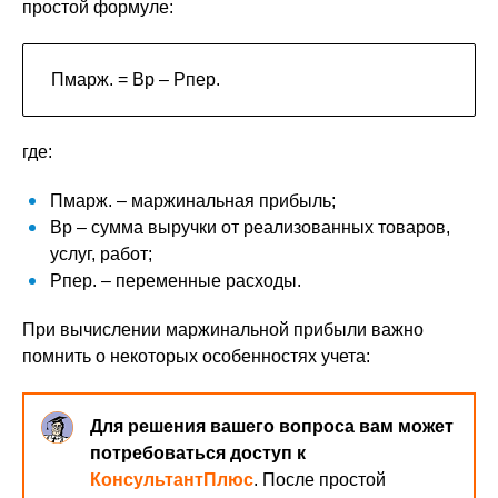
простой формуле:
П
марж.
= В
р
– Р
пер.
где:
П
марж.
– маржинальная прибыль;
В
р
– сумма выручки от реализованных товаров,
услуг, работ;
Р
пер.
– переменные расходы.
При вычислении маржинальной прибыли важно
помнить о некоторых особенностях учета:
Для решения вашего вопроса вам может
потребоваться доступ к
КонсультантПлюс
. После простой