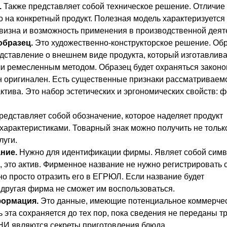
.
Также представляет собой техническое решение. Отличие е
о на конкретный продукт. Полезная модель характеризуется
овизна и возможность применения в производственной деят
бразец.
Это художественно-конструкторское решение. Об
дставление о внешнем виде продукта, который изготавлив
 ремесленным методом. Образец будет охраняться законом
он оригинален. Есть существенные признаки рассматриваем
тива. Это набор эстетических и эргономических свойств: ф
едставляет собой обозначение, которое наделяет продукт
арактеристиками. Товарный знак можно получить не тольк
луги.
ние.
Нужно для идентификации фирмы. Являет собой симв
и, это актив. Фирменное название не нужно регистрировать 
о просто отразить его в ЕГРЮЛ. Если название будет
 другая фирма не сможет им воспользоваться.
ормация.
Это данные, имеющие потенциальное коммерче
 эта сохраняется до тех пор, пока сведения не переданы т
НИ являются секреты приготовления блюда.