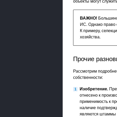
объекты могут служит
ВАЖНО!
Большинст
ИС. Однако право 
К примеру, селекц
хозяйства.
Прочие разнов
Рассмотрим подробнее
собственности:
Изобретение.
Пред
отнесено к произв
применимость к пр
наличие подтверж
являются штаммы 