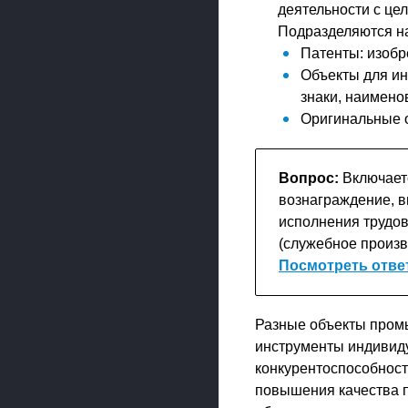
деятельности с це
Подразделяются на
Патенты: изобр
Объекты для и
знаки, наимено
Оригинальные о
Вопрос:
Включаетс
вознаграждение, в
исполнения трудов
(служебное произве
Посмотреть отве
Разные объекты промы
инструменты индивид
конкурентоспособност
повышения качества п