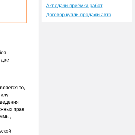
Акт сдачи-приёмки работ
Договор купли-продажи авто
йся
 две
вляется то,
силу
зведения
ежных прав
аммы,
ьской