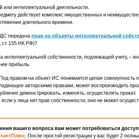
ой или интеллектуальной деятельности.
едмету действует комплекс имущественных и неимуществе
отяжении длительного времени.
НДС передача
прав на объекты интеллектуальной собст
6, ст. 155 НК РФ)?
а интеллектуальной собственности, подлежащей учету, – в
нее прибыль.
Под правом на объект ИС понимается целая совокупность п
владеющее авторскими правами, может воспроизводить про
публично демонстрировать, изменять, осуществлять прокат.
 если у лица нет прав собственности, оно не может осущест
ения вашего вопроса вам может потребоваться доступ
ьтантПлюс
. После простой регистрации у вас будет 2 полны