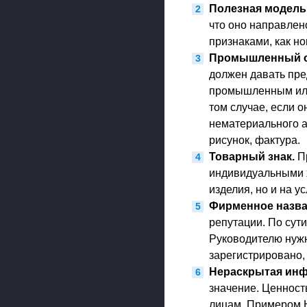
Полезная модель
что оно направлен
признаками, как н
Промышленный о
должен давать пре
промышленным или
том случае, если 
нематериального ак
рисунок, фактура.
Товарный знак.
Пр
индивидуальными х
изделия, но и на ус
Фирменное назва
репутации. По сут
Руководителю нужн
зарегистрировано,
Нераскрытая инф
значение. Ценность
лицам. Примером 