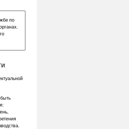
жбе по
органах.
го
ти
ектуальной
 быть
я:
ень,
ретения
водства.