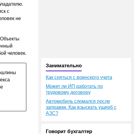
бладателю.
ск с
еловек не
 Объекты
ленный
бой человек.
Занимательно
пошлины
Как сняться с воинского учета
екса
Может ли ИП работать по
ле
трудовому договору
Автомобиль сломался после
заправки. Как взыскать ущерб с
АЗС?
Говорит бухгалтер