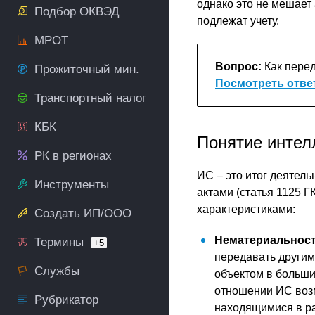
однако это не мешает
Подбор ОКВЭД
подлежат учету.
МРОТ
Вопрос:
Как перед
Прожиточный мин.
Посмотреть отве
Транспортный налог
КБК
Понятие интел
РК в регионах
ИС – это итог деятел
Инструменты
актами (статья 1125 Г
характеристиками:
Создать ИП/ООО
Нематериальност
Термины
+5
передавать другим
Службы
объектом в больши
отношении ИС воз
Рубрикатор
находящимися в ра