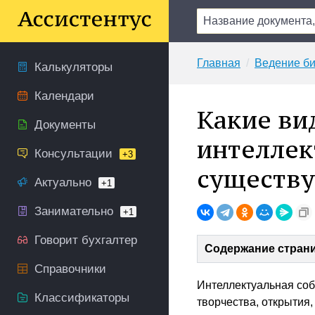
Главная
Ведение би
Калькуляторы
Календари
Какие ви
Документы
интеллек
Консультации
+3
существ
Актуально
+1
Занимательно
+1
Говорит бухгалтер
Содержание стран
Справочники
Интеллектуальная соб
Классификаторы
творчества, открытия