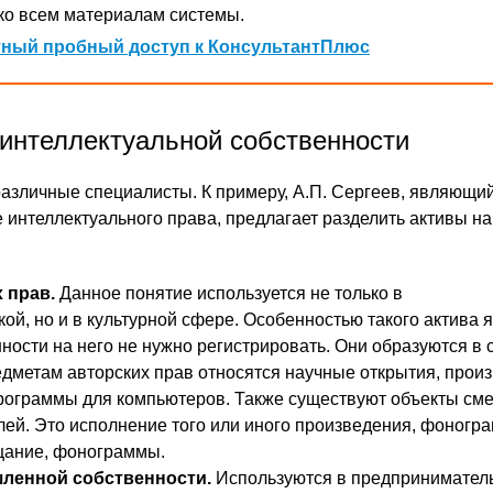
ко всем материалам системы.
ный пробный доступ к КонсультантПлюс
интеллектуальной собственности
зличные специалисты. К примеру, А.П. Сергеев, являющи
 интеллектуального права, предлагает разделить активы на
 прав.
Данное понятие используется не только в
й, но и в культурной сфере. Особенностью такого актива я
ности на него не нужно регистрировать. Они образуются в 
едметам авторских прав относятся научные открытия, прои
 программы для компьютеров. Также существуют объекты см
лей. Это исполнение того или иного произведения, фоногр
щание, фонограммы.
ленной собственности.
Используются в предпринимател