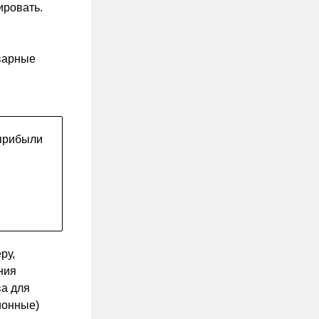
ировать.
варные
 прибыли
ру,
ния
ва для
ионные)