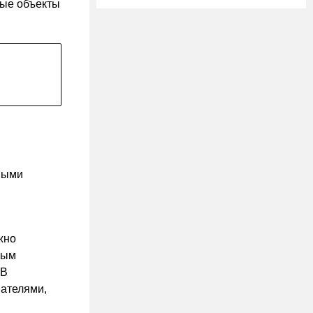
ные объекты
вными
жно
ным
 В
ателями,