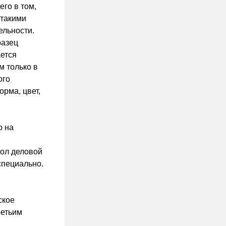
го в том,
 такими
ельности.
разец
ается
 только в
ого
орма, цвет,
о на
ол деловой
специально.
ское
ретьим