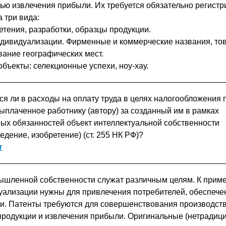
лью извлечения прибыли. Их требуется обязательно регистр
 три вида:
етения, разработки, образцы продукции.
ндивидуализации. Фирменные и коммерческие названия, то
вание географических мест.
бъекты: селекционные успехи, ноу-хау.
я ли в расходы на оплату труда в целях налогообложения
ыплаченное работнику (автору) за созданный им в рамках
ых обязанностей объект интеллектуальной собственности
дение, изобретение) (ст. 255 НК РФ)?
т
шленной собственности служат различным целям. К приме
уализации нужны для привлечения потребителей, обеспече
и. Патенты требуются для совершенствования производст
родукции и извлечения прибыли. Оригинальные (нетрадиц