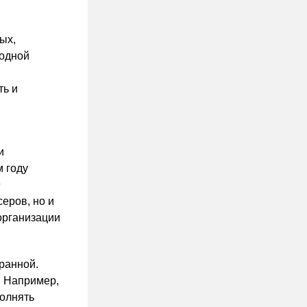
ых,
одной
ть и
и
м году
9
еров, но и
организации
ранной.
. Например,
полнять