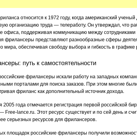
риланса относится к 1972 году, когда американский ученый
ую организацию труда — телеработу. Он утверждал, что ра
е офиса, поддерживая коммуникацию между сотрудниками 
дня фрилансеры представляют разнообразные сферы деятел
го мира, обеспечивая свободу выбора и гибкость в графике
нсеры: путь к самостоятельности
 российские фрилансеры искали работу на западных компан
ными порталами для поиска заказов. При этом многие бы
тривая фриланс как дополнительный источник дохода.
я 2005 года отмечается регистрация первой российской би
 Free-lance.ru. Этот ресурс существует и по сей день и счи
лее серьезных ресурсов для фрилансеров.
ых площадок российские фрилансеры получили возможност