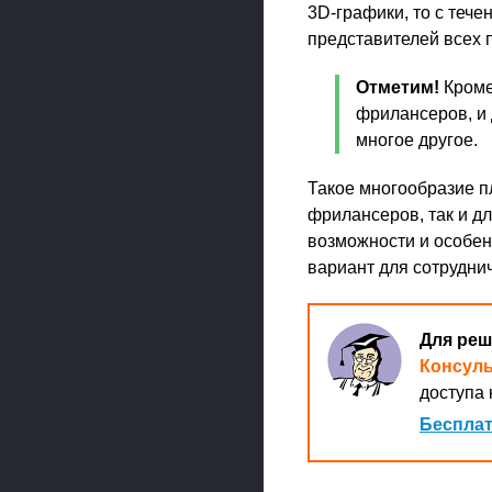
3D-графики, то с теч
представителей всех 
Отметим!
Кроме
фрилансеров, и
многое другое.
Такое многообразие п
фрилансеров, так и д
возможности и особен
вариант для сотрудни
Для реш
Консул
доступа 
Бесплат