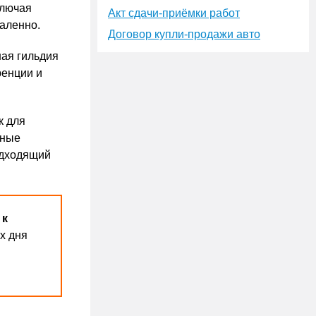
ключая
Акт сдачи-приёмки работ
аленно.
Договор купли-продажи авто
ная гильдия
ренции и
к для
ьные
одходящий
 к
х дня