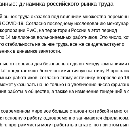
анные: динамика российского рынка труда
ий рынок труда оказался под влиянием множества переменн
 COVID-19. Согласно последнему исследованию междунар
 корпорации PwC, на территории России в этот период
о 14 миллионов вольнонаемных работников. Это число, хо
 стабильность на рынке труда, все же свидетельствует о
ниях в динамике занятости.
нные от сервиса для безопасных сделок между компаниями 
taff представляют более оптимистичную картину. В прошло
мных работников, согласно этому источнику, возросло до 1
может указывать на не только на увеличение числа фриланс
ия работы в обществе, а также на изменение тенденций в 
в современном мире все больше становится гибкой и многог
яя основную работу, одновременно занимаются фрилансом
b.ru программисты могут работать в штате, но при этом вы