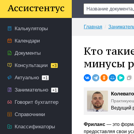
Главная
Занимател
Калькуляторы
Календари
Кто таки
Документы
минусы р
Консультации
+3
Актуально
+1
Занимательно
+1
Колевато
Практикую
Говорит бухгалтер
Ведущий р
Справочники
Фриланс
— это форма
Классификаторы
предоставляя свои ус