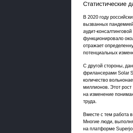
Статистические д
В 2020 году российск
вызванных пандемией
аудит-консалтинговой
функционировало окол
отражает определенную
потенциальных измене
С другой стороны, да
фрилансерами Solar S
количество вольнонае
миллионов. Этот рост 
на изменение пониман
труда.
Вместе с тем работа 
Многие люди, выполн
на платформе Superjo