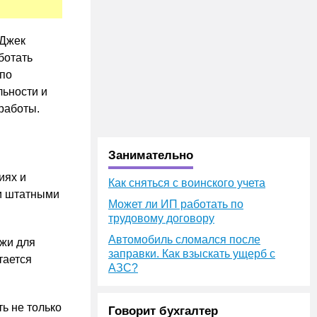
 Джек
ботать
по
ьности и
 работы.
Занимательно
иях и
Как сняться с воинского учета
ли штатными
Может ли ИП работать по
трудовому договору
Автомобиль сломался после
ржи для
заправки. Как взыскать ущерб с
тается
АЗС?
ь не только
Говорит бухгалтер