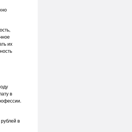
жно
ость,
очное
ать их
ьность
году
лату в
профессии.
 рублей в