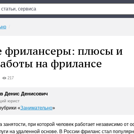
ьно
е фрилансеры: плюсы и
аботы на фрилансе
217
в Денис Денисович
щий юрист
убрики «
Занимательно
»
 занятости, при которой человек работает независимо от о
луги на удаленной основе. В России фриланс стал популяр