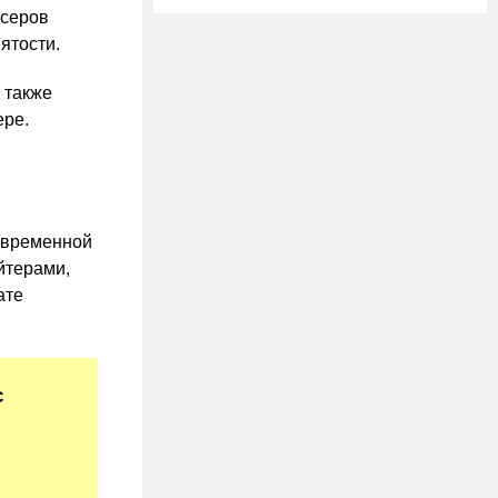
нсеров
ятости.
 также
ере.
 временной
йтерами,
ате
с