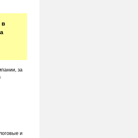
 в
за
мпании, за
и
логовые и