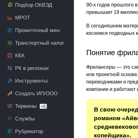
Подбор ОКВЭД
90-х годов прошлого 
превышает 19 миллион
МРОТ
В сегодняшнем матери
Прожиточный мин.
коснемся подводных к
Транспортный налог
Понятие фрила
КБК
Фрилансеры — это са
РК в регионах
или проектной основе
Инструменты
переводчиками и предо
компании и работают н
Создать ИП/ООО
Термины
+5
В свою очеред
романом «Айве
Службы
средневековог
Рубрикатор
копейщика».