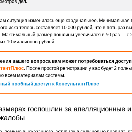
смотров дел.
ам ситуация изменилась еще кардинальнее. Минимальная
го иска теперь составляет 10 000 рублей, что в пять раз в
). Максимальный размер пошлины увеличился в 50 раз — с 
ых 10 миллионов рублей.
ения вашего вопроса вам может потребоваться доступ
ьтантПлюс
. После простой регистрации у вас будет 2 полны
ко всем материалам системы.
ный пробный доступ к КонсультантПлюс
азмерах госпошлин за апелляционные и
 жалобы
да, помимо высказанного, вступили в силу новые правила, 