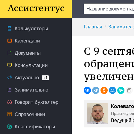
Главная
Занимател
Калькуляторы
Календари
С 9 сент
Документы
обращени
Консультации
увеличе
Актуально
+1
Занимательно
Говорит бухгалтер
Колевато
Практикую
Справочники
Ведущий р
Классификаторы