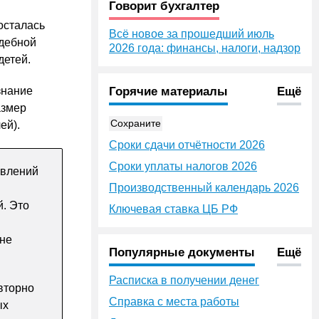
Говорит бухгалтер
осталась
Всё новое за прошедший июль
удебной
2026 года: финансы, налоги, надзор
детей.
знание
Горячие материалы
Ещё
азмер
Сохраните
ей).
Сроки сдачи отчётности 2026
Сроки уплаты налогов 2026
явлений
Производственный календарь 2026
й. Это
Ключевая ставка ЦБ РФ
 не
Популярные документы
Ещё
Расписка в получении денег
вторно
Справка с места работы
ых