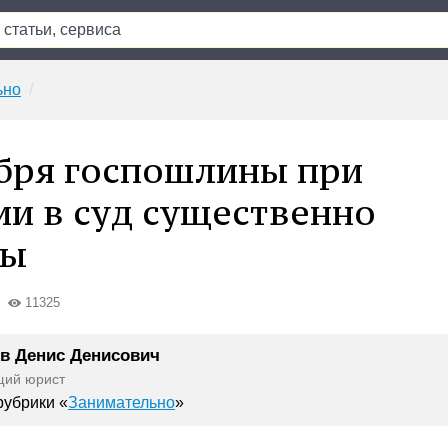
ьно
ября госпошлины при
и в суд существенно
ны
11325
в Денис Денисович
щий юрист
убрики «
Занимательно
»