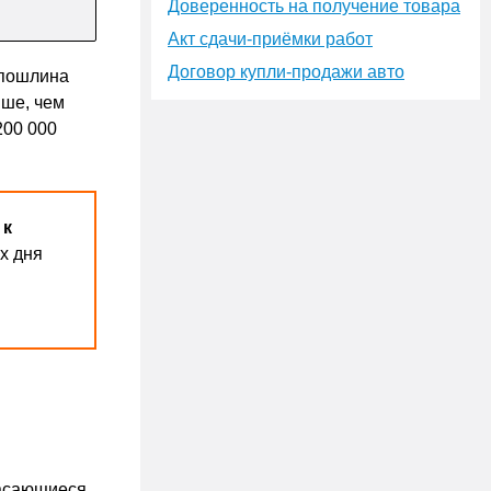
Доверенность на получение товара
Акт сдачи-приёмки работ
Договор купли-продажи авто
 пошлина
ыше, чем
200 000
 к
х дня
касающиеся