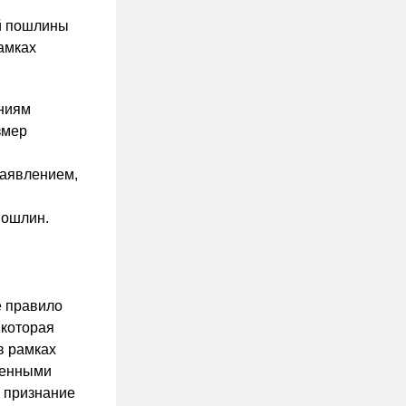
ой пошлины
амках
аниям
змер
заявлением,
пошлин.
е правило
 которая
в рамках
венными
к признание