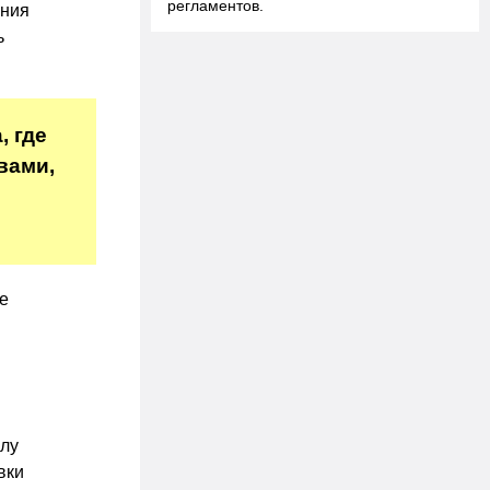
регламентов.
ения
ь
, где
вами,
е
илу
вки