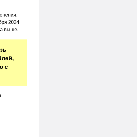
енения.
бря 2024
за выше.
рь
блей,
ю с
м