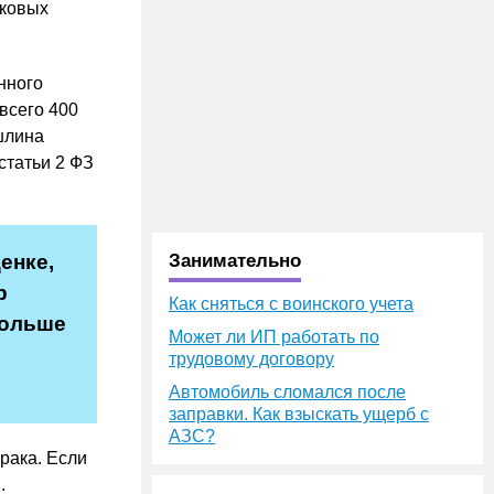
сковых
нного
 всего 400
шлина
статьи 2 ФЗ
енке,
Занимательно
р
Как сняться с воинского учета
больше
Может ли ИП работать по
трудовому договору
Автомобиль сломался после
заправки. Как взыскать ущерб с
АЗС?
рака. Если
.