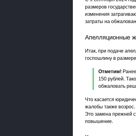
размеров государстве
изменения затрагиваю
затраты на обжалован
Апелляционные 
Итак, при подаче апе
госпошлину в размере
Отметим!
Ранее
150 рублей. Так
обжаловать реш
Что касается юридиче
жалобы также возрос.
Это замена прежней с
повышение.