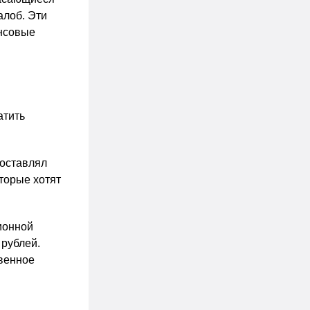
алоб. Эти
ансовые
атить
составлял
торые хотят
ионной
 рублей.
твенное