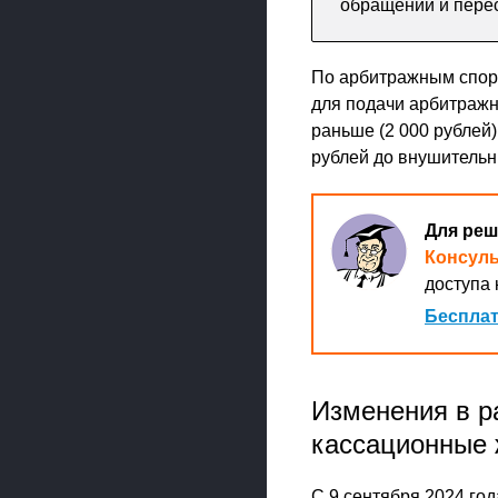
обращений и пере
По арбитражным спор
для подачи арбитражно
раньше (2 000 рублей
рублей до внушительн
Для реш
Консул
доступа 
Бесплат
Изменения в р
кассационные
С 9 сентября 2024 го