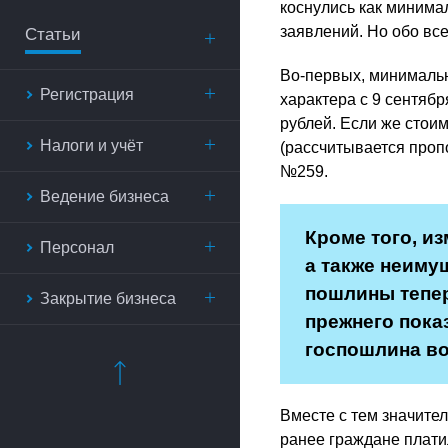
коснулись как минима
заявлений. Но обо все
Статьи
Во-первых, минимальн
Регистрация
характера с 9 сентябр
рублей. Если же стои
Налоги и учёт
(рассчитывается пропо
№259.
Ведение бизнеса
Кроме того, и
Персонал
а также неиму
пошлины тепер
Закрытие бизнеса
прежнего пока
госпошлина воз
Вместе с тем значите
ранее граждане платил