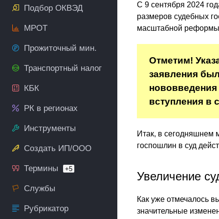
С 9 сентября 2024 го
Подбор ОКВЭД
размеров судебных го
МРОТ
масштабной реформы, 
Прожиточный мин.
Отметим! Указ
Транспортный налог
заявления был
нововведения 
КБК
вступления в с
РК в регионах
Инструменты
Итак, в сегодняшнем 
госпошлин в суд дейст
Создать ИП/ООО
Термины
+5
Увеличение су
Службы
Как уже отмечалось в
Рубрикатор
значительные изменен