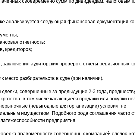
лаченных своевременно сумм по дивидендам, налоговым п
дке анализируется следующая финансовая документация ко
кументы;
ансовая отчетность;
в, кредиторов;
, заключения аудиторских проверок, отчеты ревизионных к
 место разбирательств в суде (при наличии).
 сделки, совершенные за предыдущие 2-3 года, предшест
кротства, в том числе касающиеся продажи или покупки н
ерыночные (невыгодные для организации) условия, не
иальным имуществом. Подобного рода соглашения часто с
платежеспособности предприятия.
роверка правомерности совершенных компанией сделок, к