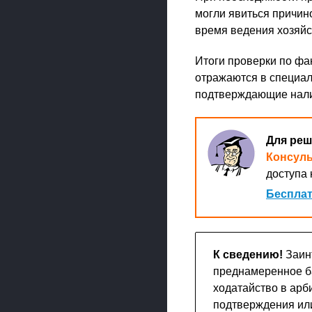
могли явиться причин
время ведения хозяйс
Итоги проверки по ф
отражаются в специал
подтверждающие нал
Для реш
Консул
доступа 
Бесплат
К сведению!
Заин
преднамеренное ба
ходатайство в арб
подтверждения ил