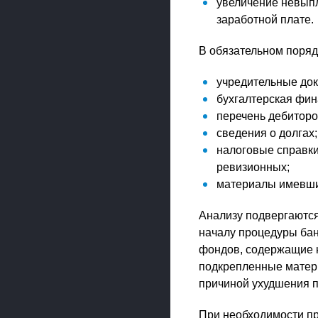
увеличение невып
заработной плате.
В обязательном поря
учредительные до
бухгалтерская фин
перечень дебиторо
сведения о долгах;
налоговые справки
ревизионных;
материалы имевших
Анализу подвергаются
началу процедуры бан
фондов, содержащие н
подкрепленные матер
причиной ухудшения 
При необходимости п