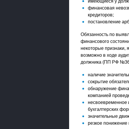
имеющиеся у долж
финансовая невозм
кредиторов;
постановление арб
Обязанность по выяв
финансового состоян
некоторые признаки, 
возможно в ходе ауди
должника (ПП РФ №367
наличие значитель
сокрытие обязател
обнаружение финан
компанией провед
несвоевременное 
бухгалтерских фор
значительные движе
резкое понижение 