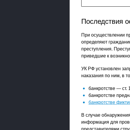
Последствия о
При осуществлении пр
определяют гражданина
преступления. Престу
приведшие к возникно
УК РФ установлен зап
наказания по ним, в т
банкротстве — ст. 
банкротстве предн
банкротстве фикт
В случае обнаружени
информация для прове
представителями стру