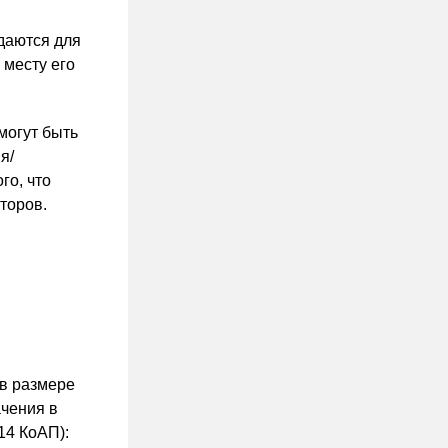
даются для
 месту его
могут быть
я/
го, что
торов.
 в размере
ачения в
14 КоАП):