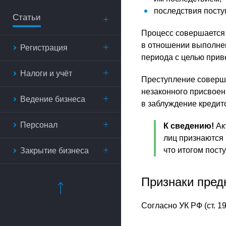
последствия посту
Статьи
Процесс совершается 
в отношении выполнен
Регистрация
периода с целью прив
Налоги и учёт
Преступление соверша
незаконного присвоен
Ведение бизнеса
в заблуждение кредит
Персонал
К сведению!
Ак
лиц признаются 
что итогом пост
Закрытие бизнеса
Признаки пред
Согласно УК РФ (ст. 1