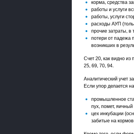
корма, средства з
работы и услуги в
работы, услуги ст
расходы АУП (толь
прочие затраты, в 
потери от падежа 
возникших в резул
Счет 20, как видно из
25, 69, 70, 94.
Аналитический учет з
Если упор делается н
промышленное ста
пух, помет, яичный 
цех инкубации (ос
забитые на кормов
Кроме того, если фер