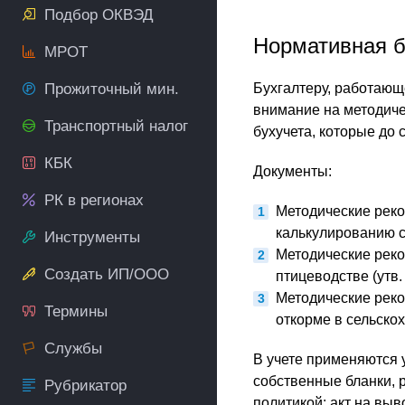
Подбор ОКВЭД
Нормативная б
МРОТ
Прожиточный мин.
Бухгалтеру, работающ
внимание на методич
Транспортный налог
бухучета, которые до 
КБК
Документы:
РК в регионах
Методические реко
калькулированию с
Инструменты
Методические реко
Создать ИП/ООО
птицеводстве (утв
Методические реко
Термины
откорме в сельско
Службы
В учете применяются
собственные бланки, 
Рубрикатор
политикой: акт на вы