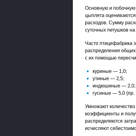
Основную и побочную 
цыплята оцениваются 
расходов. Сумму расх
суточных петушков на
Часто птицефабрика з
распределения общих
с их помощью пересчи
куриные — 1,0;
утиные — 2,5;
индюшиные — 2,0;
гусиные — 5,0 (пр. 
Умножают количество 
коэффициенты и получ
распределяются затра
исчисляют себестоимо