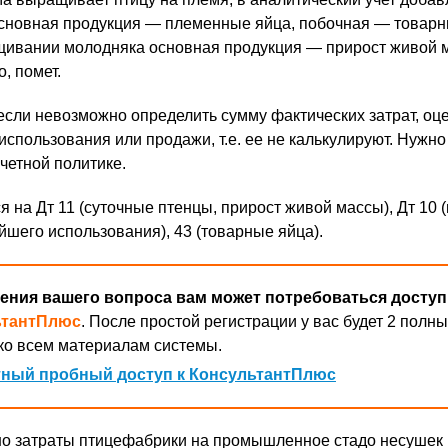
основная продукция — племенные яйца, побочная — товарн
ащивании молодняка основная продукция — прирост живой 
, помет.
если невозможно определить сумму фактических затрат, оц
спользования или продажи, т.е. ее не калькулируют. Нужно
четной политике.
 на Дт 11 (суточные птенцы, прирост живой массы), Дт 10 
йшего использования), 43 (товарные яйца).
ения вашего вопроса вам может потребоваться доступ
ьтантПлюс
. После простой регистрации у вас будет 2 полны
ко всем материалам системы.
ный пробный доступ к КонсультантПлюс
о затраты птицефабрики на промышленное стадо несушек 