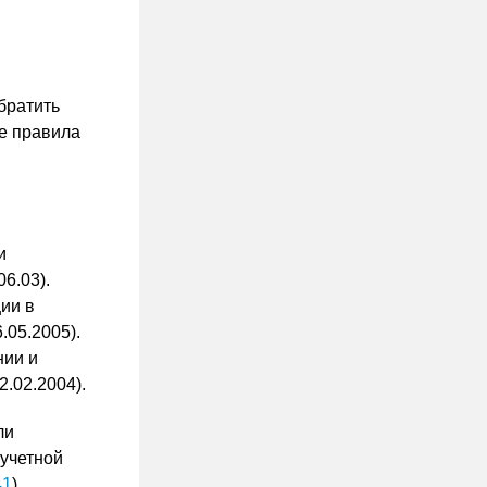
братить
е правила
и
6.03).
ии в
.05.2005).
нии и
.02.2004).
ли
 учетной
41
),