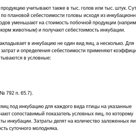
продукцию учитывают также в тыс. голов или тыс. штук. Су
по плановой себестоимости головы исходя из инкубацион
одов уменьшают на стоимость побочной продукции (наприм
 корм животным) и получают себестоимость инкубации.
акладывает в инкубацию не один вид яиц, а несколько. Для
 затрат и определения себестоимости применяют коэффиц
тываются в условные:
№ 792 п. 65.7).
яиц под инкубацию для каждого вида птицы на указанные
ают сопоставимый показатель условных яиц, по которому
ты инкубации. Затраты делят на количество заложенных яи
сть суточного молодняка.