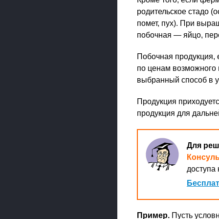
родительское стадо (
помет, пух). При выр
побочная — яйцо, перо
Побочная продукция, 
по ценам возможного и
выбранный способ в у
Продукция приходуется
продукция для дальне
Для реш
Консул
доступа 
Бесплат
Пример.
Пусть условн