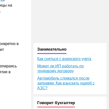
тицы на
.
онкретно в
Занимательно
ит
Как сняться с воинского учета
 опираясь
Может ли ИП работать по
трудовому договору
ятие в
Автомобиль сломался после
заправки. Как взыскать ущерб с
АЗС?
Говорит бухгалтер