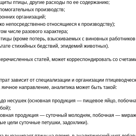
ащиты птицы, другие расходы по ее содержанию;
спомогательных производств;
оронних организаций;
ко непосредственно относящиеся к производству);
том числе разового характера;
птицы (кроме потерь, взыскиваемых с виновных работников
ьтате стихийных бедствий, эпидемий животных).
 перечисленных статей, может корреспондировать со счетами 
атрат зависит от специализации и организации птицеводчес
а яичное направление, аналитика может быть такой:
до несушек (основная продукция — пищевое яйцо, побочна
бой);
новная продукция — суточный молодняк, побочная — мира
ые цели суточные петушки, задохлики).
ма выращивает птицу на племя, в аналитический учет добав