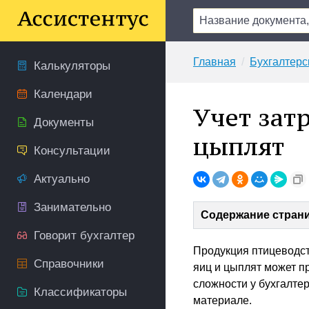
Главная
Бухгалтерс
Калькуляторы
Календари
Учет зат
Документы
цыплят
Консультации
Актуально
Занимательно
Содержание стран
Говорит бухгалтер
Продукция птицеводств
Справочники
яиц и цыплят может п
сложности у бухгалте
Классификаторы
материале.