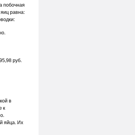
на побочная
 яиц равна:
оводки:
но.
5,98 руб.
кой в
е к
о.
й яйца. Их