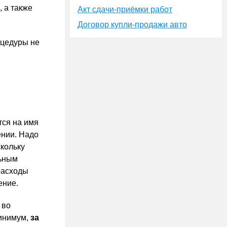
 а также
Акт сдачи-приёмки работ
Договор купли-продажи авто
оцедуры не
тся на имя
ении. Надо
скольку
льным
расходы
ение.
 во
минимум,
за