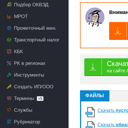
Подбор ОКВЭД
Вниман
МРОТ
Прожиточный мин.
Транспортный налог
КБК
Скача
РК в регионах
на сайте 
Инструменты
Создать ИП/ООО
ФАЙЛЫ
Термины
+5
Службы
Скачать
пуст
Рубрикатор
Скачать
обра