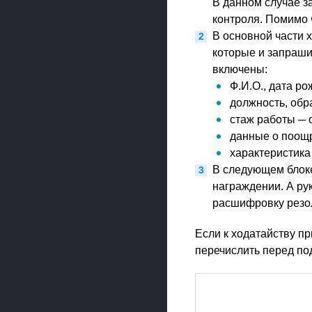
В данном случае з
контроля. Помимо 
В основной части х
которые и запраши
включены:
Ф.И.О., дата ро
должность, обр
стаж работы ─ 
данные о поощр
характеристика
В следующем блоке
награждении. А ру
расшифровку резо
Если к ходатайству п
перечислить перед по