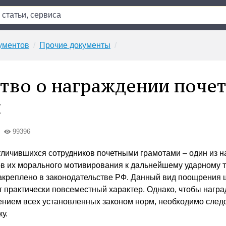
ументов
Прочие документы
тво о награждении поче
й
99396
личившихся сотрудников почетными грамотами – один из 
 их морального мотивирования к дальнейшему ударному т
акреплено в законодательстве РФ. Данный вид поощрения
т практически повсеместный характер. Однако, чтобы награ
ением всех установленных законом норм, необходимо след
у.