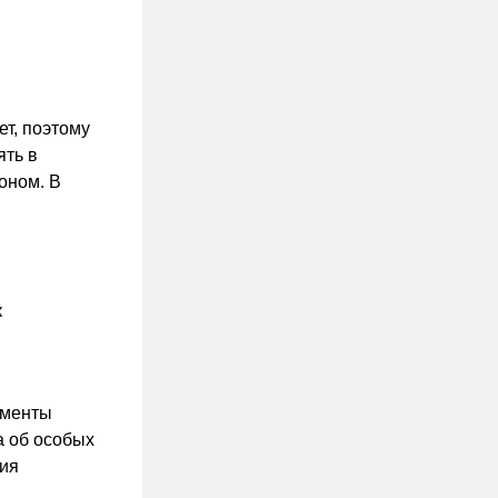
т, поэтому
ять в
оном. В
к
ументы
а об особых
ния