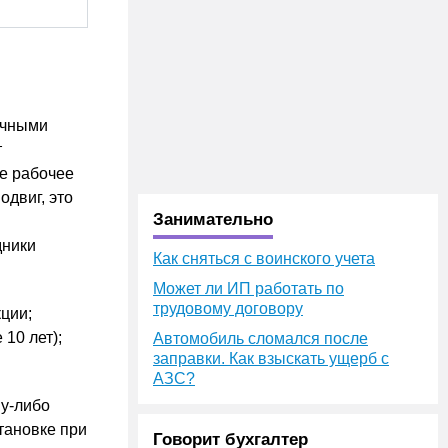
ичными
т
е рабочее
одвиг, это
Занимательно
дники
Как сняться с воинского учета
Может ли ИП работать по
трудовому договору
ции;
10 лет);
Автомобиль сломался после
заправки. Как взыскать ущерб с
АЗС?
му-либо
тановке при
Говорит бухгалтер