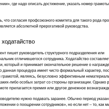
ии», где надо описать достижение, указать номер грамоты,
ь, что согласия профсоюзного комитета для такого рода пр
 является абсолютной прерогативой руководства.
 ходатайство
нт пишет руководитель структурного подразделения или
альник отличившегося сотрудника. Ходатайство составляе
и, который и принимает окончательное решение о награжд
его данная процедура имеет чисто формальный характер, по
й грамотой, являясь, безусловно эффективным нематериа
каких-либо особых затрат со стороны организации. Однако 
амоте прилагается премия или другое денежное вознагражд
оводителю нужно подавать заранее. Обычно период указан
ожении о поощрении сотрудников», но если нет – то, как 