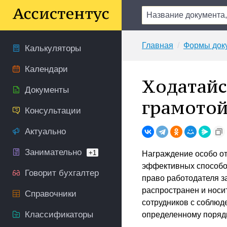
Главная
Формы док
Калькуляторы
Календари
Ходатайс
Документы
грамото
Консультации
Актуально
Занимательно
+1
Награждение особо от
эффективных способов
Говорит бухгалтер
право работодателя з
распространен и носи
Справочники
сотрудников с соблюд
Классификаторы
определенному порядк