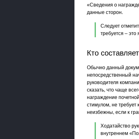
«Сведения о награжден
данные сторон.
Следует отметит
требуется – это
Кто составляет
Обычно данный докуме
непосредственный нач
руководителя компани
сказать, что чаще вс
награждение почетно
стимулом, не требует 
неизбежны, если к гр
Ходатайство рук
внутреннем «Пол