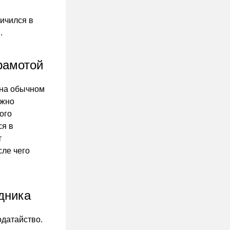
личился в
.
рамотой
 на обычном
лжно
ого
ся в
т
сле чего
дника
одатайство.