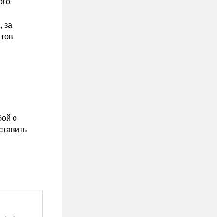
ого
, за
итов
бой о
ставить