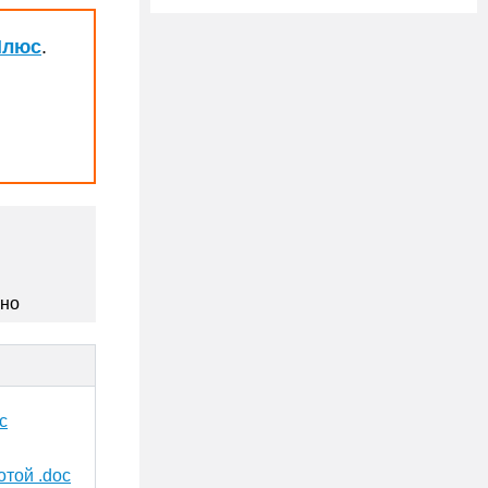
Плюс
.
сно
c
той .doc