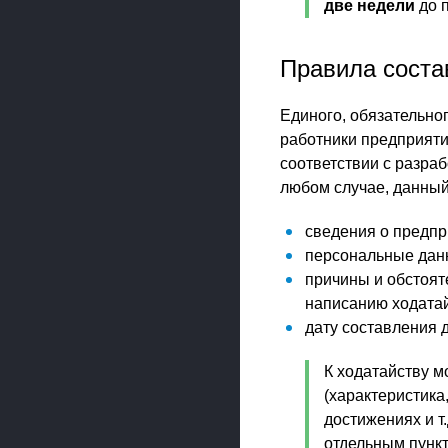
две недели
до 
Правила соста
Единого, обязательно
работники предприяти
соответствии с разра
любом случае, данный
сведения о предпр
персональные данн
причины и обстоят
написанию ходатай
дату составления 
К ходатайству м
(характеристика
достижениях и т
отдельным пунк