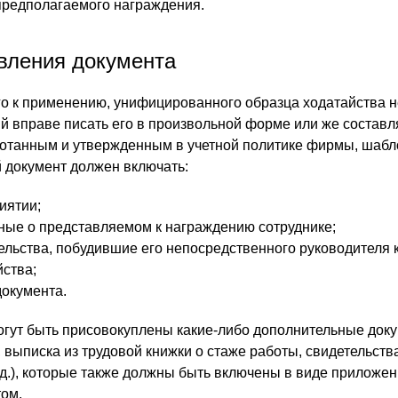
предполагаемого награждения.
вления документа
го к применению, унифицированного образца ходатайства не
й вправе писать его в произвольной форме или же составл
ботанным и утвержденным в учетной политике фирмы, шабл
 документ должен включать:
иятии;
ые о представляемом к награждению сотруднике;
ельства, побудившие его непосредственного руководителя 
ства;
документа.
огут быть присовокуплены какие-либо дополнительные док
, выписка из трудовой книжки о стаже работы, свидетельств
.д.), которые также должны быть включены в виде приложе
том.