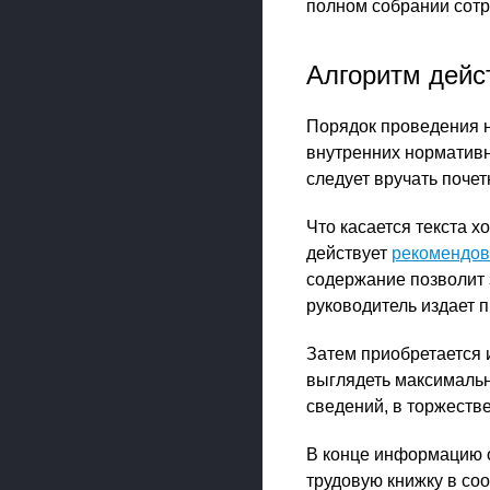
полном собрании сотр
Алгоритм дейс
Порядок проведения н
внутренних нормативны
следует вручать поче
Что касается текста х
действует
рекомендо
содержание позволит 
руководитель издает п
Затем приобретается 
выглядеть максимальн
сведений, в торжестве
В конце информацию о
трудовую книжку в со