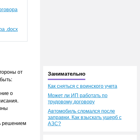
оговора
а .docx
тороны от
Занимательно
быть:
Как сняться с воинского учета
ние о
Может ли ИП работать по
писания.
трудовому договору
роны
Автомобиль сломался после
заправки. Как взыскать ущерб с
ь решением
АЗС?