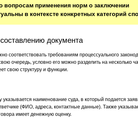
о вопросам применения норм о заключении
туальны в контексте конкретных категорий спо
 составлению документа
но соответствовать требованиям процессуального законод
свою очередь, условно его можно разделить на несколько ча
ет свою структуру и функции.
у указывается наименование суда, в который подается заяв
тветчике (ФИО, адреса, контактные данные). Также указыва
говора имеет денежную оценку.