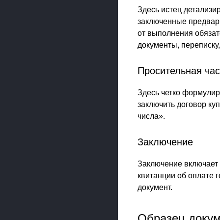
Здесь истец детализир
заключенные предвари
от выполнения обязат
документы, переписку
Просительная час
Здесь четко формулир
заключить договор ку
числа».
Заключение
Заключение включает 
квитанции об оплате 
документ.
Образец доку