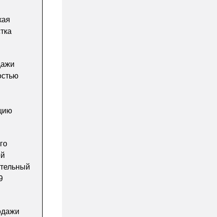
кая
стка
дажи
остью
ацию
го
ей
ительный
9
одажи