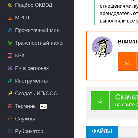
Подбор ОКВЭД
отношениями, к
арендодатель от
МРОТ
выполнили все 
Прожиточный мин.
Вниман
Транспортный налог
КБК
РК в регионах
Инструменты
Создать ИП/ООО
Скача
на сайте 
Термины
+5
Службы
Рубрикатор
ФАЙЛЫ