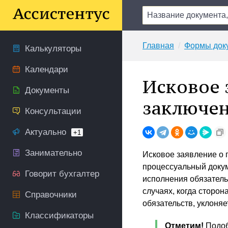
Главная
Формы док
Калькуляторы
Календари
Исковое 
Документы
заключен
Консультации
Актуально
+1
Занимательно
Исковое заявление о 
процессуальный докум
Говорит бухгалтер
исполнения обязатель
случаях, когда сторон
Справочники
обязательств, уклоняе
Классификаторы
Отметим!
Подоб