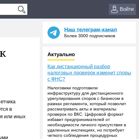
Войти
Наш телеграм-канал
Более 3000 подписчиков
 к
Актуально
Как дистанционный разбор
налоговых проверок изменит споры
с ФНС?
Налоговики подготовили
инфраструктуру для дистанционного
урегулирования споров с бизнесом в
ветчика
рамках регламента, который позволит
тся в
рассматривать акты и материалы
проверок по ВКС. Цифровой формат
ия или иных
избавит предпринимателей от
необходимости личного присутствия в
удаленных инспекциях, но потребует
четкого соблюдения процедурных
ными