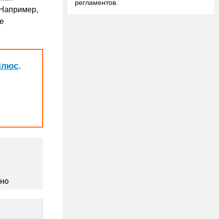
регламентов.
 Например,
е
Плюс
.
сно