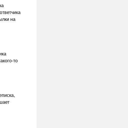
на
ответчика
ылки на
ика
акого-то
еписка,
ршает