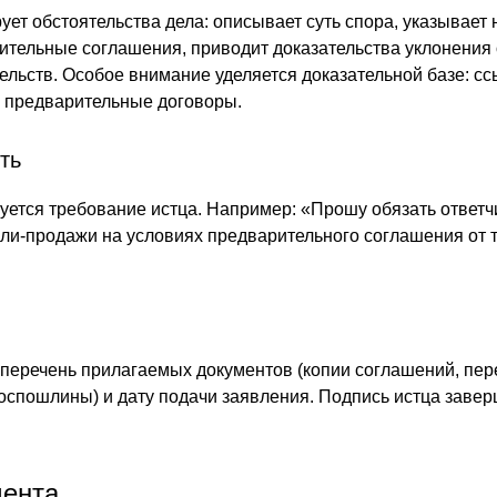
ует обстоятельства дела: описывает суть спора, указывает 
тельные соглашения, приводит доказательства уклонения 
ельств. Особое внимание уделяется доказательной базе: сс
, предварительные договоры.
ть
уется требование истца. Например: «Прошу обязать ответч
пли-продажи на условиях предварительного соглашения от т
перечень прилагаемых документов (копии соглашений, пер
госпошлины) и дату подачи заявления. Подпись истца заве
мента