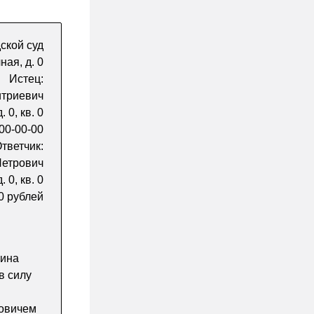
ской суд
ная, д. 0
Истец:
итриевич
 0, кв. 0
00-00-00
тветчик:
Петрович
 0, кв. 0
0 рублей
кина
в силу
овичем