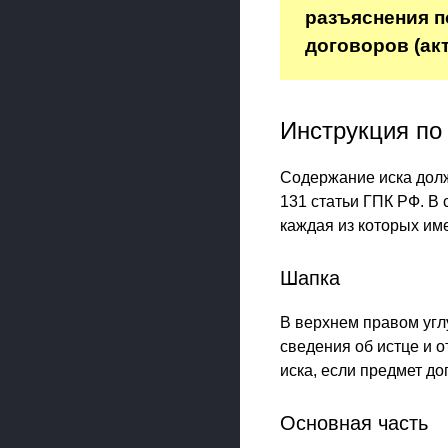
разъяснения п
договоров (ак
Инструкция по
Содержание иска долж
131 статьи ГПК РФ. В 
каждая из которых име
Шапка
В верхнем правом угл
сведения об истце и о
иска, если предмет до
Основная часть