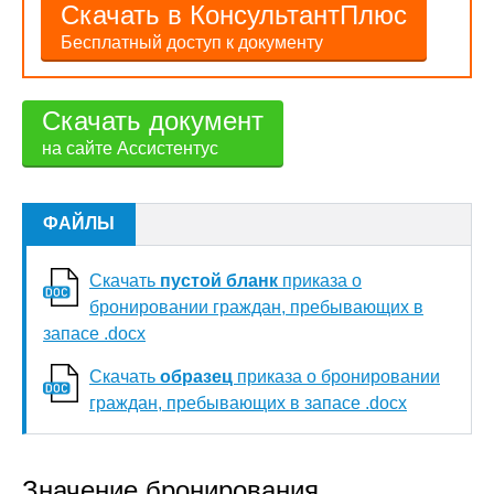
Скачать в КонсультантПлюс
Бесплатный доступ к документу
Скачать документ
на сайте Ассистентус
ФАЙЛЫ
Скачать
пустой бланк
приказа о
бронировании граждан, пребывающих в
запасе .docx
Скачать
образец
приказа о бронировании
граждан, пребывающих в запасе .docx
Значение бронирования