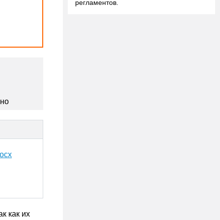
регламентов.
сно
ocx
к как их