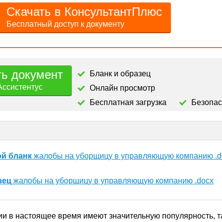
Скачать в КонсультантПлюс
Бесплатный доступ к документу
ть документ
Бланк и образец
Ассистентус
Онлайн просмотр
Бесплатная загрузка
Безопа
ой бланк
жалобы на уборщицу в управляющую компанию .d
зец
жалобы на уборщицу в управляющую компанию .docx
 в настоящее время имеют значительную популярность, та