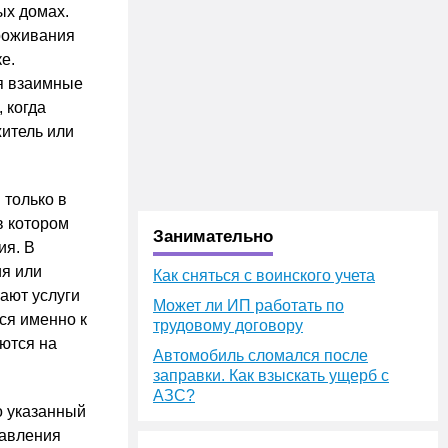
ых домах.
проживания
е.
я взаимные
 когда
итель или
 только в
в котором
Занимательно
ия. В
ия или
Как сняться с воинского учета
ают услуги
Может ли ИП работать по
ся именно к
трудовому договору
ются на
Автомобиль сломался после
заправки. Как взыскать ущерб с
АЗС?
о указанный
тавления