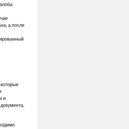
жалоба
учае
на, а после
нированный
 которые
и
и и
 документа,
бходимо