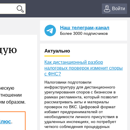
Войти
Наш телеграм-канал
Более 3000 подписчиков
щую
Актуально
Как дистанционный разбор
налоговых проверок изменит споры
с ФНС?
Налоговики подготовили
инфраструктуру для дистанционного
ческую
урегулирования споров с бизнесом в
 отношении
рамках регламента, который позволит
им образом.
рассматривать акты и материалы
проверок по ВКС. Цифровой формат
избавит предпринимателей от
необходимости личного присутствия в
Плюс
.
удаленных инспекциях, но потребует
четкого соблюдения процедурных