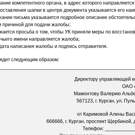
ание компетентного органа, в адрес которого направляется
составления шапки в центре документа указывается его на
ржании письма указывается подробное описание обстоятельс
 причиной для подачи жалобы;
жается просьба о том, чтобы УК приняли меры по восстано
т чьего имени направляется жалоба;
 дата написания жалобы и подпись отправителя.
ядит следующим образом:
Директору управляющей 
ОАО 
Мамонтову Валерию Альб
567123, г. Курган, ул. Пул
от Каримовой Алены Ва
666666, г. Курган, проспект Щербиной, д.
Телефон: __________