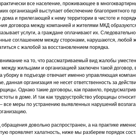
практически все население, проживающее в многоквартирн
ких организаций выступает обеспечение благоприятного 
 дома и прилегающей к нему территории в чистоте и порядк
ния договора между компанией и жителями МКД образуютс
азывает услуги, а граждане оплачивают их. Следовательно,
енные соглашением между сторонами, нарушаются, любой ж
атиться с жалобой за восстановлением порядка.
внимание на то, что рассматриваемый вид жалобы уместен
и между жильцами и организацией заключен такой договор, 
за уборку в подъезде отвечает именно управляющая компан
е, данная организация не несет ответственность за действ
рщицы. Однако такие договоры, как правило, предусматрив
стоты в доме. И так как трудоустройство уборщицы относит
 – все меры по устранению выявленных нарушений возлага
рганизацию.
 обращения довольно распространен, а на практике именн
стую проявляет халатность, ниже мы разберем порядок сос