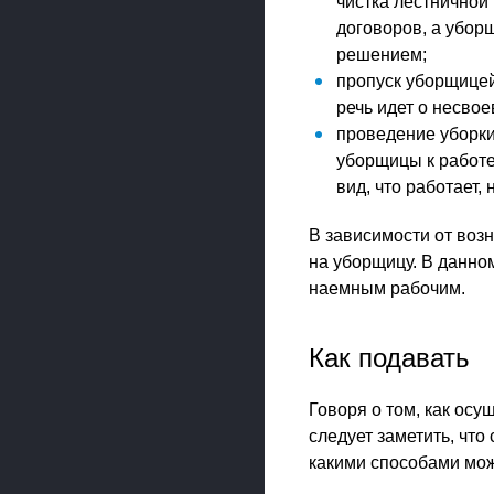
чистка лестничной 
договоров, а убор
решением;
пропуск уборщицей
речь идет о несво
проведение уборки
уборщицы к работе.
вид, что работает
В зависимости от воз
на уборщицу. В данно
наемным рабочим.
Как подавать
Говоря о том, как ос
следует заметить, чт
какими способами мож