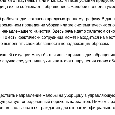
клетки от паутины, пыли и т.п. Если такие условия предусм
щица их не соблюдает – обращение с жалобой является ум
 рабочего дня согласно предусмотренному графику. В дан
евременном проведении уборки или же систематических опо
 ненадлежащего качества. Здесь речь идет о халатном отн
 То есть, фактически сотрудница может находиться на мест
, но выполнять свои обязанности ненадлежащим образом.
никшей ситуации могут быть и иные причины для обращения
м случае следует лишь учитывать факт нарушения своих об
уществить направление жалобы на уборщицу в управляющу
о существует определенный перечень вариантов. Ниже мы р
ет воспользоваться гражданин для отправки официального