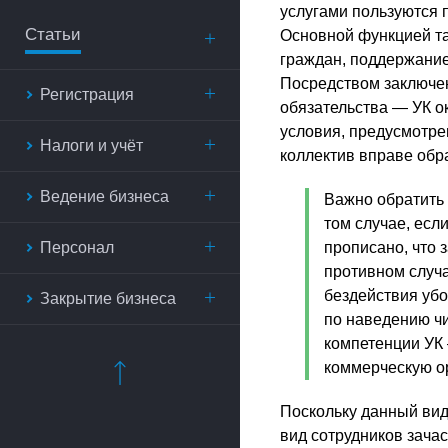
услугами пользуются 
Статьи
Основной функцией та
граждан, поддержание
Посредством заключе
Регистрация
обязательства — УК ок
условия, предусмотр
Налоги и учёт
коллектив вправе обр
Ведение бизнеса
Важно обратить 
том случае, есл
Персонал
прописано, что 
противном случа
бездействия убо
Закрытие бизнеса
по наведению чи
компетенции УК
коммерческую о
Поскольку данный вид
вид сотрудников зача