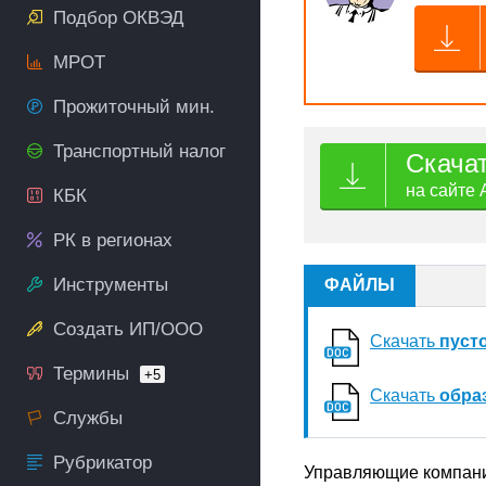
Подбор ОКВЭД
МРОТ
Прожиточный мин.
Транспортный налог
Скача
на сайте 
КБК
РК в регионах
Инструменты
ФАЙЛЫ
Создать ИП/ООО
Скачать
пуст
Термины
+5
Скачать
обра
Службы
Рубрикатор
Управляющие компании