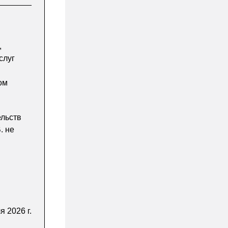
________
,
слуг
я
ом
льств
. не
 2026 г.