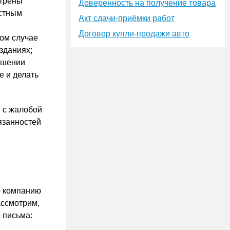
отрены
Доверенность на получение товара
естным
Акт сдачи-приёмки работ
Договор купли-продажи авто
ном случае
зданиях;
ошении
е и делать
 с жалобой
язанностей
ю компанию
ассмотрим,
 письма: