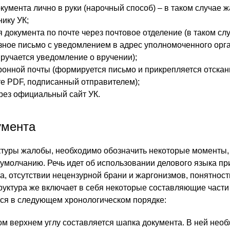
кумента лично в руки (нарочный способ) – в таком случае 
нику УК;
 документа по почте через почтовое отделение (в таком сл
зное письмо с уведомлением в адрес уполномоченного орга
ручается уведомление о вручении);
ронной почты (формируется письмо и прикрепляется отска
е PDF, подписанный отправителем);
рез официальный сайт УК.
умента
ктуры жалобы, необходимо обозначить некоторые моменты,
 умолчанию. Речь идет об использовании делового языка пр
а, отсутствии нецензурной брани и жаргонизмов, понятност
труктура же включает в себя некоторые составляющие части
ся в следующем хронологическом порядке:
ом верхнем углу составляется шапка документа. В ней нео