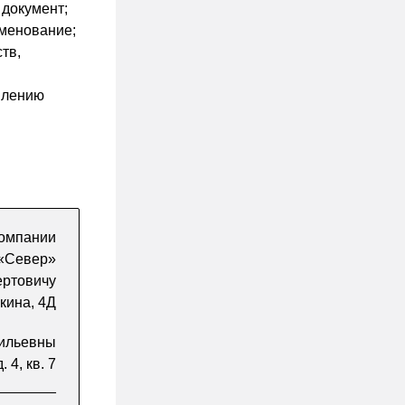
 документ;
именование;
тв,
влению
компании
«Север»
ертовичу
ькина, 4Д
сильевны
 4, кв. 7
________