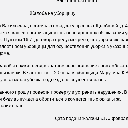
Электронная почта: __________
Жалоба на уборщицу
 Васильевна, проживаю по адресу проспект Щербиной, д. 4
ется вашей организацией согласно договору об оказании у
3. Пунктом 16.7. договора предусмотрено, что управляюща
вляет наем уборщицы для осуществления уборки в указанн
доме.
жалобы служит неоднократное невыполнение своих обязате
ой клетки. В частности, с 20 января уборщица Марусина К.В
у и влажная уборка подъезда не осуществлялась.
анного прошу провести проверку и устранить нарушения. В
я буду вынуждена обратиться в компетентные органы за
воих прав.
Дата подачи жалобы «17» февраля