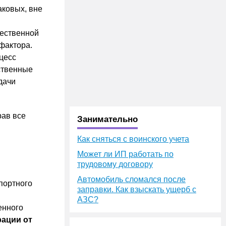
аковых, вне
чественной
фактора.
цесс
ственные
дачи
рав все
Занимательно
Как сняться с воинского учета
Может ли ИП работать по
трудовому договору
Автомобиль сломался после
портного
заправки. Как взыскать ущерб с
АЗС?
енного
рации от