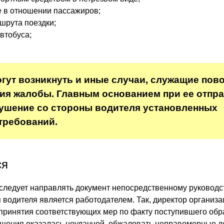
 в отношении пассажиров;
шрута поездки;
втобуса;
огут возникнуть и иные случаи, служащие пов
ия жалобы. Главным основанием при ее отпр
ушение со стороны водителя установленных
требований.
ся
 следует направлять документ непосредственному руководс
 водителя является работодателем. Так, директор организа
принятия соответствующих мер по факту поступившего об
ащения оказалась неудачной, обжаловать неправомерные д