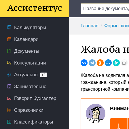
Главная
Формы док
Калькуляторы
Календари
Жалоба н
Документы
Консультации
Актуально
+1
Жалоба на водителя 
гражданина, который 
Занимательно
транспортной компани
Говорит бухгалтер
Вниман
Справочники
Классификаторы