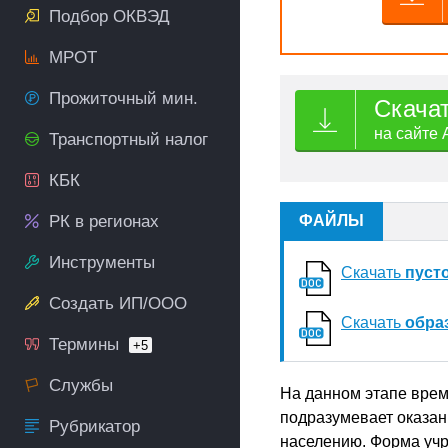
Подбор ОКВЭД
МРОТ
Прожиточный мин.
Скача
на сайте 
Транспортный налог
КБК
РК в регионах
ФАЙЛЫ
Инструменты
Скачать
пуст
Создать ИП/ООО
Скачать
обра
Термины
+5
Службы
На данном этапе врем
подразумевает оказан
Рубрикатор
населению. Форма учр