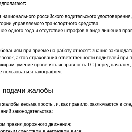
едполагают:
я национального российского водительского удостоверения,
егории управляемого транспортного средства;
нее одного года и отсутствие штрафов в виде лишения прав
бованиям при приеме на работу относят: знание законодат
евозок, актов страхования ответственности водителей при 
жирам, умение проверять исправность ТС (перед началом, 
ие пользоваться тахографом.
 подачи жалобы
жалобы весьма просты, и, как правило, заключаются в сл
ваний законодательства:
м правил дорожного движения;
ортным средством в нетрезвом виде;