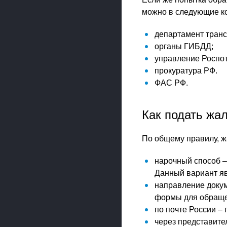
можно в следующие к
департамент транс
органы ГИБДД;
управление Роспо
прокуратура РФ.
ФАС РФ.
Как подать жа
По общему правилу, 
нарочный способ –
Данный вариант я
направление докум
формы для обраще
по почте России –
через представите