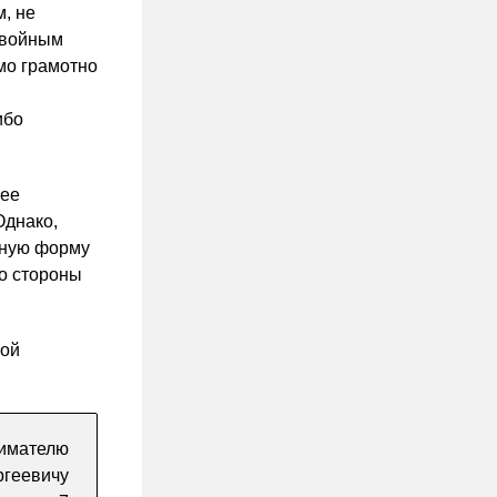
м, не
двойным
мо грамотно
ибо
 ее
Однако,
чную форму
о стороны
ной
имателю
ргеевичу