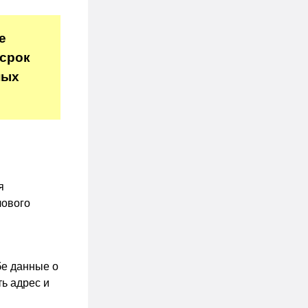
е
 срок
ных
я
лового
бе данные о
ть адрес и