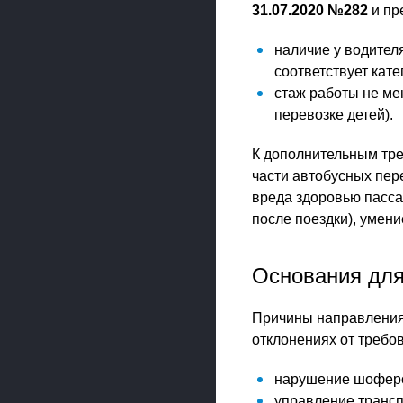
31.07.2020 №282
и пр
наличие у водител
соответствует кат
стаж работы не ме
перевозке детей).
К дополнительным тре
части автобусных пер
вреда здоровью пасса
после поездки), умен
Основания для
Причины направления 
отклонениях от требо
нарушение шоферо
управление трансп