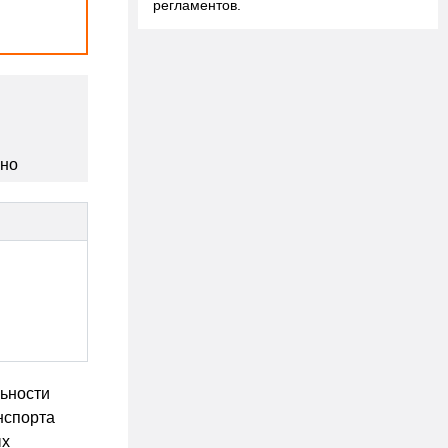
регламентов.
сно
льности
нспорта
ых