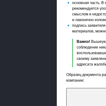
основная часть. В
рекомендуется упо
смыслом и недост
и лаконично излож
подпись заявителя
материалов, можно
Важно!
Вышеуказ
соблюдение ника
воспользовавши
своему заявлен
адресата жалоб
Образец документа ра
компании: