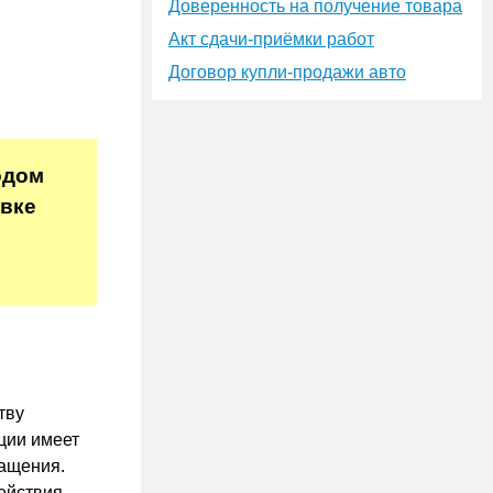
Доверенность на получение товара
Акт сдачи-приёмки работ
Договор купли-продажи авто
одом
авке
тву
ции имеет
ращения.
ействия