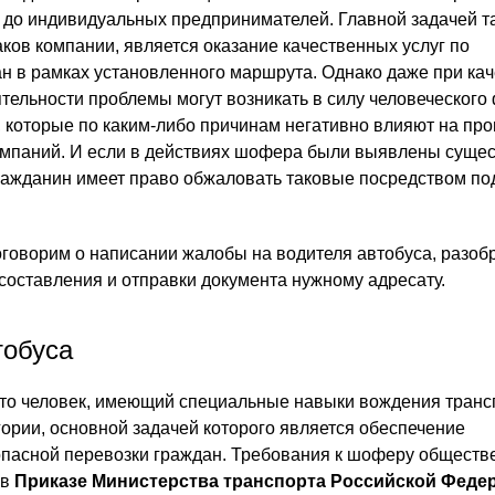
до индивидуальных предпринимателей. Главной задачей т
аков компании, является оказание качественных услуг по
 в рамках установленного маршрута. Однако даже при ка
тельности проблемы могут возникать в силу человеческого 
, которые по каким-либо причинам негативно влияют на про
омпаний. И если в действиях шофера были выявлены суще
ражданин имеет право обжаловать таковые посредством по
оговорим о написании жалобы на водителя автобуса, разоб
составления и отправки документа нужному адресату.
тобуса
это человек, имеющий специальные навыки вождения транс
гории, основной задачей которого является обеспечение
пасной перевозки граждан. Требования к шоферу обществ
 в
Приказе Министерства транспорта Российской Феде