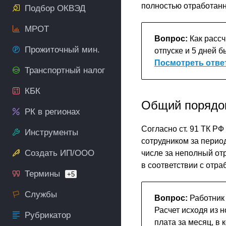
полностью отработанн
Подбор ОКВЭД
МРОТ
Вопрос:
Как рассч
Прожиточный мин.
отпуске и 5 дней 
Посмотреть отве
Транспортный налог
КБК
Общий порядок
РК в регионах
Согласно ст. 91 ТК Р
Инструменты
сотрудником за период
Создать ИП/ООО
числе за неполный от
в соответствии с отр
Термины
+5
Службы
Вопрос:
Работник 
Расчет исходя из н
Рубрикатор
плата за месяц, в