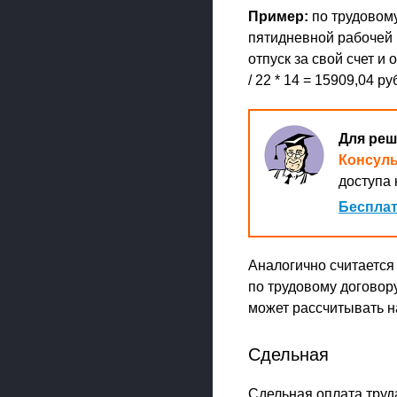
Пример:
по трудовому
пятидневной рабочей н
отпуск за свой счет и
/ 22 * 14 = 15909,04 ру
Для реш
Консул
доступа 
Бесплат
Аналогично считается 
по трудовому договору
может рассчитывать на
Сдельная
Сдельная оплата труд