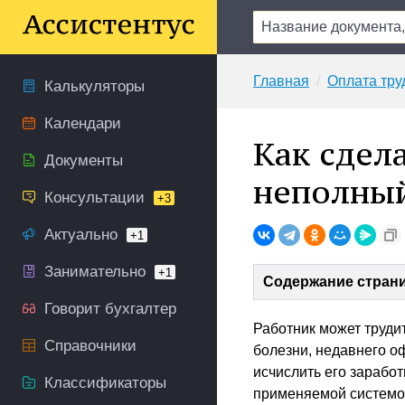
Главная
Оплата тру
Калькуляторы
Календари
Как сдел
Документы
неполны
Консультации
+3
Актуально
+1
Занимательно
+1
Содержание стран
Говорит бухгалтер
Работник может труди
Справочники
болезни, недавнего оф
исчислить его зарабо
Классификаторы
применяемой системой