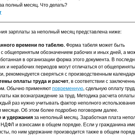
за полный месяц. Что делать?
т
ия зарплаты за неполный месяц представлена ниже:
анного времени по табелю.
Форма табеля может быть
с общепринятым обозначением рабочих и иных дней, а мо
ботанная в организации форма этого документа. В последн
их и нерабочих периодов могут отличаться от общепринят
ки, рекомендуется сверяться с производственным календар
темы оплаты труда и расчет
, в соответствии с заключен
ом. Обычно применяют
повременную
, сдельную оплату труд
аты как вознаграждение за труд. Методика расчета оплаты
аждый раз нужно учитывать фактор неполного использовани
 месяце. Об этом более подробно поговорим далее.
 и удержания
за неполный месяц. Заработная плата непо
 НДФЛ и взносами в общем порядке. Если у гражданина им
сты, по ним удержание производится также в общем поряд