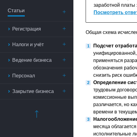
заработной платы 
Статьи
Посмотреть отве
Регистрация
Общая схема исчислен
Налоги и учёт
Подсчет отработ
унифицированной, 
Ведение бизнеса
применяться разра
обозначения рабоч
снизить риск ошиб
Персонал
Определение сис
трудовым договор
Закрытие бизнеса
комиссионные выпл
различается, но к
времени в текущем
Налогообложение
месяца облагается
исполнительные ли