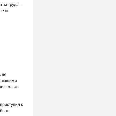
аты труда –
ле он
.
, не
отающими
чет только
приступил к
 быть