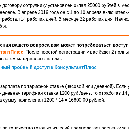
 договору сотруднику установлен оклад 25000 рублей в ме
еделе. В апреле 2019 года он с 1 по 10 апреля включитель
 отработал 14 рабочих дней. В месяце 22 рабочих дня. Начи
бля.
ения вашего вопроса вам может потребоваться доступ
ьтантПлюс
. После простой регистрации у вас будет 2 полны
ко всем материалам системы.
ный пробный доступ к КонсультантПлюс
зарплата по тарифной ставке (часовой или дневной). Если 
 дневная тарифная ставка 1200 руб./день, то отработав 14
 сумму начисления 1200 * 14 = 16800,00 рублей.
а за количество готовых изделий предполагает расценку за