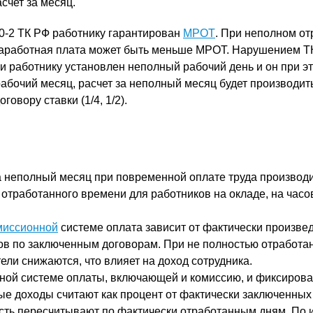
счет за месяц.
 130-2 ТК РФ работнику гарантирован
МРОТ
. При неполном о
заработная плата может быть меньше МРОТ. Нарушением Т
ли работнику установлен неполный рабочий день и он при э
абочий месяц, расчет за неполный месяц будет производит
говору ставки (1/4, 1/2).
а неполный месяц при повременной оплате труда производи
 отработанного времени для работников на окладе, на часо
миссионной
системе оплата зависит от фактически произве
ов по заключенным договорам. При не полностью отработа
ели снижаются, что влияет на доход сотрудника.
ной системе оплаты, включающей и комиссию, и фиксиров
ые доходы считают как процент от фактически заключенных 
ть пересчитывают по фактически отработанным дням. По 