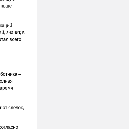
меньше
няющий
й, значит, в
отал всего
ботника –
полная
 время
 от сделок,
согласно