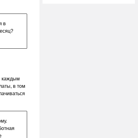
я в
месяц?
о каждым
латы, в том
лачиваться
му.
ботная
е