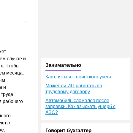
жет
ем случае и
Занимательно
ых. Чтобы
ем месяца.
Как сняться с воинского учета
ным
Может ли ИП работать по
а и
трудовому договору
 труда
Автомобиль сломался после
я рабочего
заправки. Как взыскать ущерб с
АЗС?
лного
еются
ке.
Говорит бухгалтер