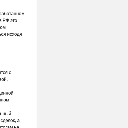
тработанном
К РФ это
том
ься исходя
тся с
вой,
денной
нном
анный
сделок, а
итогам не