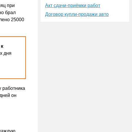
сяц при
Акт сдачи-приёмки работ
но брал
Договор купли-продажи авто
слено 25000
 к
х дня
у работника
 дней он
 каждую