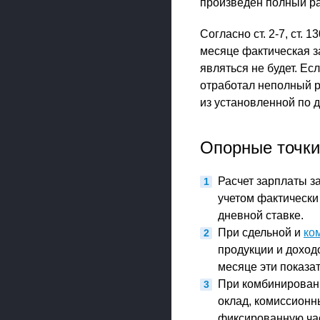
произведен полный ра
Согласно ст. 2-7, ст.
месяце фактическая 
являться не будет. Ес
отработал неполный р
из установленной по до
Опорные точки
Расчет зарплаты з
учетом фактически
дневной ставке.
При сдельной и
ко
продукции и доход
месяце эти показат
При комбинирован
оклад, комиссионн
фиксированную час