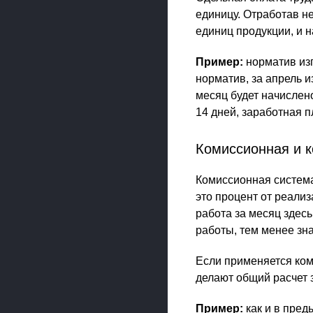
единицу. Отработав н
единиц продукции, и 
Пример:
норматив изг
норматив, за апрель и
месяц будет начислен
14 дней, заработная пл
Комиссионная и 
Комиссионная система
это процент от реали
работа за месяц здес
работы, тем менее зна
Если применяется ком
делают общий расчет 
Пример:
как и в пред