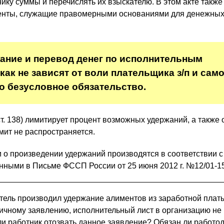
ку суммы и перечислять их взыскателю. В этом акте также
енты, служащие правомерными основаниями для денежны
ние и перевод денег по исполнительным
ак не зависят от воли плательщика з/п и сам
то безусловное обязательство.
т. 138) лимитирует процент возможных удержаний, а также 
мит не распространяется.
и о произведении удержаний производятся в соответствии с
нными в Письме ФССП России от 25 июня 2012 г. №12/01-1
ель производил удержание алиментов из заработной плат
личному заявлению, исполнительный лист в организацию не
ли работник отозвать данное заявление? Обязан ли работо