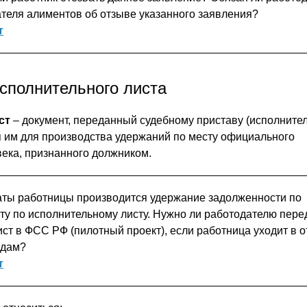
теля алиментов об отзыве указанного заявления?
т
сполнительного листа
ст
– документ, переданный судебному приставу (исполнител
 им для производства удержаний по месту официального
века, признанного должником.
аты работницы производится удержание задолженности по
ту по исполнительному листу. Нужно ли работодателю пере
ст в ФСС РФ (пилотный проект), если работница уходит в о
одам?
т