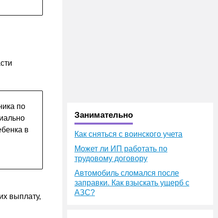
асти
ника по
Занимательно
риально
ебенка в
Как сняться с воинского учета
Может ли ИП работать по
трудовому договору
Автомобиль сломался после
заправки. Как взыскать ущерб с
АЗС?
их выплату,