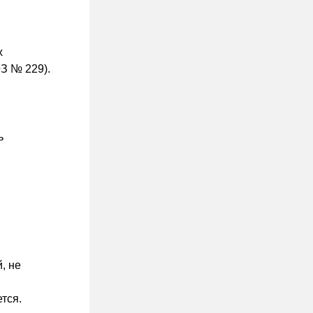
х
ФЗ № 229).
ь
, не
тся.