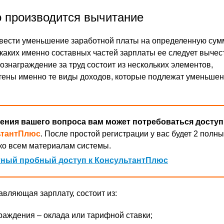
о производится вычитание
вести уменьшение заработной платы на определенную сум
 каких именно составных частей зарплаты ее следует вычес
ознаграждение за труд состоит из нескольких элементов,
тены именно те виды доходов, которые подлежат уменьше
ения вашего вопроса вам может потребоваться доступ
ьтантПлюс
. После простой регистрации у вас будет 2 полны
ко всем материалам системы.
ный пробный доступ к КонсультантПлюс
авляющая зарплату, состоит из:
раждения – оклада или тарифной ставки;