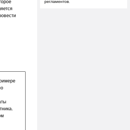
торое
регламентов.
ляется
ровести
примере
по
аты
тника.
ом