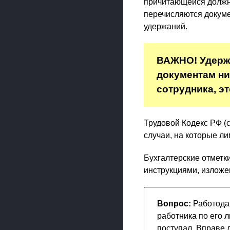
причитающейся должни
перечисляются докум
удержаний.
ВАЖНО! Удержа
документам ник
сотрудника, э
Трудовой Кодекс РФ (с
случаи, на которые ли
Бухгалтерские отметк
инструкциями, изложе
Вопрос:
Работодат
работника по его 
поступал. Вправе 