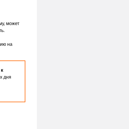
му, может
ть.
нию на
 к
х дня