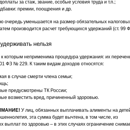
платы за стаж, звание, особые условия труда и т.п.;
бавки: премии, поощрения и др.
ую очередь уменьшается на размер обязательных налоговы
затем производится расчет требующихся удержаний (ст. 99 
 удерживать нельзя
к которым неприменима процедура удержания: их перечен
01 ФЗ № 229. К таким видам доходов относятся:
ая в случае смерти члена семьи;
ощь;
рые предусмотрены ТК России;
ные возместить вред, причиненный здоровью.
ИМАНИЕ!
У лиц, обязанных выплачивать алименты на детей
шеннолетия, эта сумма будет вычтена, в том числе, из
 выплат по здоровью – в этих случаях ограничение снимае