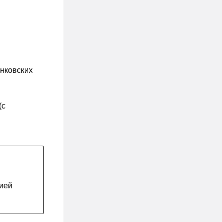
нковских
(с
.
ией