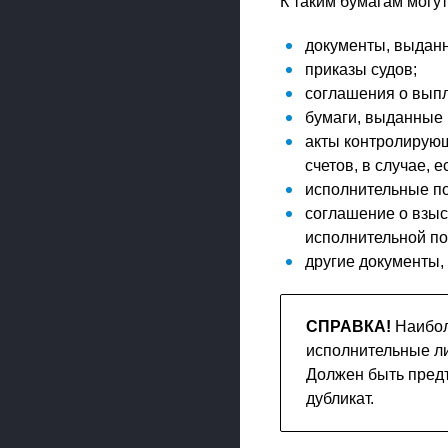
К таким бумагам могут
документы, выдан
приказы судов;
соглашения о выпл
бумаги, выданные 
акты контролирующ
счетов, в случае, 
исполнительные по
соглашение о взыс
исполнительной по
другие документы,
СПРАВКА!
Наибол
исполнительные ли
Должен быть пред
дубликат.