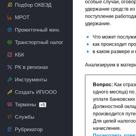
особые случаи, огово
Подбор ОКВЭД
удержание средств и
поступление работода
МРОТ
удержание.
Прожиточный мин.
Что может послужи
Транспортный налог
как происходит пр
в каком размере и 
КБК
Анализируем в матер
РК в регионах
Инструменты
Вопрос:
Как отраз
Создать ИП/ООО
одного месяца) по
уплате банковских 
Термины
+5
Должностной оклад
производится путе
Службы
Для целей налогоо
начисления.
Рубрикатор
Посмотреть отве