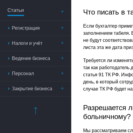
Статьи
Что писать в т
Если бухгалтер приме
Регистрация
заполнением табеля. В
не будут соответствов
Налоги и учёт
листа эта же дата при
Ведение бизнеса
Требуется ли изменять
так как работодатель
Персонал
статья 91 ТК РФ. Инф
день, в который сотру
Закрытие бизнеса
случае ТК РФ будет н
Разрешается л
больничному?
Мы рассматриваем случ