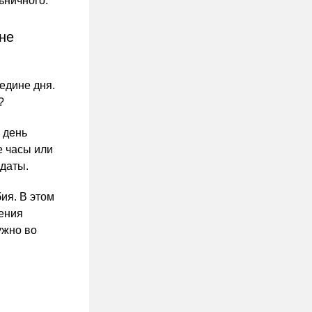
ьничного.
не
едине дня.
?
 день
е часы или
даты.
ия. В этом
ения
ужно во