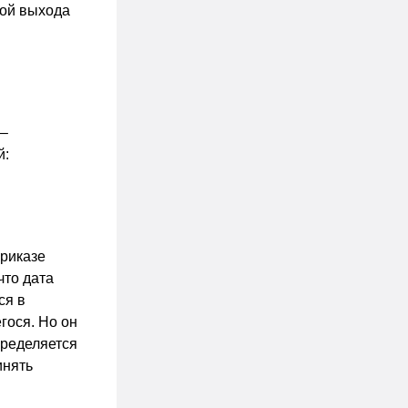
той выхода
 –
й:
приказе
что дата
ся в
гося. Но он
пределяется
инять