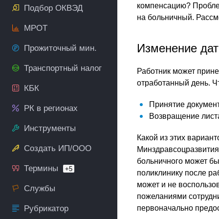
компенсацию? Проблем
Подбор ОКВЭД
на больничный. Рассм
МРОТ
Изменение дат
Прожиточный мин.
Транспортный налог
Работник может прине
отработанный день. Ч
КБК
Принятие документ
РК в регионах
Возвращение листа
Инструменты
Какой из этих вариан
Создать ИП/ООО
Минздравсоцразвития №
больничного может бы
Термины
+5
поликлинику после ра
может и не воспользо
Службы
пожеланиями сотрудник
Рубрикатор
первоначально предос