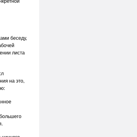
нкретной
ами беседу,
абочей
ении листа
сл
ния на это,
ю:
анное
 большего
я.