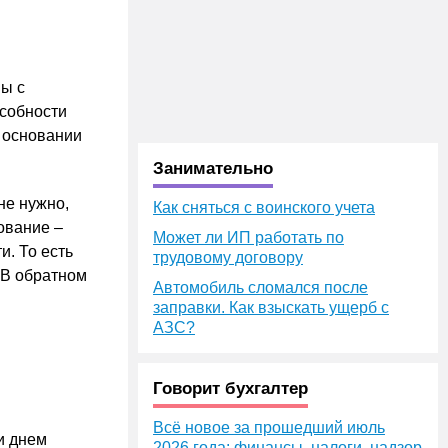
мы с
особности
а основании
Занимательно
не нужно,
Как сняться с воинского учета
ование –
Может ли ИП работать по
и. То есть
трудовому договору
. В обратном
Автомобиль сломался после
заправки. Как взыскать ущерб с
АЗС?
Говорит бухгалтер
Всё новое за прошедший июль
и днем
2026 года: финансы, налоги, надзор