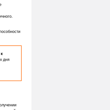
е
ичного.
способности
 к
х дня
получении