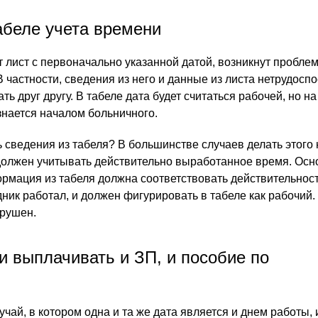
абеле учета времени
т лист с первоначально указанной датой, возникнут пробле
 частности, сведения из него и данные из листа нетрудосп
ать друг другу. В табеле дата будет считаться рабочей, но н
знается началом больничного.
 сведения из табеля? В большинстве случаев делать этого 
 должен учитывать действительно выработанное время. Осн
ормация из табеля должна соответствовать действительност
дник работал, и должен фигурировать в табеле как рабочий
арушен.
и выплачивать и ЗП, и пособие по
ай, в котором одна и та же дата является и днем работы, 