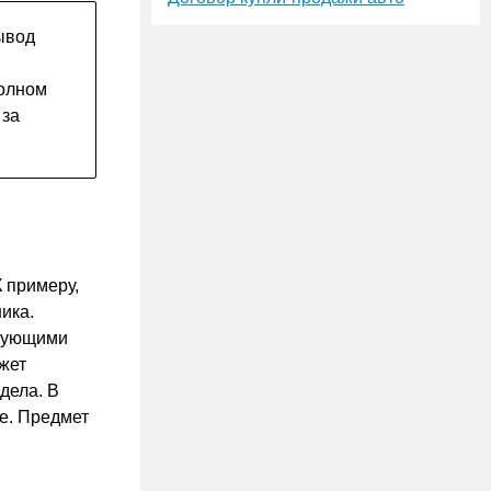
ывод
полном
 за
 примеру,
ика.
ирующими
жет
дела. В
е. Предмет