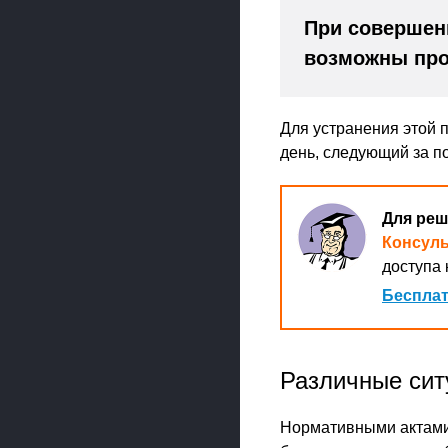
При совершен
возможны про
Для устранения этой 
день, следующий за п
Для реш
Консул
доступа 
Бесплат
Различные сит
Нормативными актами 