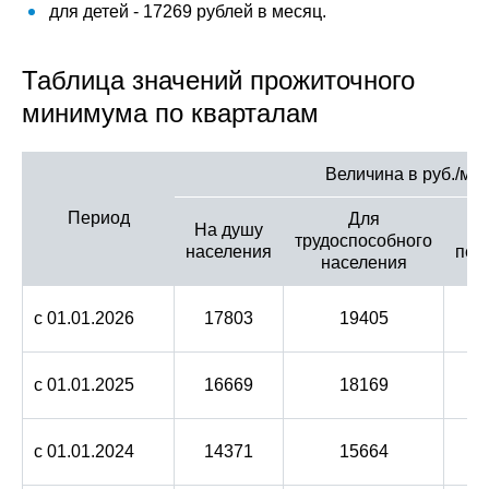
для детей - 17269 рублей в месяц.
Таблица значений прожиточного
минимума по кварталам
Величина в руб./мес
Период
Для
На душу
трудоспособного
населения
пен
населения
с 01.01.2026
17803
19405
с 01.01.2025
16669
18169
с 01.01.2024
14371
15664