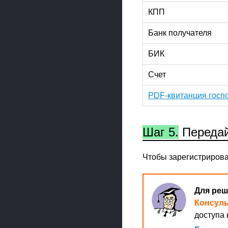
КПП
Банк получателя
БИК
Счет
PDF-квитанция гос
Шаг 5.
Передай
Чтобы зарегистрирова
Для реш
Консул
доступа 