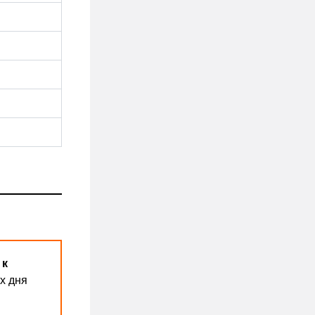
 к
х дня