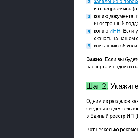
заявление о пере
из спецрежимов (о
копию документа,
иностранный подд
копию
ИНН
. Если 
скачать на нашем 
квитанцию об упла
Важно
! Если вы буде
паспорта и подписи на
Шаг 2.
Укажите
Одним из разделов за
сведения о деятельно
в Единый реестр ИП (
Вот несколько рекоме