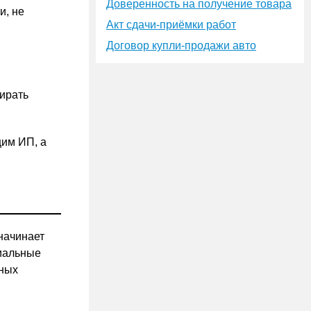
Доверенность на получение товара
и, не
Акт сдачи-приёмки работ
Договор купли-продажи авто
бирать
им ИП, а
начинает
циальные
ьных