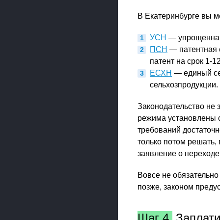
В Екатеринбурге вы м
УСН
— упрощенная
ПСН
— патентная 
патент на срок 1-1
ЕСХН
— единый се
сельхозпродукции.
Законодательство не 
режима установлены с
требований достаточн
только потом решать,
заявление о переходе
Вовсе не обязательно 
позже, законом преду
Шаг 4.
Заплати