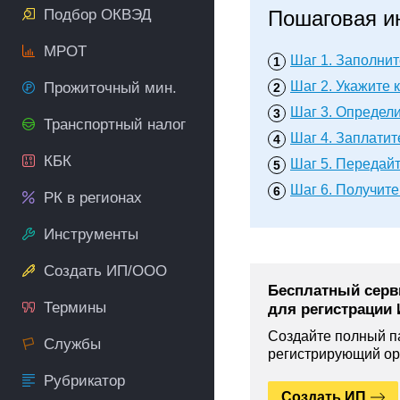
Подбор ОКВЭД
Пошаговая и
МРОТ
Шаг 1.
Заполнит
Шаг 2.
Укажите к
Прожиточный мин.
Шаг 3.
Определит
Транспортный налог
Шаг 4.
Заплатит
КБК
Шаг 5.
Передайт
Шаг 6.
Получите 
РК в регионах
Инструменты
Создать ИП/ООО
Бесплатный серв
Термины
для регистрации
Создайте полный па
Службы
регистрирующий ор
Рубрикатор
Создать ИП