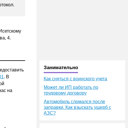
токол.
-Исетскому
ва, 4.
Занимательно
редоставить
01
. В
Как сняться с воинского учета
ой
Может ли ИП работать по
нас на
трудовому договору
Автомобиль сломался после
заправки. Как взыскать ущерб с
АЗС?