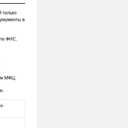
й только
 документы в
йте ФНС.
е
ик МФЦ.
е.
х-