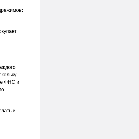
црежимов:
окупает
каждого
скольку
те ФНС и
то
елать и