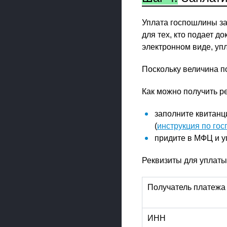
Уплата госпошлины за
для тех, кто подает д
электронном виде, упл
Поскольку величина п
Как можно получить р
заполните квитанц
(
инструкция по го
придите в МФЦ и у
Реквизиты для уплаты
Получатель платежа
ИНН