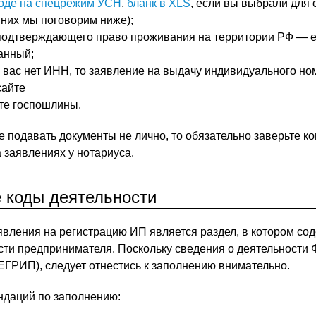
ходе на спецрежим УСН
,
бланк в XLS
, если вы выбрали для 
 них мы поговорим ниже);
 подтверждающего право проживания на территории РФ — 
анный;
у вас нет ИНН, то заявление на выдачу индивидуального н
сайте
те госпошлины.
те подавать документы не лично, то обязательно заверьте к
 заявлениях у нотариуса.
 коды деятельности
явления на регистрацию ИП является раздел, в котором со
сти предпринимателя. Поскольку сведения о деятельности
ЕГРИП), следует отнестись к заполнению внимательно.
ндаций по заполнению: