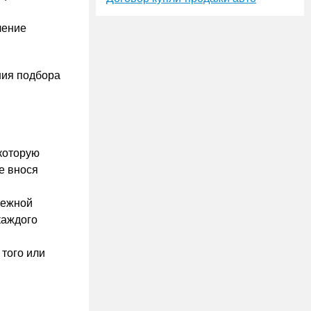
ление
ния подбора
 которую
е внося
межной
каждого
того или