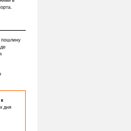
 ними в
орта.
ю пошлину
иде
я
о
 к
х дня