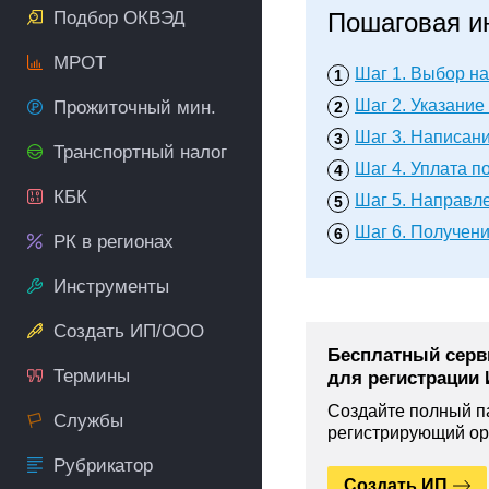
Подбор ОКВЭД
Пошаговая и
МРОТ
Шаг 1.
Выбор на
Шаг 2.
Указание 
Прожиточный мин.
Шаг 3.
Написание
Транспортный налог
Шаг 4.
Уплата п
КБК
Шаг 5.
Направле
Шаг 6.
Получени
РК в регионах
Инструменты
Создать ИП/ООО
Бесплатный серв
Термины
для регистрации
Создайте полный па
Службы
регистрирующий ор
Рубрикатор
Создать ИП