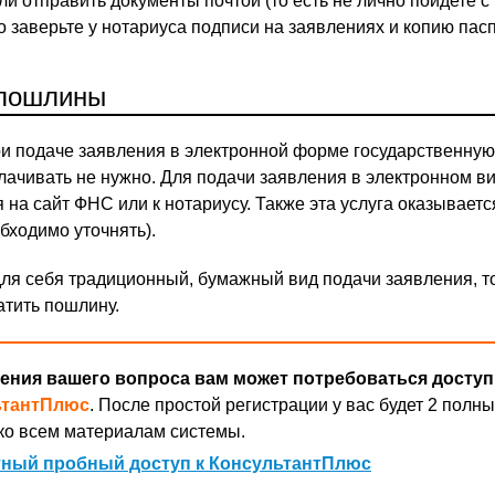
ли отправить документы почтой (то есть не лично пойдете с
 заверьте у нотариуса подписи на заявлениях и копию пасп
пошлины
ри подаче заявления в электронной форме государственну
лачивать не нужно. Для подачи заявления в электронном в
 на сайт ФНС или к нотариусу. Также эта услуга оказываетс
ходимо уточнять).
ля себя традиционный, бумажный вид подачи заявления, т
атить пошлину.
ения вашего вопроса вам может потребоваться доступ
ьтантПлюс
. После простой регистрации у вас будет 2 полны
ко всем материалам системы.
ный пробный доступ к КонсультантПлюс