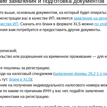
ие заявления и подготовка документов
то выше, основным документом, на который будет опиратьс
регистрации вас в качестве ИП, является
заявление на рег
ачестве ИП
. Скачать его бланк в формате XLS можно
по это
ния вам потребуется и предоставить другие документы.
ропиской;
ельство или разрешения на временное проживание — для 
те пошлины за регистрацию;
оде на налоговый спецрежим (
заявление формы 26.2-1 о п
 тут:
бланк в XLS
);
ение на получение индивидуального налогового номера мо
ли по каким-то причинам ИНН у вас нет, подайте заявление
кументами на регистрацию.