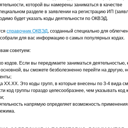
еятельности, которой вы намерены заниматься в качестве
пециальном разделе в заявлении на регистрацию ИП (заяв
димо будет указать коды деятельности по ОКВЭД.
тся
справочник ОКВЭД
, созданный специально для облегче
ы собрали для вас информацию о самых популярных кодах.
вам советуем:
ко кодов. Если вы передумаете заниматься деятельностью,
е основной, вы сможете безболезненно перейти на другую, н
енты;
а ХХ.ХХ. Это коды групп, в которые внесены по 3-4 вида с
сти код группы гораздо целесообразнее, чем указывать код 
и;
еятельность напрямую определяет возможность применения 
режима.