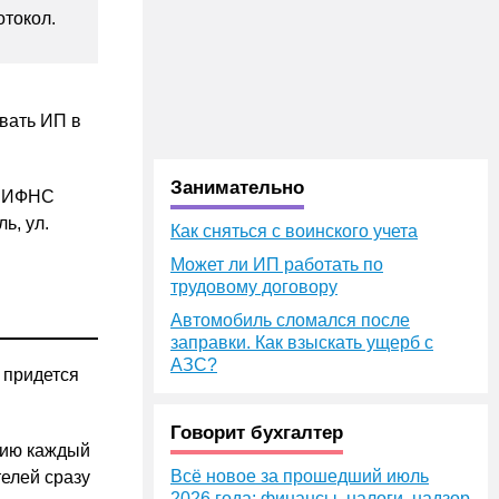
токол.
вать ИП в
Занимательно
ю ИФНС
ь, ул.
Как сняться с воинского учета
Может ли ИП работать по
трудовому договору
Автомобиль сломался после
заправки. Как взыскать ущерб с
АЗС?
 придется
Говорит бухгалтер
анию каждый
Всё новое за прошедший июль
елей сразу
2026 года: финансы, налоги, надзор