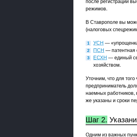
после регистрации вы
режимов.
В Ставрополе вы мож
(налоговых спецрежим
УСН
— «упрощенка
ПСН
— патентная 
ЕСХН
— единый сел
хозяйством.
Уточним, что для того
предприниматель долж
наемных работников, в
же указаны и сроки пе
Шаг 2.
Указани
Одним из важных пунк