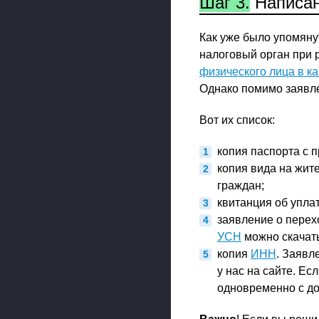
Шаг 3.
Написан
Как уже было упомяну
налоговый орган при 
физического лица в к
Однако помимо заявле
Вот их список:
копия паспорта с п
копия вида на жит
граждан;
квитанция об упла
заявление о перех
УСН
можно скачать
копия
ИНН
. Заявл
у нас на сайте. Ес
одновременно с до