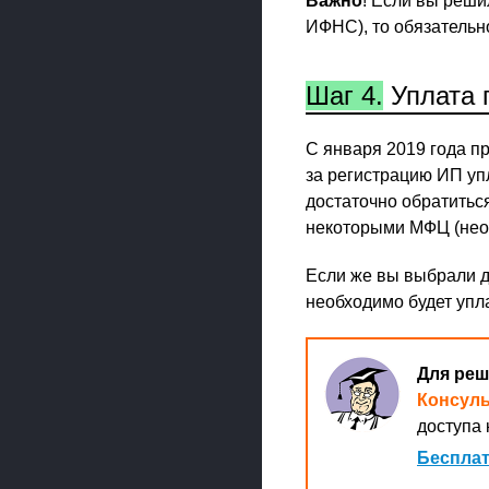
Важно
! Если вы реши
ИФНС), то обязательно
Шаг 4.
Уплата 
С января 2019 года п
за регистрацию ИП уп
достаточно обратиться
некоторыми МФЦ (необ
Если же вы выбрали д
необходимо будет упл
Для реш
Консул
доступа 
Бесплат