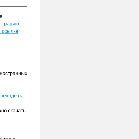
я
истрацию
й ссылке
.
иностранных
ереходе на
жно скачать