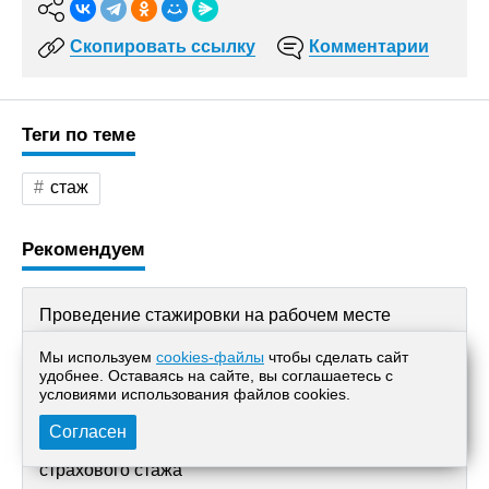
Скопировать ссылку
Комментарии
Теги по теме
стаж
Рекомендуем
Проведение стажировки на рабочем месте
Мы используем
cookies-файлы
чтобы сделать сайт
Как рассчитывается медицинский стаж для
удобнее. Оставаясь на сайте, вы соглашаетесь с
назначения льготной пенсии
условиями использования файлов cооkies.
Согласен
Что является доказательством трудового и
страхового стажа