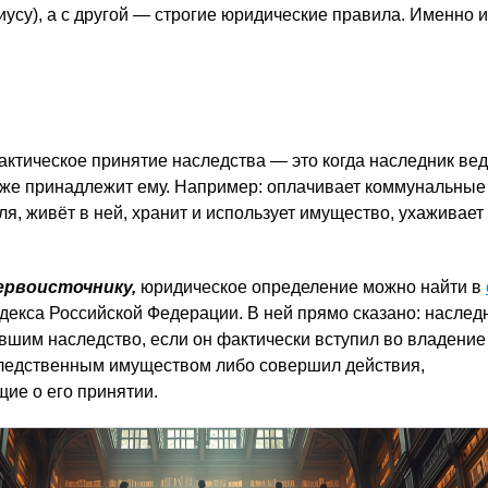
иусу), а с другой — строгие юридические правила. Именно 
ктическое принятие наследства — это когда наследник ведё
уже принадлежит ему. Например: оплачивает коммунальные
я, живёт в ней, хранит и использует имущество, ухаживает
ервоисточнику,
юридическое определение можно найти в
декса Российской Федерации. В ней прямо сказано: наслед
вшим наследство, если он фактически вступил во владение
ледственным имуществом либо совершил действия,
ие о его принятии.