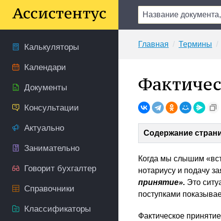
Главная
Термины
Калькуляторы
Календари
Фактичес
Документы
Консультации
Актуально
Содержание стран
Занимательно
Когда мы слышим «вст
Говорит бухгалтер
нотариусу и подачу за
принятие».
Это ситуа
Справочники
поступками показывает
Классификаторы
Фактическое принятие