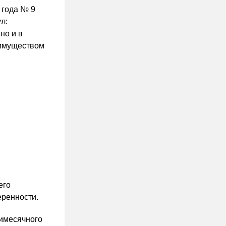
 года № 9
л:
но и в
 имуществом
его
еренности.
тимесячного