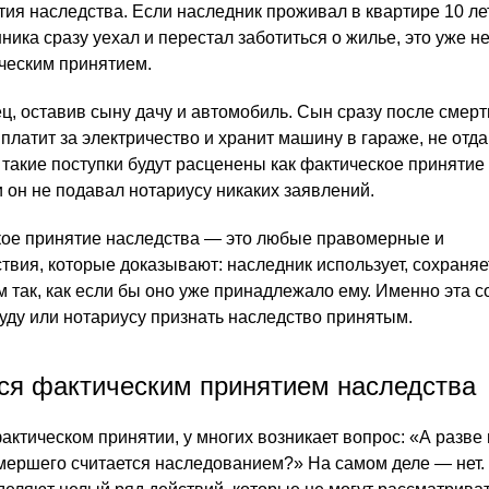
тия наследства. Если наследник проживал в квартире 10 лет
ника сразу уехал и перестал заботиться о жилье, это уже не
ческим принятием.
ц, оставив сыну дачу и автомобиль. Сын сразу после смерт
платит за электричество и хранит машину в гараже, не отд
 такие поступки будут расценены как фактическое принятие
 он не подавал нотариусу никаких заявлений.
кое принятие наследства — это любые правомерные и
вия, которые доказывают: наследник использует, сохраняе
 так, как если бы оно уже принадлежало ему. Именно эта с
суду или нотариусу признать наследство принятым.
тся фактическим принятием наследства
фактическом принятии, у многих возникает вопрос: «А разве
мершего считается наследованием?» На самом деле — нет. 