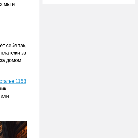
их мы и
т себя так,
 платежи за
 за домом
статье 1153
ник
 или