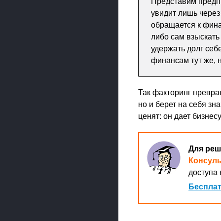
Представим предпр
увидит лишь через
обращается к фина
либо сам взыскать
удержать долг себ
финансам тут же, 
Так факторинг превра
но и берет на себя зн
ценят: он дает бизнес
Для реш
Консул
доступа 
Бесплат