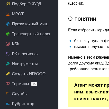
(цессии).
Подбор ОКВЭД
МРОТ
О понятии
Прожиточный мин.
Если отбросить юриди
Транспортный налог
бизнес уступает ф
КБК
взамен получает не
РК в регионах
Именно в этом ключев
долга другому лицу. З
Инструменты
требование реализова
Создать ИП/ООО
Термины
+5
Агент может п
ним, взыскиват
Службы
клиент платит,
Рубрикатор