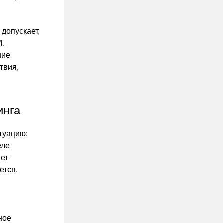
допускает,
4.
ние
твия,
инга
туацию:
еле
яет
ется.
ное