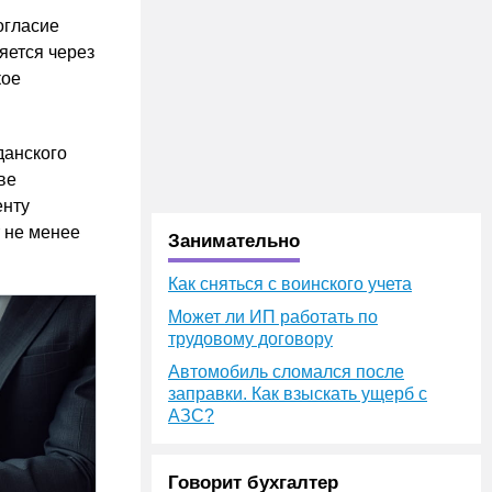
огласие
яется через
кое
анского
ве
енту
т не менее
Занимательно
Как сняться с воинского учета
Может ли ИП работать по
трудовому договору
Автомобиль сломался после
заправки. Как взыскать ущерб с
АЗС?
Говорит бухгалтер