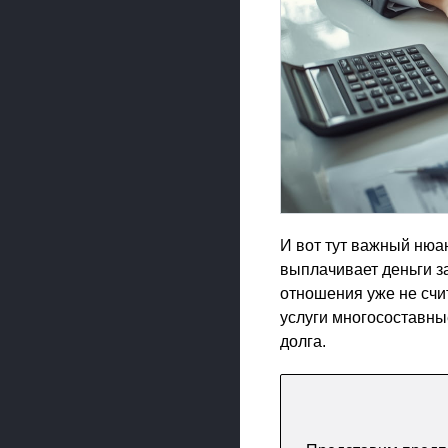
И вот тут важный нюан
выплачивает деньги за
отношения уже не счит
услуги многосоставны
долга.