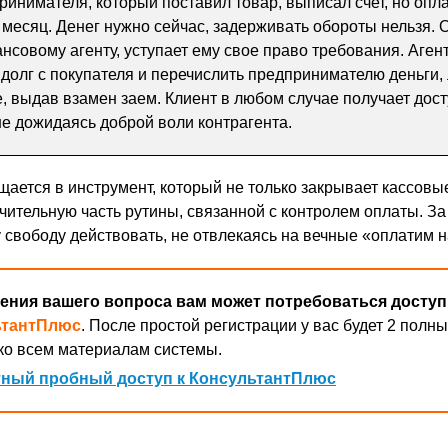
инимателя, который поставил товар, выписал счет, но опл
 месяц. Денег нужно сейчас, задерживать обороты нельзя. 
нсовому агенту, уступает ему свое право требования. Аген
 долг с покупателя и перечислить предпринимателю деньги,
е, выдав взамен заем. Клиент в любом случае получает дост
не дожидаясь доброй воли контрагента.
щается в инструмент, который не только закрывает кассовы
ачительную часть рутины, связанной с контролем оплаты. За 
у свободу действовать, не отвлекаясь на вечные «оплатим н
ения вашего вопроса вам может потребоваться доступ
ьтантПлюс
. После простой регистрации у вас будет 2 полны
ко всем материалам системы.
ный пробный доступ к КонсультантПлюс