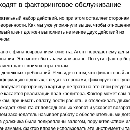
входят в факторинговое обслуживание
зательный набор действий, но при этом оставляет сторонам
оворенности. Как мы уже упомянули выше, чтобы отношени
вый агент должен выполнить не менее двух действий из
оном:
зано с финансированием клиента. Агент передает ему деньг
вания. Это может быть заем или аванс. По сути, фактор бе
клиент дает своим контрагентам.
т денежных требований. Речь идет о том, что финансовый а
нформацию о долгах, следит за сроками, фиксирует поступл
получает прозрачную картину, не тратя на это свои ресурсы
е касается реализации прав кредитора. Фактор может сам 
кам, принимать оплату, вести расчеты и отслеживать движ
ождает клиента от повседневных хлопот и ускоряет возврат
ем законодатель называет работу с обеспечительными дог
а должника были подкреплены залогом, поручительством и
низмами, фактор вправе использовать эти инструменты так