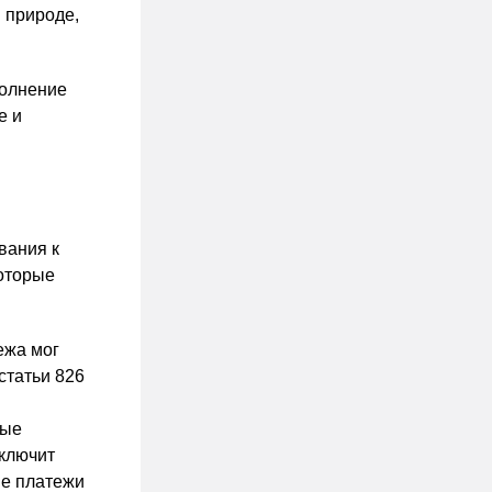
 природе,
полнение
е и
вания к
которые
ежа мог
статьи 826
рые
аключит
ие платежи