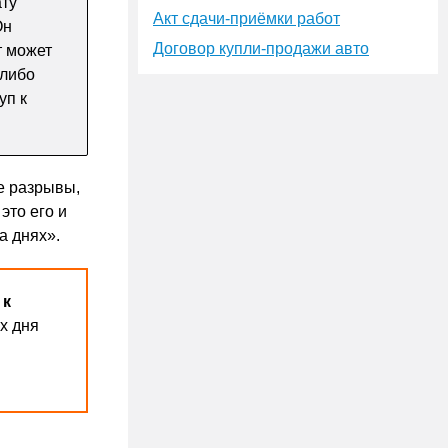
ату
Акт сдачи-приёмки работ
Он
Договор купли-продажи авто
т может
 либо
уп к
е разрывы,
это его и
а днях».
 к
х дня