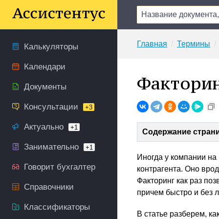
Главная
Термины
Калькуляторы
Календари
Фактори
Документы
Консультации
+3
Актуально
+1
Содержание стран
Занимательно
+1
Иногда у компании на 
Говорит бухгалтер
контрагента. Оно врод
Факторинг как раз по
Справочники
причем быстро и без 
Классификаторы
В статье разберем, ка