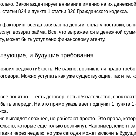
колько. Закон акцентирует внимание именно на их денежной
1 статьи 824 и пункта 1 статьи 826 Гражданского кодекса.
то факторинг всегда завязан на деньги: оплату поставки, вы
 услуг, возврат займа. Все, что выражается в денежной сумм
ту, может быть уступлено финансовому агенту.
ствующие, и будущие требования
оявил редкую гибкость. Не важно, возникло ли право требо
оговора. Можно уступать как уже существующие, так и те, 
се понятно — есть договор, есть обязательство, срок плат
быть впереди. На это прямо указывает подпункт 1 пункта 1 
кса.
я выглядят сложнее, но работают просто. Это права, кото
ельств, которые еще только возникнут. Например, клиент з
тавки через неделю, но уже сегодня может включить будущ