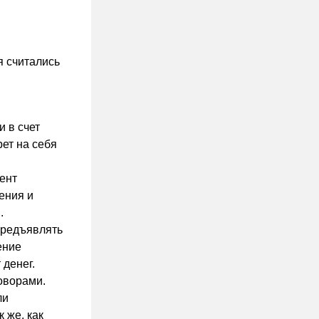
я считались
и в счет
рет на себя
гент
ения и
.
предъявлять
ение
 денег.
оворами.
ли
 же, как