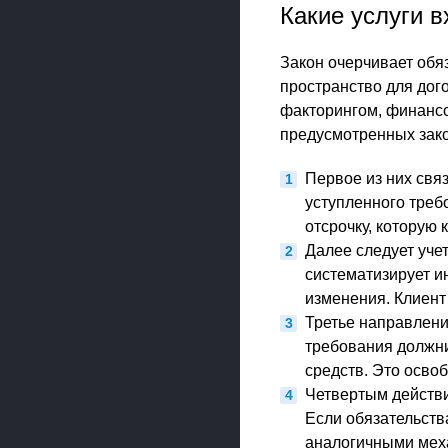
Какие услуги 
Закон очерчивает обя
пространство для дог
факторингом, финансо
предусмотренных зак
Первое из них свя
уступленного требо
отсрочку, которую 
Далее следует уче
систематизирует и
изменения. Клиент 
Третье направлени
требования должни
средств. Это освоб
Четвертым действи
Если обязательств
аналогичными меха