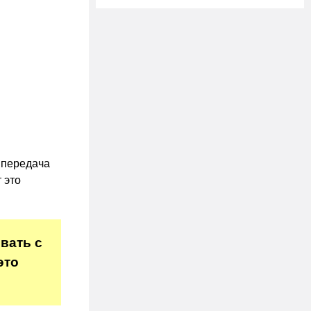
 передача
 это
вать с
это