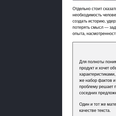
Отдельно стоит сказат
необходимость человеч
создать историю, удер
потерять смысл — зада
опыта, насмотренности
Для полноты пони
продукт и хочет о
характеристиками,
же набор фактов и
проблему решает пр
соседних предлож
Один и тот же мате
качестве текста.