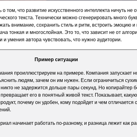
ь о том, что развитие искусственного интеллекта ничуть не 
еского текста. Технически можно сгенерировать много букв
жать внимание, сохранить стиль и ритм, встроить эмоцию и 
ча тонкая и многослойная. Это то, что зависит не от алгори
 и умения автора чувствовать, что нужно аудитории.
Пример ситуации
мания проиллюстрируем на примере. Компания запускает 
бъяснить людям, зачем он им нужен. Если ограничиться сухи
 никто не задержится дольше пары секунд. Но копирайтер б
 превращает его в понятный живой текст. Показывает, какую
одукт, почему он удобен, кому подойдет и чем отличается 
ений.
риал начинает работать по-разному, и разница лежит как ра