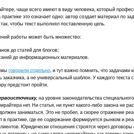
райтере, чаще всего имеют в виду человека, который профе
а практике это означает одно: автор создает материал по з
о так, чтобы текст выполнял поставленную цель.
ений работы может быть множество:
нов до статей для блогов;
саний до информационных материалов.
а мы
говорили отдельно
, и тут важно помнить, что задачами
 заказчика, а не универсальный шаблон. У каждого текста 
ору предстоит пройти.
ервоисточнику,
на уровне законодательства специального
ирайтера нет. Ни статья, ни пункт какого-либо закона не ра
н должен заниматься. Это не пробел, а скорее отражение реа
т в практике, где ее содержание формируется рынком и ре
лиентов. Юридически отношения строятся через договоры 
вые договоры, но само слово «копирайтер» как термин зако