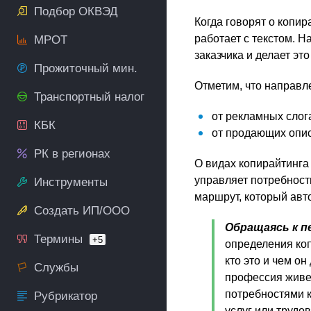
Подбор ОКВЭД
Когда говорят о копи
работает с текстом. Н
МРОТ
заказчика и делает эт
Прожиточный мин.
Отметим, что направл
Транспортный налог
от рекламных слога
КБК
от продающих опи
РК в регионах
О видах копирайтинг
управляет потребность
Инструменты
маршрут, который авт
Создать ИП/ООО
Обращаясь к п
Термины
+5
определения коп
кто это и чем о
Службы
профессия живе
потребностями к
Рубрикатор
услуг или трудо