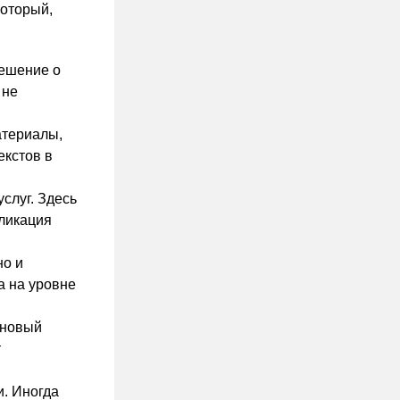
который,
решение о
 не
атериалы,
екстов в
слуг. Здесь
ликация
но и
а на уровне
 новый
т
и. Иногда