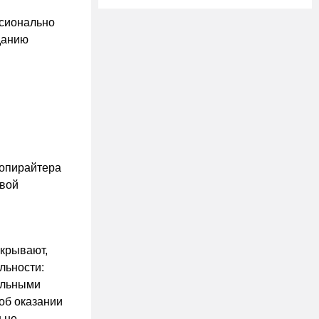
ссионально
аданию
 копирайтера
свой
скрывают,
льности:
альными
об оказании
н не