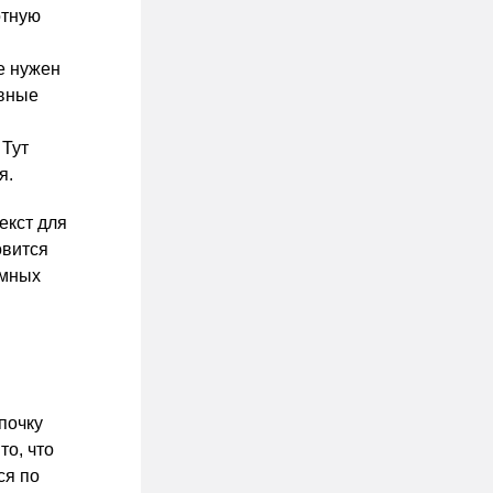
отную
е нужен
авные
 Тут
я.
екст для
овится
амных
почку
то, что
ся по