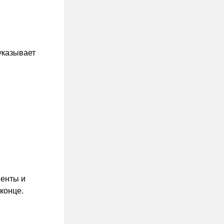
указывает
менты и
конце.