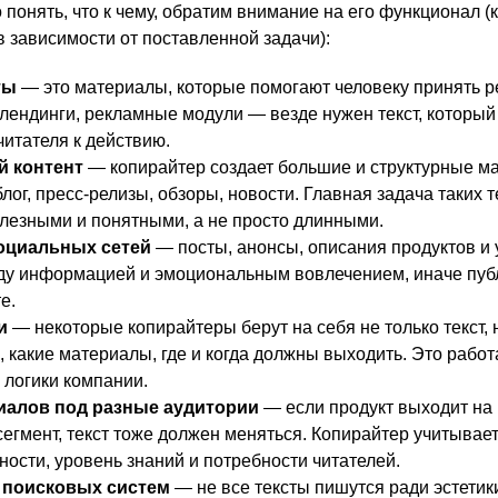
понять, что к чему, обратим внимание на его функционал (
в зависимости от поставленной задачи):
ты
— это материалы, которые помогают человеку принять 
 лендинги, рекламные модули — везде нужен текст, который
 читателя к действию.
 контент
— копирайтер создает большие и структурные м
 блог, пресс-релизы, обзоры, новости. Главная задача таких т
олезными и понятными, а не просто длинными.
оциальных сетей
— посты, анонсы, описания продуктов и у
ду информацией и эмоциональным вовлечением, иначе пуб
е.
и
— некоторые копирайтеры берут на себя не только текст, 
, какие материалы, где и когда должны выходить. Это работ
логики компании.
иалов под разные аудитории
— если продукт выходит на
сегмент, текст тоже должен меняться. Копирайтер учитывае
ности, уровень знаний и потребности читателей.
 поисковых систем
— не все тексты пишутся ради эстетик