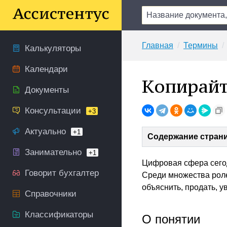
Главная
Термины
Калькуляторы
Календари
Копирай
Документы
Консультации
+3
Актуально
+1
Содержание стран
Занимательно
+1
Цифровая сфера сего
Говорит бухгалтер
Среди множества ро
объяснить, продать, у
Справочники
Классификаторы
О понятии