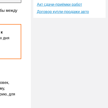
Акт сдачи-приёмки работ
тобы между
Договор купли-продажи авто
 к
х дня
овек,
му,
орию, для