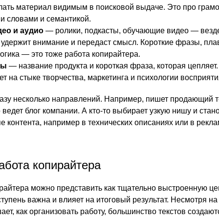
елать материал видимым в поисковой выдаче. Это про грам
и словами и семантикой.
ео и аудио
— ролики, подкасты, обучающие видео — везд
 удержит внимание и передаст смысл. Короткие фразы, пл
логика — это тоже работа копирайтера.
ны
— название продукта и короткая фраза, которая цепляет.
т на стыке творчества, маркетинга и психологии восприяти
разу несколько направлений. Например, пишет продающий т
ведет блог компании. А кто-то выбирает узкую нишу и стан
пе контента, например в технических описаниях или в рекл
работа копирайтера
райтера можно представить как тщательно выстроенную це
ступень важна и влияет на итоговый результат. Несмотря на 
ет, как организовать работу, большинство текстов создают