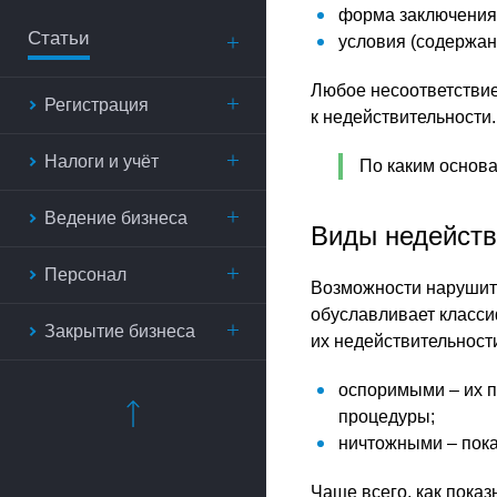
форма заключения 
Статьи
условия (содержан
Любое несоответствие
Регистрация
к недействительности.
Налоги и учёт
По каким основ
Ведение бизнеса
Виды недейств
Персонал
Возможности нарушить
обуславливает класси
Закрытие бизнеса
их недействительности
оспоримыми – их п
процедуры;
ничтожными – пока
Чаще всего, как пока