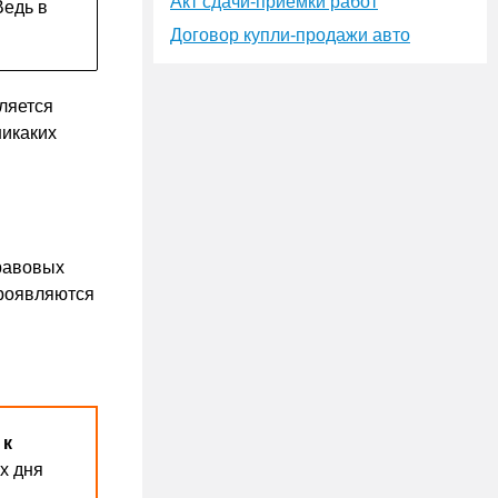
Акт сдачи-приёмки работ
Ведь в
Договор купли-продажи авто
ляется
никаких
правовых
проявляются
 к
х дня