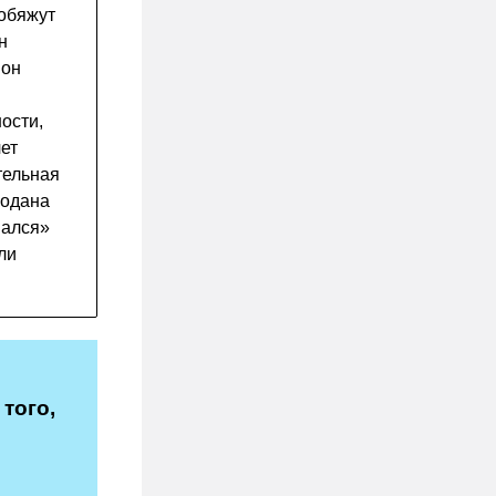
 обяжут
н
 он
ости,
чет
тельная
родана
вался»
ли
того,