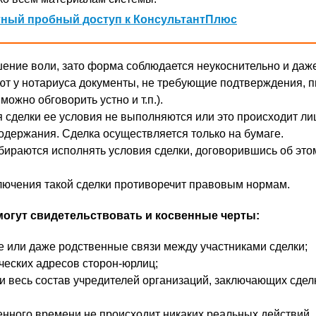
ный пробный доступ к КонсультантПлюс
ение воли, зато форма соблюдается неукоснительно и даж
ют у нотариуса документы, не требующие подтверждения, 
можно обговорить устно и т.п.).
сделки ее условия не выполняются или это происходит ли
одержания. Сделка осуществляется только на бумаге.
бираются исполнять условия сделки, договорившись об это
лючения такой сделки противоречит правовым нормам.
могут свидетельствовать и косвенные черты:
е или даже родственные связи между участниками сделки;
еских адресов сторон-юрлиц;
и весь состав учредителей организаций, заключающих сделк
енного времени не происходит никаких реальных действий,