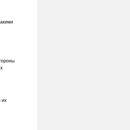
какими
стороны
ах
 их