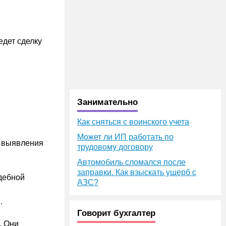
едет сделку
Занимательно
Как сняться с воинского учета
Может ли ИП работать по
а выявления
трудовому договору
Автомобиль сломался после
заправки. Как взыскать ущерб с
дебной
АЗС?
.
Говорит бухгалтер
. Они