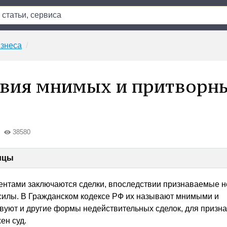
знеса
вия мнимых и притворн
38580
ицы
ентами заключаются сделки, впоследствии признаваемые н
илы. В Гражданском кодексе РФ их называют мнимыми и
уют и другие формы недействительных сделок, для призн
ен суд.