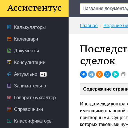
Главная
Ведение би
Калькуляторы
Календари
Последст
Документы
сделок
Консультации
Актуально
+1
Занимательно
Содержание стран
Говорит бухгалтер
Иногда между контраг
Справочники
имеющими правовой с
притворными. Существ
Классификаторы
которых таковыми нуж