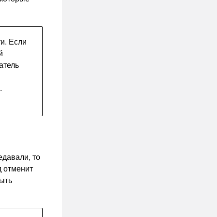
и. Если
й
атель
.
едавали, то
д отменит
быть