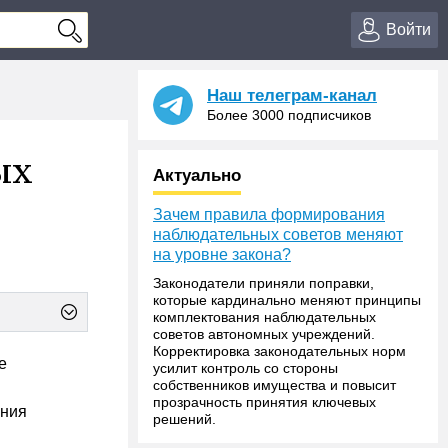
Войти
Наш телеграм-канал
Более 3000 подписчиков
ых
Актуально
Зачем правила формирования
наблюдательных советов меняют
на уровне закона?
Законодатели приняли поправки,
которые кардинально меняют принципы
комплектования наблюдательных
советов автономных учреждений.
Корректировка законодательных норм
е
усилит контроль со стороны
собственников имущества и повысит
прозрачность принятия ключевых
ания
решений.