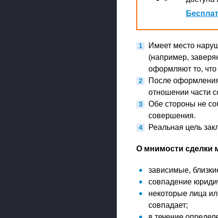
Бесплат
Имеет место наруш
(например, заверя
оформляют то, что 
После оформления 
отношении части с
Обе стороны не со
совершения.
Реальная цель зак
О мнимости сделки 
зависимые, близки
совпадение юридич
некоторые лица ил
совпадает;
в течение определ