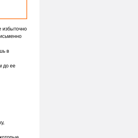
е избыточно
письменно
шь в
м до ее
у,
 которые