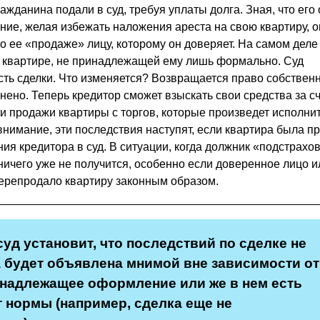
ражданина подали в суд, требуя уплаты долга. Зная, что его
ние, желая избежать наложения ареста на свою квартиру, о
по ее «продаже» лицу, которому он доверяет. На самом деле
 квартире, не принадлежащей ему лишь формально. Суд
ть сделки. Что изменяется? Возвращается право собственн
нено. Теперь кредитор сможет взыскать свои средства за с
и продажи квартиры с торгов, которые произведет исполни
внимание, эти последствия наступят, если квартира была п
ия кредитора в суд. В ситуации, когда должник «подстрахо
 ничего уже не получится, особенно если доверенное лицо и
ерепродало квартиру законным образом.
уд установит, что последствий по сделке не
а будет объявлена мнимой вне зависимости от 
надлежащее оформление или же в нем есть
т нормы (например, сделка еще не