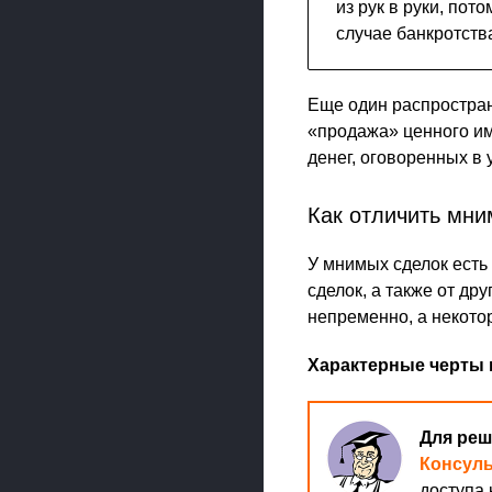
из рук в руки, пот
случае банкротств
Еще один распростра
«продажа» ценного им
денег, оговоренных в 
Как отличить мни
У мнимых сделок есть
сделок, а также от д
непременно, а некотор
Характерные черты 
Для реш
Консул
доступа 