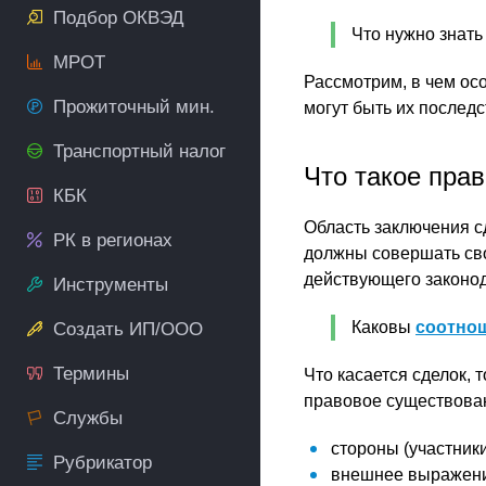
Подбор ОКВЭД
Что нужно знать
МРОТ
Рассмотрим, в чем ос
Прожиточный мин.
могут быть их последс
Транспортный налог
Что такое пра
КБК
Область заключения сд
РК в регионах
должны совершать сво
действующего законод
Инструменты
Каковы
соотнош
Создать ИП/ООО
Термины
Что касается сделок, 
правовое существова
Службы
стороны (участники
Рубрикатор
внешнее выражение