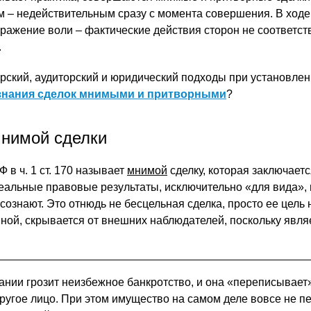
м – недействительным сразу с момента совершения. В ходе
ражение воли – фактические действия сторон не соответст
.
рский, аудиторский и юридический подходы при установле
знания сделок мнимыми и притворными
?
нимой сделки
 в ч. 1 ст. 170 называет
мнимой
сделку, которая заключаетс
еальные правовые результаты, исключительно «для вида»,
сознают. Это отнюдь не бесцельная сделка, просто ее цель 
нной, скрывается от внешних наблюдателей, поскольку явля
ании грозит неизбежное банкротство, и она «переписывает»
другое лицо. При этом имущество на самом деле вовсе не п