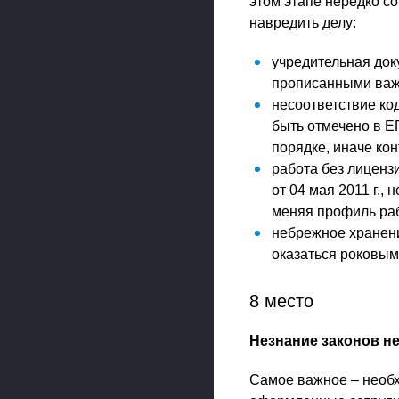
этом этапе нередко с
навредить делу:
учредительная док
прописанными важ
несоответствие ко
быть отмечено в Е
порядке, иначе ко
работа без лицензи
от 04 мая 2011 г.,
меняя профиль раб
небрежное хранени
оказаться роковым
8 место
Незнание законов н
Самое важное – необ