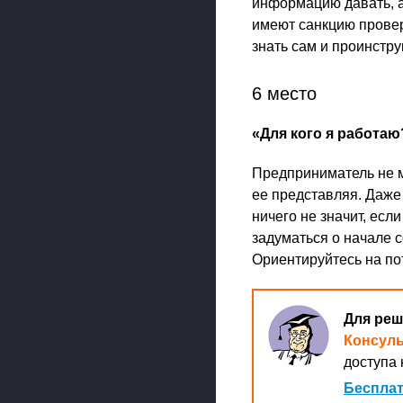
информацию давать, а
имеют санкцию провер
знать сам и проинстр
6 место
«Для кого я работаю
Предприниматель не м
ее представляя. Даже 
ничего не значит, если
задуматься о начале с
Ориентируйтесь на по
Для реш
Консул
доступа 
Бесплат