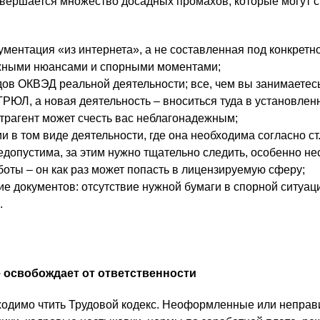
овершается множество досадных промахов, которые могут 
ументация «из интернета», а не составленная под конкретно
ными нюансами и спорными моментами;
дов ОКВЭД реальной деятельности; все, чем вы занимаетес
ГРЮЛ, а новая деятельность – вноситься туда в установлен
нтрагент может счесть вас неблагонадежным;
и в том виде деятельности, где она необходима согласно с
 недопустима, за этим нужно тщательно следить, особенно не
оты – он как раз может попасть в лицензируемую сферу;
е документов: отсутствие нужной бумаги в спорной ситуац
.
е освобождает от ответственности
ходимо чтить Трудовой кодекс. Неоформленные или неправ