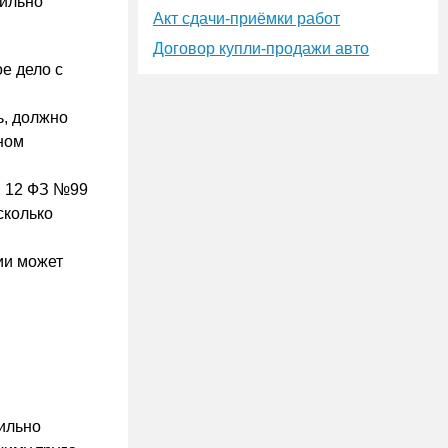
сильно
Акт сдачи-приёмки работ
Договор купли-продажи авто
е дело с
ь, должно
ном
т. 12 ФЗ №99
сколько
ии может
ильно