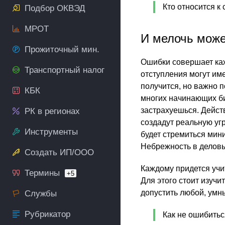
Кто относится к
Подбор ОКВЭД
МРОТ
И мелочь може
Прожиточный мин.
Ошибки совершает ка
Транспортный налог
отступления могут име
получится, но важно 
КБК
многих начинающих биз
застрахуешься. Дейст
РК в регионах
создадут реальную уг
Инструменты
будет стремиться мини
Небрежность в деловы
Создать ИП/ООО
Каждому придется учит
Термины
+5
Для этого стоит изучи
допустить любой, умн
Службы
Рубрикатор
Как не ошибить