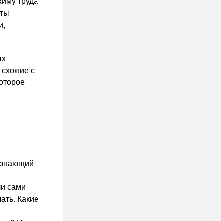
жиму труда
аты
и,
ых
 схожие с
которое
е знающий
ли сами
ать. Какие