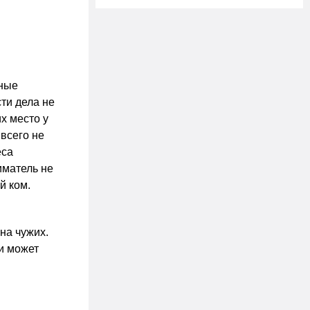
ьные
ти дела не
х место у
всего не
еса
иматель не
й ком.
на чужих.
и может