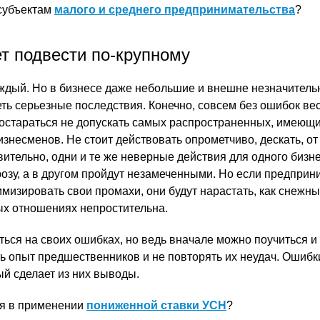
 субъектам
малого и среднего предпринимательства
?
т подвести по-крупному
ждый. Но в бизнесе даже небольшие и внешне незначител
ть серьезные последствия. Конечно, совсем без ошибок вес
постараться не допускать самых распространенных, имеющи
несменов. Не стоит действовать опрометчиво, дескать, от 
вительно, одни и те же неверные действия для одного бизн
розу, а в другом пройдут незамеченными. Но если предприн
мизировать свои промахи, они будут нарастать, как снежны
х отношениях непростительна.
ься на своих ошибках, но ведь вначале можно поучиться и 
ть опыт предшественников и не повторять их неудач. Ошибк
ый сделает из них выводы.
ся в применении
пониженной ставки УСН
?