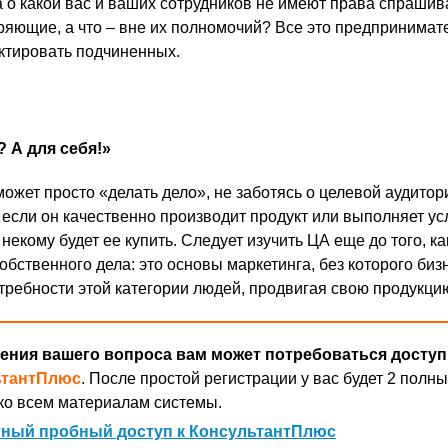
 о какой вас и ваших сотрудников не имеют права спрашив
яющие, а что – вне их полномочий? Все это предпринимат
уктировать подчиненных.
? А для себя!»
ожет просто «делать дело», не заботясь о целевой аудитор
если он качественно производит продукт или выполняет усл
 некому будет ее купить. Следует изучить ЦА еще до того, ка
обственного дела: это основы маркетинга, без которого биз
требности этой категории людей, продвигая свою продукци
ения вашего вопроса вам может потребоваться доступ
ьтантПлюс
. После простой регистрации у вас будет 2 полны
ко всем материалам системы.
ный пробный доступ к КонсультантПлюс