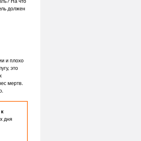
ать? На что
ель должен
ии и плохо
угу, это
к
нес мертв.
ю.
 к
х дня