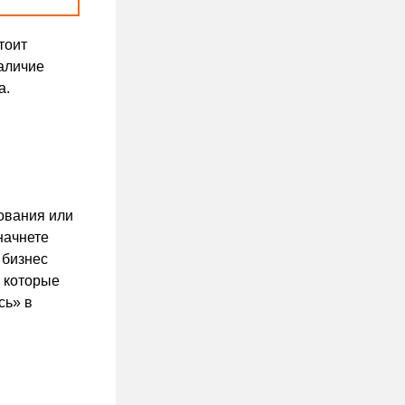
тоит
аличие
а.
ования или
начнете
 бизнес
а которые
сь» в