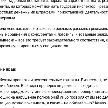
ки, кадровые нестыковки, нормы по заработной плате, ре
менты, на которых может поймать трудовой инспектор, чрев
остями: денежными штрафами, приостановкой деятельност
верками.
ли «спотыкаются» о законы о рекламе: рассылка рекламн
ные сравнения с конкурентами, логотипы и товарные знаки,
ывески – все это требует законодательного соответствия, 
проконсультироваться у специалистов.
не прав!
бежны проверки и нежелательные контакты. Бизнесмен, н
ски обречен. Все виды проверок не должны выходить из
к, но нередко испуганные и неискушенные предпринимате
щих на нарушение полномочий либо позволяют им это дел
ацию можно показывать, а какие – не обязательно? Какую