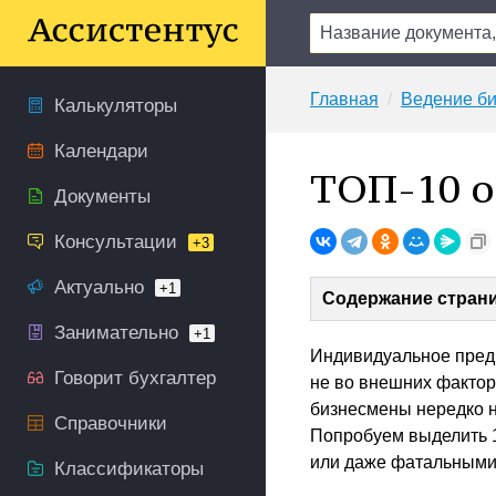
Главная
Ведение би
Калькуляторы
Календари
ТОП-10 о
Документы
Консультации
+3
Актуально
+1
Содержание стран
Занимательно
+1
Индивидуальное предп
Говорит бухгалтер
не во внешних фактор
бизнесмены нередко н
Справочники
Попробуем выделить 1
или даже фатальными 
Классификаторы