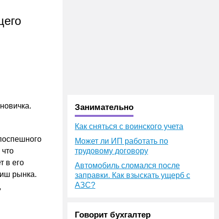
щего
новичка.
Занимательно
Как сняться с воинского учета
 поспешного
Может ли ИП работать по
 что
трудовому договору
т в его
Автомобиль сломался после
ниш рынка.
заправки. Как взыскать ущерб с
АЗС?
д
Говорит бухгалтер