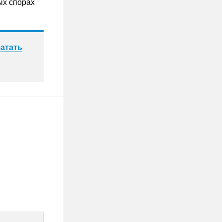
ых спорах
атать