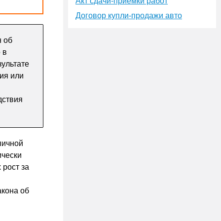
Акт сдачи-приёмки работ
Договор купли-продажи авто
н об
 в
зультате
вия или
дствия
пичной
ически
 рост за
акона об