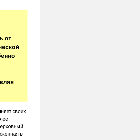
ь от
ческой
бенно
авляя
лняет своих
олее
Верховный
ложенная в