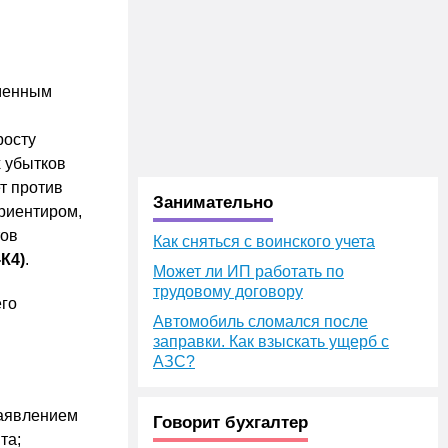
еменным
росту
х убытков
т против
Занимательно
риентиром,
тов
Как сняться с воинского учета
К4)
.
Может ли ИП работать по
трудовому договору
его
Автомобиль сломался после
заправки. Как взыскать ущерб с
АЗС?
заявлением
Говорит бухгалтер
та;