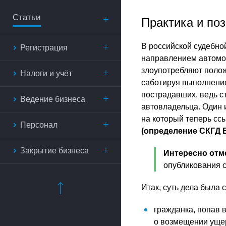
Статьи
Практика и по
В российской судебно
Регистрация
направлением автомо
злоупотребляют полож
Налоги и учёт
саботируя выполнение
пострадавших, ведь ст
Ведение бизнеса
автовладельца. Один 
на который теперь сс
Персонал
(определение СКГД В
Закрытие бизнеса
Интересно отм
опубликования с
Итак, суть дела была
гражданка, попав 
о возмещении ущер