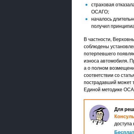
страховая отказала
ОСАГО;
началось длительн
получил принципиа
В частности, Верховн
соблюдены установлен
потерпевшего появляе
износа автомобиля. П
а о полном возмещени
соответствии со стать
пострадавший может т
Единой методике ОСАГ
Для реш
Консул
доступа 
Бесплат