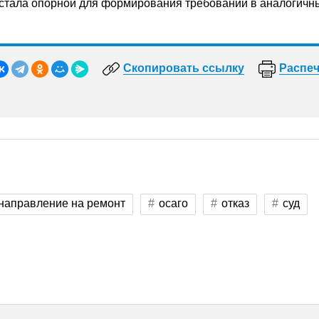
 стала опорной для формирования требований в аналогичн
Скопировать ссылку
Распеч
направление на ремонт
осаго
отказ
суд