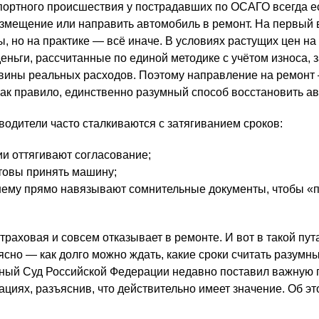
ортного происшествия у пострадавших по ОСАГО всегда е
змещение или направить автомобиль в ремонт. На первый 
 но на практике — всё иначе. В условиях растущих цен на 
еньги, рассчитанные по единой методике с учётом износа, 
вины реальных расходов. Поэтому направление на ремонт
как правило, единственно разумный способ восстановить а
водители часто сталкиваются с затягиванием сроков:
и оттягивают согласование;
товы принять машину;
шему прямо навязывают сомнительные документы, чтобы «п
страховая и совсем отказывает в ремонте. И вот в такой пу
сно — как долго можно ждать, какие сроки считать разумны
вный Суд Российской Федерации недавно поставил важную
ациях, разъяснив, что действительно имеет значение. Об э