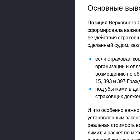
Основные выв
Позиция Верховного С
сформировала важное 
бездействия страховщ
сделанный судом, зак
если страховая ко
организации и опл
возмещению по общ
15, 393 и 397 Граж
под убытками в да
страховщик должен
И что особенно важно
установленным законо
реальная стоимость в
лимит, и расчет по м