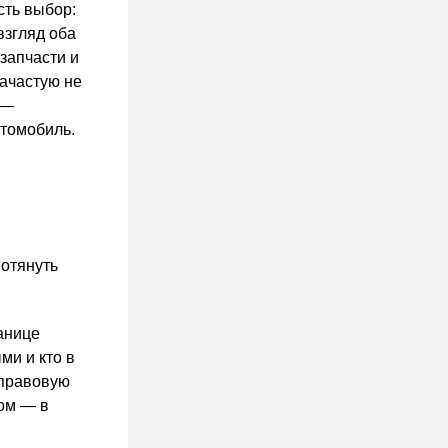
сть выбор:
взгляд оба
запчасти и
зачастую не
 —
втомобиль.
отянуть
танице
ми и кто в
 правовую
том — в