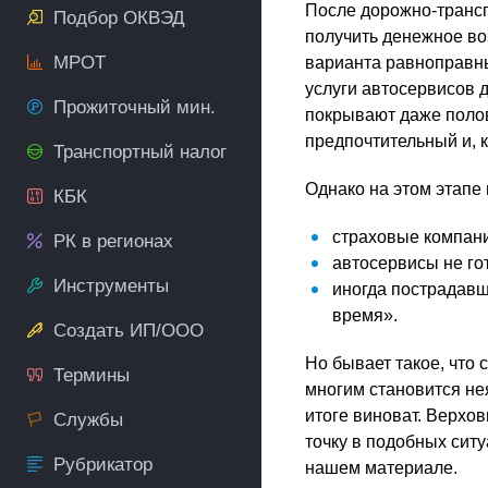
После дорожно-трансп
Подбор ОКВЭД
получить денежное во
МРОТ
варианта равноправны,
услуги автосервисов д
Прожиточный мин.
покрывают даже поло
предпочтительный и, 
Транспортный налог
Однако на этом этапе 
КБК
страховые компани
РК в регионах
автосервисы не го
Инструменты
иногда пострадав
время».
Создать ИП/ООО
Но бывает такое, что 
Термины
многим становится нея
итоге виноват. Верхо
Службы
точку в подобных ситу
Рубрикатор
нашем материале.