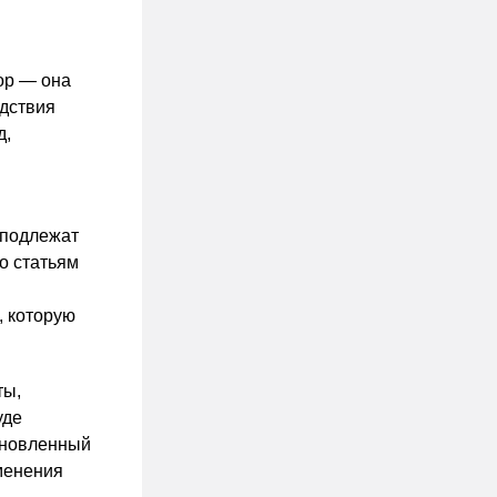
ор — она
едствия
д,
 подлежат
о статьям
, которую
ты,
уде
ановленный
зменения