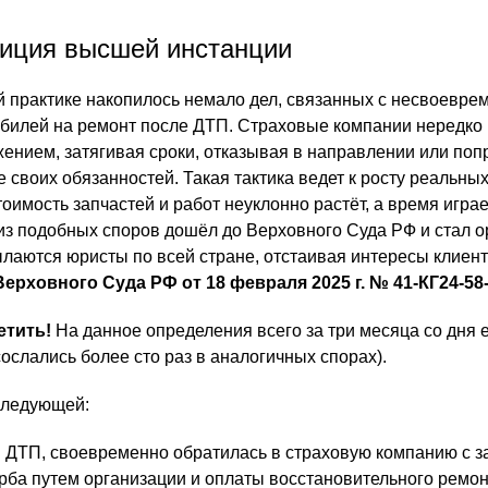
зиция высшей инстанции
й практике накопилось немало дел, связанных с несвоевр
билей на ремонт после ДТП. Страховые компании нередко
ением, затягивая сроки, отказывая в направлении или поп
 своих обязанностей. Такая тактика ведет к росту реальны
оимость запчастей и работ неуклонно растёт, а время играе
из подобных споров дошёл до Верховного Суда РФ и стал о
ылаются юристы по всей стране, отстаивая интересы клиен
ерховного Суда РФ от 18 февраля 2025 г. № 41-КГ24-58-
етить!
На данное определения всего за три месяца со дня 
ослались более сто раз в аналогичных спорах).
 следующей:
в ДТП, своевременно обратилась в страховую компанию с 
ба путем организации и оплаты восстановительного ремон