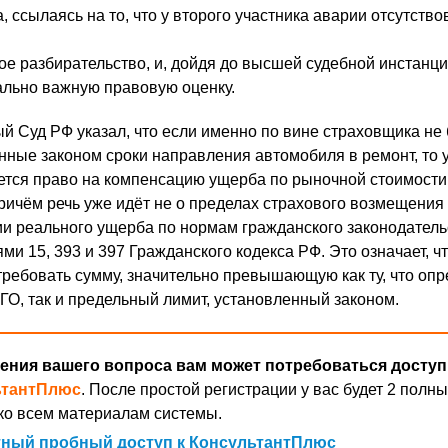
, ссылаясь на то, что у второго участника аварии отсутств
ое разбирательство, и, дойдя до высшей судебной инстанци
льно важную правовую оценку.
ый Суд РФ указал, что если именно по вине страховщика не
ные законом сроки направления автомобиля в ремонт, то 
тся право на компенсацию ущерба по рыночной стоимости,
ричём речь уже идёт не о пределах страхового возмещения
и реального ущерба по нормам гражданского законодатель
ями 15, 393 и 397 Гражданского кодекса РФ. Это означает, ч
ребовать сумму, значительно превышающую как ту, что опр
О, так и предельный лимит, установленный законом.
ения вашего вопроса вам может потребоваться доступ
ьтантПлюс
. После простой регистрации у вас будет 2 полны
ко всем материалам системы.
ный пробный доступ к КонсультантПлюс