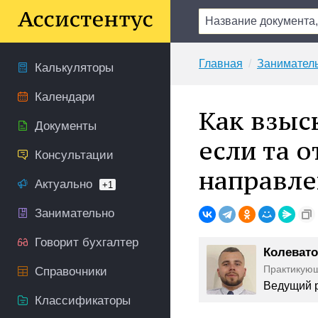
Главная
Занимател
Калькуляторы
Календари
Как взыс
Документы
если та о
Консультации
направле
Актуально
+1
Занимательно
Говорит бухгалтер
Колевато
Практикую
Справочники
Ведущий р
Классификаторы