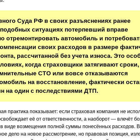
ы.
ного Суда РФ в своих разъяснениях ранее
 подобных ситуациях потерпевший вправе
о отремонтировать автомобиль и потребоват
омпенсации своих расходов в размере факти
онта, рассчитанной без учета износа. Это осо
словиях, когда страховщики затягивают сроки,
омнительные СТО или вовсе отказываются
омобиль на восстановление, фактически ост
н на один с последствиями ДТП.
ная практика показывает: если страховая компания не испо
освобождает её от ответственности, а наоборот — влечёт б
 в виде возмещения полной суммы понесённых расходов. 
ное дело на новое рассмотрение, но правовая позиция, из