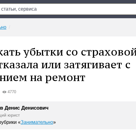
ьно
кать убытки со страховой
тказала или затягивает с
нием на ремонт
4770
в Денис Денисович
щий юрист
убрики «
Занимательно
»