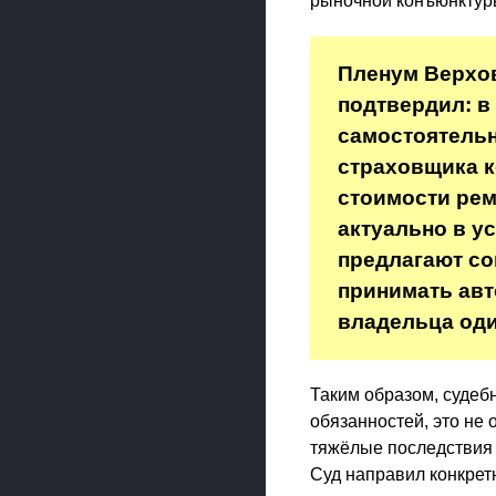
рыночной конъюнктур
Пленум Верхов
подтвердил: в
самостоятельн
страховщика к
стоимости рем
актуально в у
предлагают с
принимать авт
владельца оди
Таким образом, судеб
обязанностей, это не 
тяжёлые последствия
Суд направил конкрет