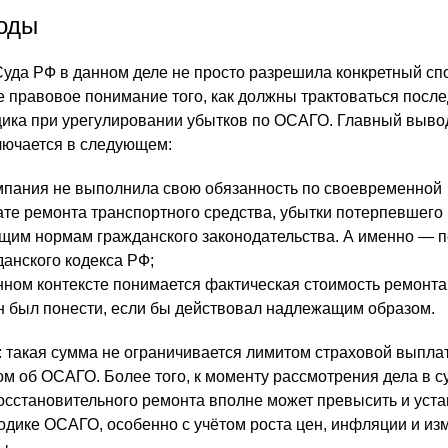
оды
уда РФ в данном деле не просто разрешила конкретный сп
правовое понимание того, как должны трактоваться посл
ика при урегулировании убытков по ОСАГО. Главный выво
лючается в следующем:
мпания не выполнила свою обязанность по своевременной
ате ремонта транспортного средства, убытки потерпевшего
им нормам гражданского законодательства. А именно — п
данского кодекса РФ;
нном контексте понимается фактическая стоимость ремонта
 был понести, если бы действовал надлежащим образом.
: такая сумма не ограничивается лимитом страховой выпла
м об ОСАГО. Более того, к моменту рассмотрения дела в с
осстановительного ремонта вполне может превысить и уст
етодике ОСАГО, особенно с учётом роста цен, инфляции и и