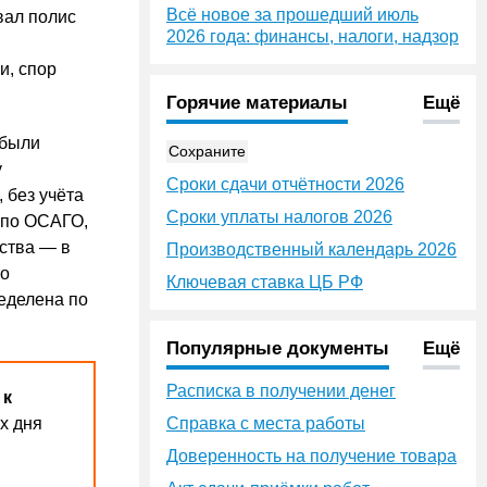
Всё новое за прошедший июль
овал полис
2026 года: финансы, налоги, надзор
и, спор
Горячие материалы
Ещё
 были
Сохраните
у
Сроки сдачи отчётности 2026
 без учёта
Сроки уплаты налогов 2026
 по ОСАГО,
ства — в
Производственный календарь 2026
то
Ключевая ставка ЦБ РФ
еделена по
Популярные документы
Ещё
Расписка в получении денег
 к
х дня
Справка с места работы
Доверенность на получение товара