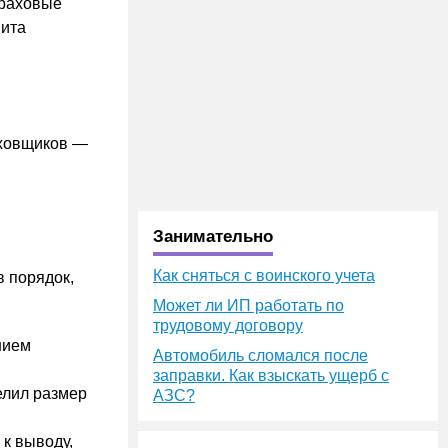
траховые
мита
аховщиков —
Занимательно
Как сняться с воинского учета
 порядок,
Может ли ИП работать по
трудовому договору
нием
Автомобиль сломался после
заправки. Как взыскать ущерб с
елил размер
АЗС?
 к выводу,