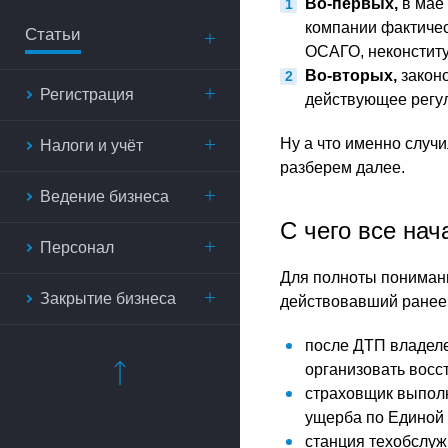
Во-первых,
в мае 
компании фактичес
Статьи
ОСАГО, неконстит
Во-вторых,
законо
Регистрация
действующее регу
Ну а что именно случ
Налоги и учёт
разберем далее.
Ведение бизнеса
С чего все нач
Персонал
Для полноты понимани
Закрытие бизнеса
действовавший ранее. 
после ДТП владеле
организовать восс
страховщик выполн
ущерба по Единой 
станция техобслуж