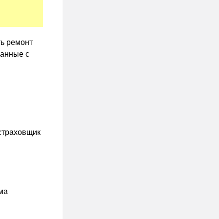
ть ремонт
занные с
 страховщик
ма