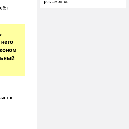
регламентов.
себя
ь
 него
аконом
льный
быстро