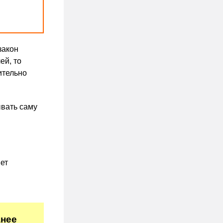
закон
ей, то
ительно
ывать саму
ет
анее