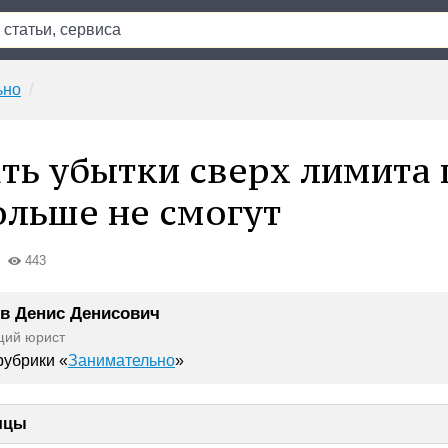
ьно
ть убытки сверх лимита 
льше не смогут
443
в Денис Денисович
щий юрист
убрики «
Занимательно
»
ицы