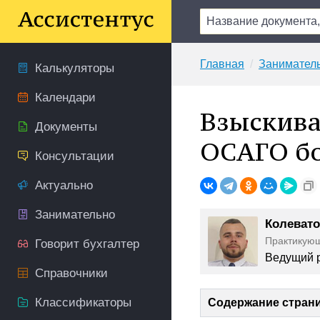
Главная
Занимател
Калькуляторы
Календари
Взыскива
Документы
ОСАГО бо
Консультации
Актуально
Занимательно
Колевато
Практикую
Говорит бухгалтер
Ведущий р
Справочники
Классификаторы
Содержание стран