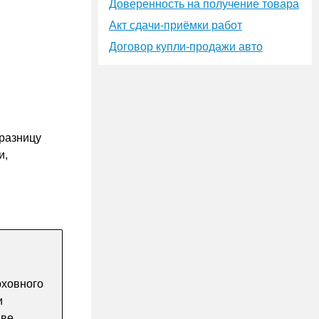
Доверенность на получение товара
Акт сдачи-приёмки работ
Договор купли-продажи авто
разницу
и,
ховного
и
аве