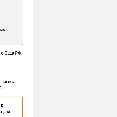
вым
го Суда РФ.
 лимита,
РФ.
 к
х дня