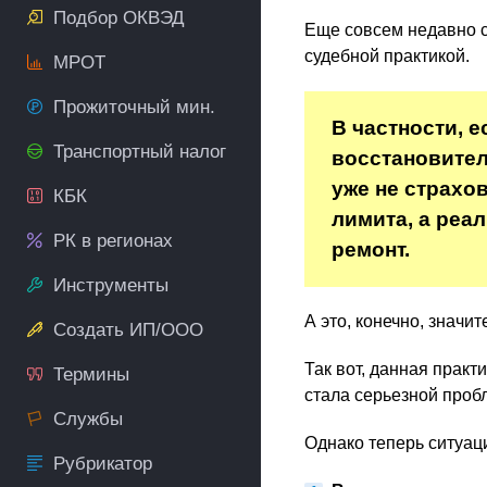
Подбор ОКВЭД
Еще совсем недавно с
судебной практикой.
МРОТ
Прожиточный мин.
В частности, 
Транспортный налог
восстановител
уже не страхо
КБК
лимита, а реа
РК в регионах
ремонт.
Инструменты
А это, конечно, знач
Создать ИП/ООО
Так вот, данная прак
Термины
стала серьезной проб
Службы
Однако теперь ситуац
Рубрикатор