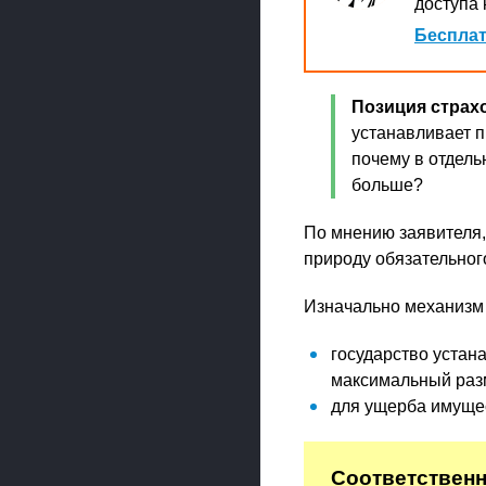
доступа 
Бесплат
Позиция страх
устанавливает п
почему в отдель
больше?
По мнению заявителя,
природу обязательног
Изначально механизм 
государство устан
максимальный разм
для ущерба имущес
Соответственн