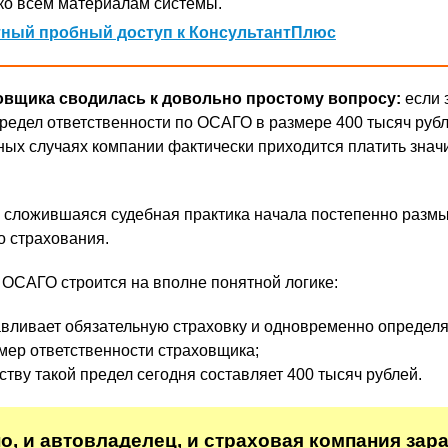
ко всем материалам системы.
ный пробный доступ к КонсультантПлюс
овщика сводилась к довольно простому вопросу:
если 
редел ответственности по ОСАГО в размере 400 тысяч рубл
ных случаях компании фактически приходится платить знач
 сложившаяся судебная практика начала постепенно разм
о страхования.
ОСАГО строится на вполне понятной логике:
авливает обязательную страховку и одновременно определя
ер ответственности страховщика;
тву такой предел сегодня составляет 400 тысяч рублей.
о, и автовладелец, и страховая компания зар