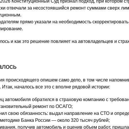
2026 Конституционный Суд признал подход, при котором с
ки отвечали за несостоявшийся ремонт суммами сверх ли
уционным.
дателям прямо указали на необходимость скорректировать
лирование.
илось и как это решение повлияет на автовладельцев и стр
алось
я происходящего опишем само дело, в том числе напомнив
Итак, началось все это с вполне рядовой истории:
ц автомобиля обратился в страховую компанию с требова
тановительный ремонт по ОСАГО;
ил свою обязанность: выдал направление на СТО и опред
методике Банка России — около 320 тысяч рублей;
ивания, получив автомобиль и оценив объем работ, пришла