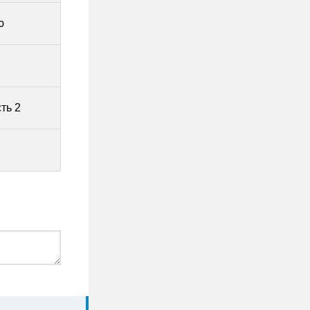
ю
ть 2