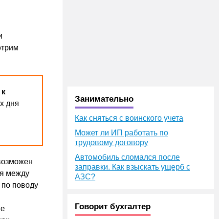
и
отрим
 к
Занимательно
х дня
Как сняться с воинского учета
Может ли ИП работать по
трудовому договору
Автомобиль сломался после
 возможен
заправки. Как взыскать ущерб с
ия между
АЗС?
 по поводу
Говорит бухгалтер
ие