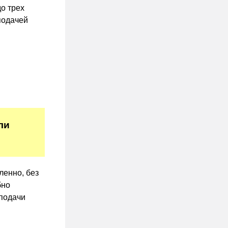
до трех
подачей
ли
ленно, без
бно
 подачи