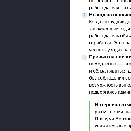
позволяет сторона
работодателя, так 
Выход на пенсию
Когда сотрудник д
заслуженный отдых
работодатель обяз
отработки. Это пр
человек уходит на
Призыв на военн
немедленно, — это
и обязан явиться 
без соблюдения ср
возможность выпол
подвергаясь админ
Интересно отм
разъяснения выс
Пленума Верховн
уважительные п