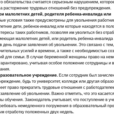
о обязательства считается серьезным нарушением, которое
на расторжение трудовых отношений без предупреждения.
и малолетних детей, родителя ребенка-инвалида или
ые условия также предусмотрены для увольнения работник
летние дети, ребенок-инвалид или которые находятся в пол
тересы таких работников, позволяя им уволиться без отраб
меющая малолетних детей, или родитель ребенка-инвалида
в день подачи заявления об увольнении. Это связано с тем,
ачительных усилий и времени, а также с необходимостью со
ий для семьи. В случае беременной женщины право на не
гарантировано, учитывая особое положение сотрудницы и
ания.
бразовательное учреждение.
Если сотрудник был зачисле
чреждение, будь то университет, колледж или другая образ
меет право прекратить трудовые отношения с работодателем
 заявление об увольнении. Важно отметить, что это касается
мы обучения. Законодатель учитывает, что поступление в у
ребовать немедленного погружения в образовательный про
м отработку положенных двух недель.