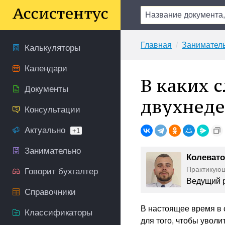
Главная
Занимател
Калькуляторы
Календари
В каких 
Документы
двухнеде
Консультации
Актуально
+1
Занимательно
Колевато
Практикую
Говорит бухгалтер
Ведущий р
Справочники
В настоящее время в 
Классификаторы
для того, чтобы уволи