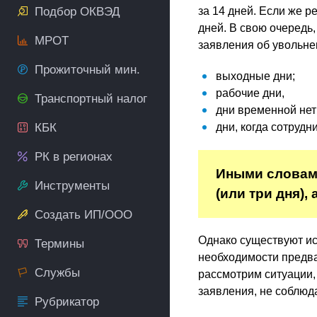
Подбор ОКВЭД
за 14 дней. Если же р
дней. В свою очередь
МРОТ
заявления об увольне
Прожиточный мин.
выходные дни;
рабочие дни,
Транспортный налог
дни временной нет
КБК
дни, когда сотруд
РК в регионах
Иными словами
Инструменты
(или три дня),
Создать ИП/ООО
Однако существуют ис
Термины
необходимости предва
Службы
рассмотрим ситуации,
заявления, не соблюд
Рубрикатор