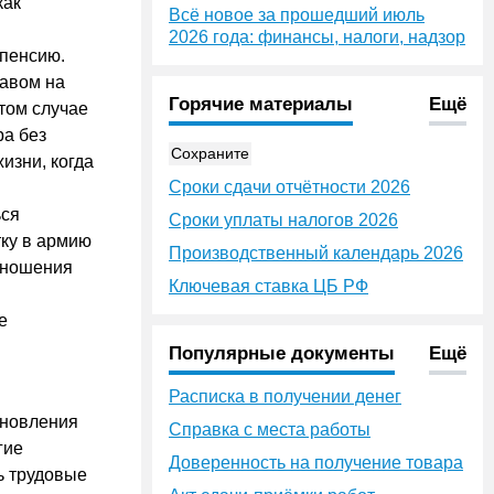
как
Всё новое за прошедший июль
2026 года: финансы, налоги, надзор
пенсию.
равом на
Горячие материалы
Ещё
этом случае
ра без
Сохраните
изни, когда
Сроки сдачи отчётности 2026
ься
Сроки уплаты налогов 2026
тку в армию
Производственный календарь 2026
отношения
Ключевая ставка ЦБ РФ
е
Популярные документы
Ещё
Расписка в получении денег
ановления
Справка с места работы
гие
Доверенность на получение товара
ь трудовые