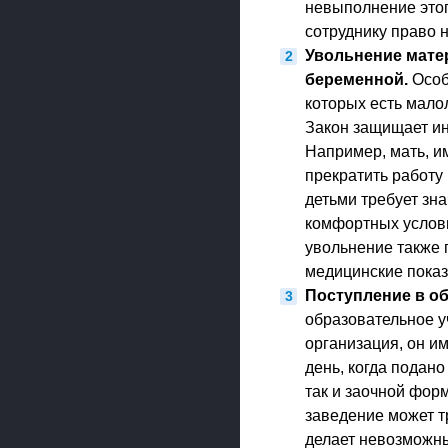
невыполнение этог
сотруднику право 
Увольнение матер
беременной.
Особ
которых есть мало
Закон защищает ин
Например, мать, и
прекратить работу 
детьми требует зн
комфортных услов
увольнение также 
медицинские показ
Поступление в о
образовательное у
организация, он и
день, когда подано
так и заочной фор
заведение может т
делает невозможны