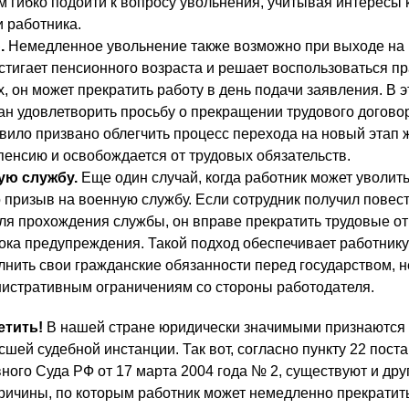
м гибко подойти к вопросу увольнения, учитывая интересы 
и работника.
.
Немедленное увольнение также возможно при выходе на 
остигает пенсионного возраста и решает воспользоваться п
, он может прекратить работу в день подачи заявления. В 
ан удовлетворить просьбу о прекращении трудового догово
авило призвано облегчить процесс перехода на новый этап ж
 пенсию и освобождается от трудовых обязательств.
ую службу.
Еще один случай, когда работник может уволит
 призыв на военную службу. Если сотрудник получил повес
для прохождения службы, он вправе прекратить трудовые 
ока предупреждения. Такой подход обеспечивает работнику
нить свои гражданские обязанности перед государством, н
истративным ограничениям со стороны работодателя.
етить!
В нашей стране юридически значимыми признаются
шей судебной инстанции. Так вот, согласно пункту 22 пост
ого Суда РФ от 17 марта 2004 года № 2, существуют и дру
ричины, по которым работник может немедленно прекратит