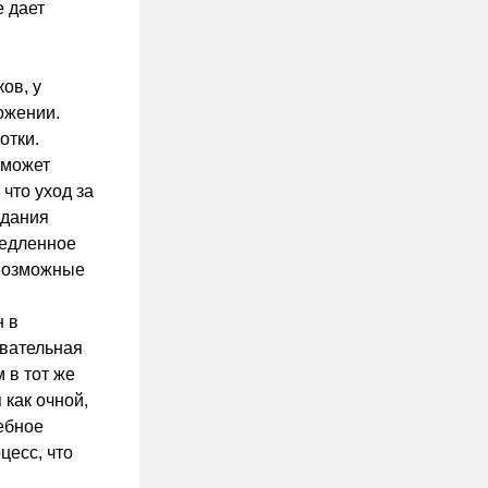
 дает
ов, у
ожении.
отки.
 может
 что уход за
здания
медленное
 возможные
н в
овательная
 в тот же
 как очной,
чебное
цесс, что