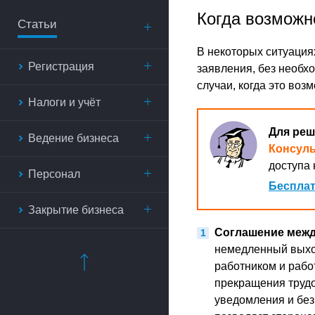
Когда возможн
Статьи
В некоторых ситуациях
Регистрация
заявления, без необх
случаи, когда это воз
Налоги и учёт
Для реш
Ведение бизнеса
Консул
доступа 
Персонал
Бесплат
Закрытие бизнеса
Соглашение межд
немедленный выхо
работником и рабо
прекращения трудо
уведомления и без