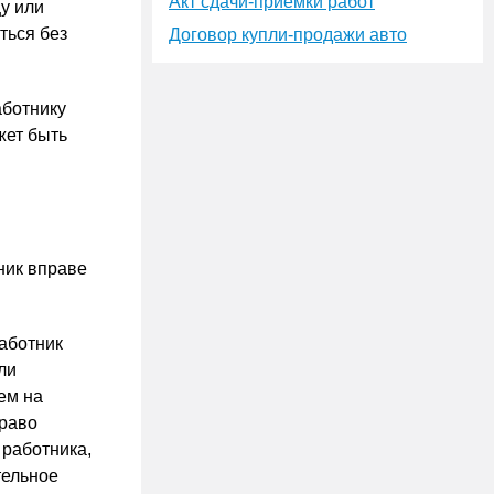
Акт сдачи-приёмки работ
у или
ться без
Договор купли-продажи авто
аботнику
жет быть
ник вправе
работник
ли
ем на
право
 работника,
тельное