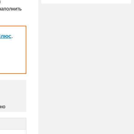
й
заполнить
Плюс
.
сно