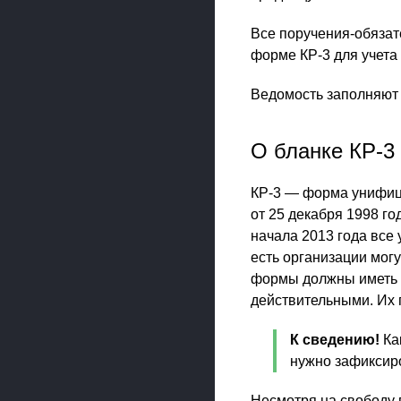
Все поручения-обязат
форме КР-3 для учета 
Ведомость заполняют 
О бланке КР-3
КР-3 — форма унифиц
от 25 декабря 1998 го
начала 2013 года вс
есть организации мог
формы должны иметь о
действительными. Их п
К сведению!
Ка
нужно зафиксиро
Несмотря на свободу 