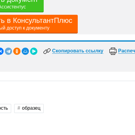
Ассистентус
ть в КонсультантПлюс
й доступ к документу
Скопировать ссылку
Распеч
сть
образец