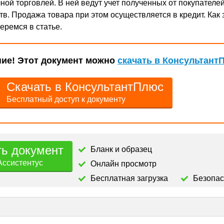
ой торговлей. В ней ведут учет полученных от покупателе
в. Продажа товара при этом осуществляется в кредит. Как 
еремся в статье.
ие! Этот документ можно
скачать в Консультант
Скачать в КонсультантПлюс
Бесплатный доступ к документу
ть документ
Бланк и образец
Ассистентус
Онлайн просмотр
Бесплатная загрузка
Безопа