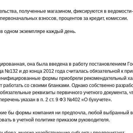
ельства, полученные магазином, фиксируются в ведомости
первоначальных взносов, процентов за кредит, комиссии.
в одном экземпляре каждый день.
ированная, она была введена в работу постановлением Го
да №132 и до конца 2012 года считалась обязательной к пр
е унифицированные формы приобрели рекомендательный хар
ут работать со своими бланками. Однако собственно разра
бязательные реквизиты первичного учетного документа, ч
еречень указан в п. 2 ст. 9 ФЗ №402 «О бухучете».
кие бы формы компания ни предпочла, любой выбранный 
вать в учетной политике приказом руководителя.
выбора, многие хозяйствующие субъекты предпочитают