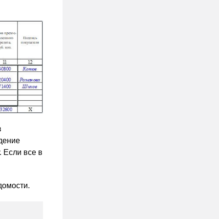
в
дение
 Если все в
домости.