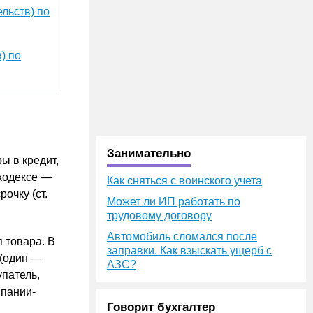
льств) по
) по
Занимательно
ы в кредит,
 кодексе —
Как сняться с воинского учета
очку (ст.
Может ли ИП работать по
трудовому договору
Автомобиль сломался после
 товара. В
заправки. Как взыскать ущерб с
 (один —
АЗС?
упатель,
мпании-
Говорит бухгалтер