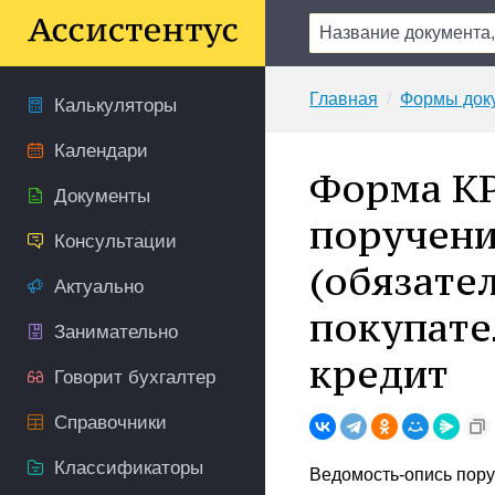
Главная
Формы док
Калькуляторы
Календари
Форма КР
Документы
поручени
Консультации
(обязате
Актуально
покупате
Занимательно
кредит
Говорит бухгалтер
Справочники
Классификаторы
Ведомость-опись пору