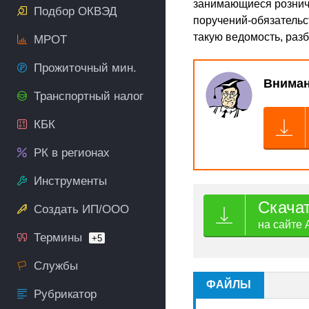
занимающиеся розничн
Подбор ОКВЭД
поручений-обязательст
такую ведомость, разб
МРОТ
Прожиточный мин.
Вниман
Транспортный налог
КБК
РК в регионах
Инструменты
Скача
Создать ИП/ООО
на сайте 
Термины
+5
Службы
ФАЙЛЫ
Рубрикатор