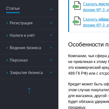
Скачать
пуст
Статьи
форме КР-3 .x
Скачать
обра
Регистрация
форме КР-3 .x
Налоги и учёт
Особенности п
Ведение бизнеса
Компании, чья сфера д
Персонал
не привлекая к этому
это коммерческий кред
Закрытие бизнеса
489 ГК РФ) или с отсро
Кредит может быть оф
этом случае покупате
для магазина, другой 
будет обязана удержи
продавцу.