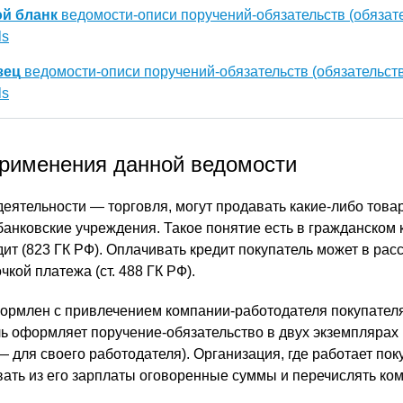
ой бланк
ведомости-описи поручений-обязательств (обязате
ls
зец
ведомости-описи поручений-обязательств (обязательств
ls
рименения данной ведомости
еятельности — торговля, могут продавать какие-либо товар
 банковские учреждения. Такое понятие есть в гражданском
ит (823 ГК РФ). Оплачивать кредит покупатель может в расср
чкой платежа (ст. 488 ГК РФ).
ормлен с привлечением компании-работодателя покупателя
ль оформляет поручение-обязательство в двух экземплярах
— для своего работодателя). Организация, где работает пок
вать из его зарплаты оговоренные суммы и перечислять ко