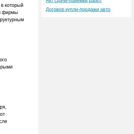
Акт сдачи-приёмки работ
 в который
Договор купли-продажи авто
ии фирмы
труктурным
ого
торыми
ря,
 от
сле