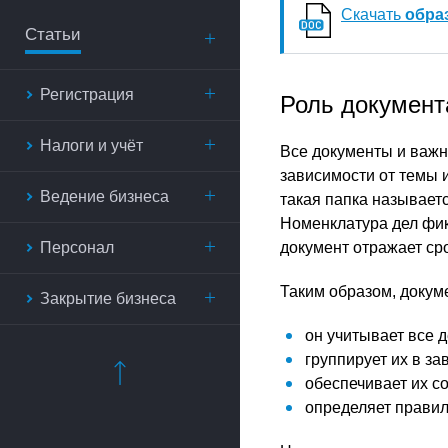
Скачать
обра
Статьи
Регистрация
Роль документ
Налоги и учёт
Все документы и важн
зависимости от темы 
Ведение бизнеса
такая папка называет
Номенклатура дел фик
Персонал
документ отражает сро
Таким образом, докум
Закрытие бизнеса
он учитывает все д
группирует их в з
обеспечивает их с
определяет правил