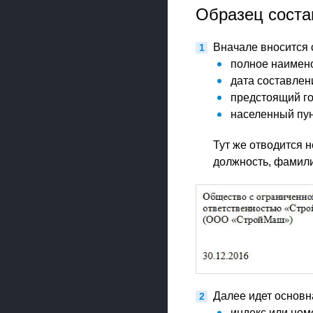
Образец соста
Вначале вносится
полное наимен
дата составлен
предстоящий го
населенный пун
Тут же отводится 
должность, фамили
Далее идет основн
индекс или ном