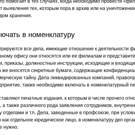
то помогает в тех случаях, когда необходимо провести «фи
т выявления тех, которым пора в архив или на уничтожении
дом хранения.
лючать в номенклатуру
трируются все дела, имеющие отношение к деятельности ф
ловному офису они относятся или ее филиалам и представит
и, приказы, должностные инструкции, исходящие и входящ
юда же вносятся секретные бумаги, содержащие конфиденци
ерческую тайну. Дела ликвидированных компаний, правоп
дприятие, также необходимо включать в номенклатурный пе
тавляют печатные издания, к которым в числе прочего отно
, а также различного рода заявления сотрудников, внутрен
 отделами и т.п. Дела, заведенные в профсоюзе, при услови
 как отдельное юридическое лицо, в номенклатуру дел орг
е нужно.