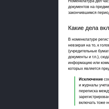
Номенклатура дел час
документов на предме
закончившимся перио
Какие дела вк
В номенклатуре регис
невзирая на то, к го
(учредительные бумаг
документы и т.п.), с
информацию или комм
которых является пре
Исключение
сос
и журналы учета
переписка между
зарегистрирован
включать тоже н