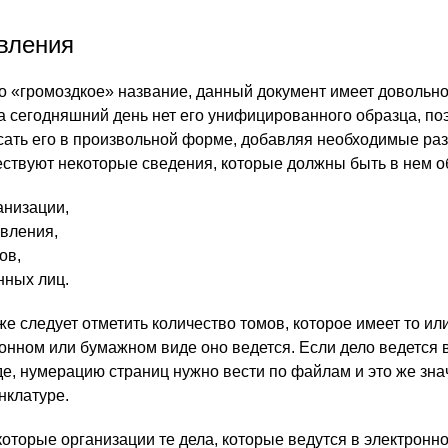
вления
о «громоздкое» название, данный документ имеет довольно
На сегодняшний день нет его унифицированного образца, по
сать его в произвольной форме, добавляя необходимые ра
ествуют некоторые сведения, которые должны быть в нем о
анизации,
авления,
ов,
нных лиц.
же следует отметить количество томов, которое имеет то или
ронном или бумажном виде оно ведется. Если дело ведется 
е, нумерацию страниц нужно вести по файлам и это же зн
нклатуре.
которые организации те дела, которые ведутся в электронн