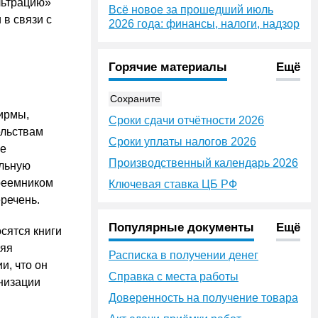
льтрацию»
Всё новое за прошедший июль
 в связи с
2026 года: финансы, налоги, надзор
Горячие материалы
Ещё
Сохраните
ирмы,
Сроки сдачи отчётности 2026
ельствам
Сроки уплаты налогов 2026
ие
Производственный календарь 2026
альную
реемником
Ключевая ставка ЦБ РФ
речень.
Популярные документы
Ещё
сятся книги
няя
Расписка в получении денег
и, что он
Справка с места работы
анизации
Доверенность на получение товара