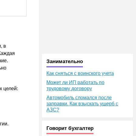
, в
 Каждая
ние.
Занимательно
ьно
Как сняться с воинского учета
.
Может ли ИП работать по
х целей:
трудовому договору
Автомобиль сломался после
заправки. Как взыскать ущерб с
АЗС?
гии.
Говорит бухгалтер