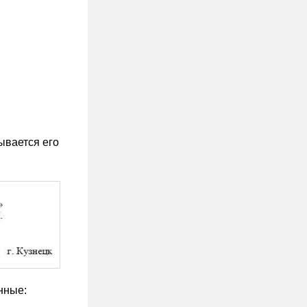
ывается его
нные: