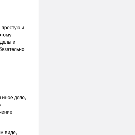
 простую и
этому
зделы и
бязательно:
 иное дело,
в
ачение
ом виде,