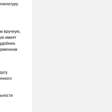
енклатуру.
ак вручную,
тую имеет
 удобнее.
фирменном
дату
енного
льности