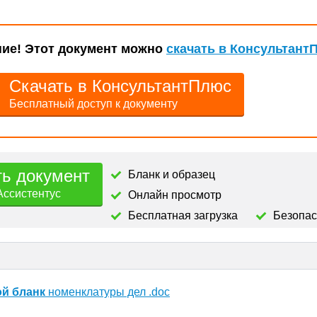
ие! Этот документ можно
скачать в Консультант
Скачать в КонсультантПлюс
Бесплатный доступ к документу
ть документ
Бланк и образец
Ассистентус
Онлайн просмотр
Бесплатная загрузка
Безопа
ой бланк
номенклатуры дел .doc