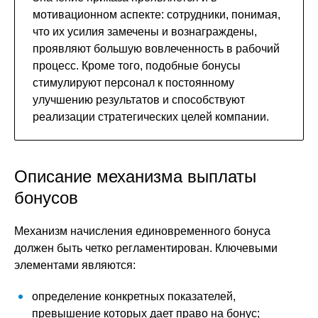
мотивационном аспекте: сотрудники, понимая,
что их усилия замечены и вознаграждены,
проявляют большую вовлеченность в рабочий
процесс. Кроме того, подобные бонусы
стимулируют персонал к постоянному
улучшению результатов и способствуют
реализации стратегических целей компании.
Описание механизма выплаты
бонусов
Механизм начисления единовременного бонуса
должен быть четко регламентирован. Ключевыми
элементами являются:
определение конкретных показателей,
превышение которых дает право на бонус;