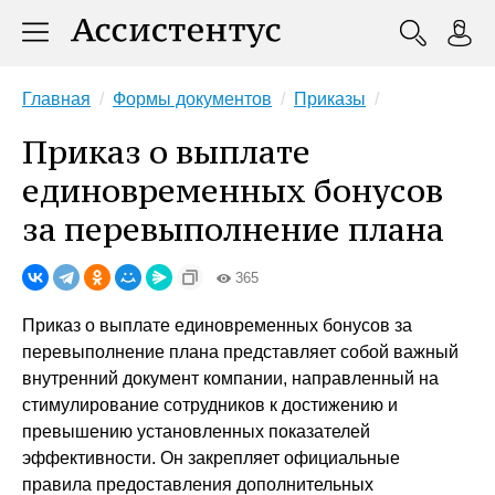
Главная
Формы документов
Приказы
Приказ о выплате
единовременных бонусов
за перевыполнение плана
365
Приказ о выплате единовременных бонусов за
перевыполнение плана представляет собой важный
внутренний документ компании, направленный на
стимулирование сотрудников к достижению и
превышению установленных показателей
эффективности. Он закрепляет официальные
правила предоставления дополнительных