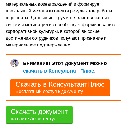
материальных вознаграждений и формирует
прозрачный механизм оценки результатов работы
персонала. Данный инструмент является частью
системы мотивации и способствует формированию
корпоративной культуры, в которой высокие
достижения сотрудников получают признание и
материальное подтверждение.
Внимание! Этот документ можно
скачать в КонсультантПлюс
.
Скачать в КонсультантПлюс
Бесплатный доступ к документу
Скачать документ
на сайте Ассистентус