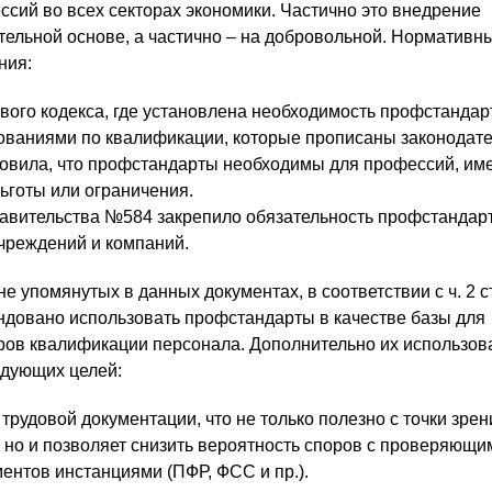
ссий во всех секторах экономики. Частично это внедрение
тельной основе, а частично – на добровольной. Нормативн
ния:
ового кодекса, где установлена необходимость профстандар
ованиями по квалификации, которые прописаны законодате
новила, что профстандарты необходимы для профессий, и
ьготы или ограничения.
авительства №584 закрепило обязательность профстандар
чреждений и компаний.
не упомянутых в данных документах, в соответствии с ч. 2 ст
довано использовать профстандарты в качестве базы для
ров квалификации персонала. Дополнительно их использов
едующих целей:
трудовой документации, что не только полезно с точки зрен
 но и позволяет снизить вероятность споров с проверяющи
ментов инстанциями (ПФР, ФСС и пр.).