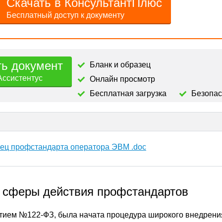
Скачать в КонсультантПлюс
Бесплатный доступ к документу
ть документ
Бланк и образец
Ассистентус
Онлайн просмотр
Бесплатная загрузка
Безопа
зец профстандарта оператора ЭВМ .doc
 сферы действия профстандартов
нятием №122-ФЗ, была начата процедура широкого внедрени