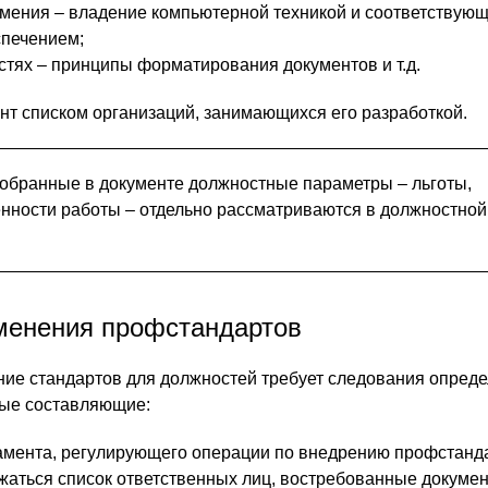
умения – владение компьютерной техникой и соответствую
печением;
астях – принципы форматирования документов и т.д.
нт списком организаций, занимающихся его разработкой.
обранные в документе должностные параметры – льготы,
нности работы – отдельно рассматриваются в должностной
менения профстандартов
ие стандартов для должностей требует следования опред
ные составляющие:
амента, регулирующего операции по внедрению профстанда
аться список ответственных лиц, востребованные докумен