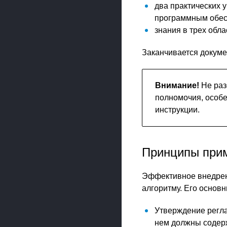
два практических 
программным обес
знания в трех обл
Заканчивается докуме
Внимание!
Не раз
полномочия, особе
инструкции.
Принципы при
Эффективное внедрен
алгоритму. Его основ
Утверждение регл
нем должны содерж