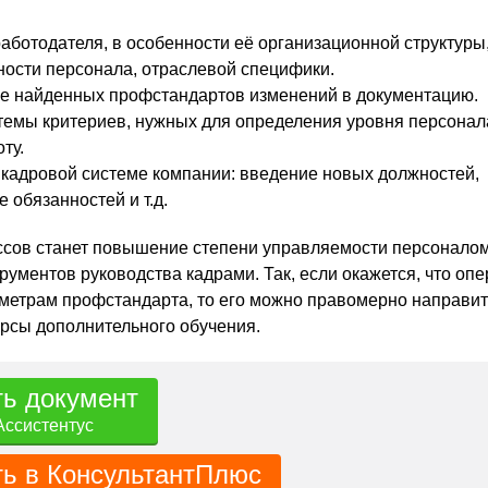
аботодателя, в особенности её организационной структуры,
ности персонала, отраслевой специфики.
ве найденных профстандартов изменений в документацию.
емы критериев, нужных для определения уровня персонал
ту.
кадровой системе компании: введение новых должностей,
 обязанностей и т.д.
ссов станет повышение степени управляемости персоналом
рументов руководства кадрами. Так, если окажется, что оп
аметрам профстандарта, то его можно правомерно направит
урсы дополнительного обучения.
ть документ
Ассистентус
ть в КонсультантПлюс