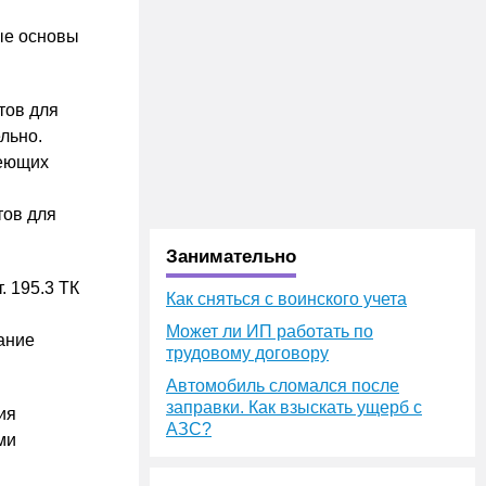
ые основы
тов для
льно.
меющих
тов для
Занимательно
. 195.3 ТК
Как сняться с воинского учета
Может ли ИП работать по
ание
трудовому договору
Автомобиль сломался после
заправки. Как взыскать ущерб с
ия
АЗС?
ми