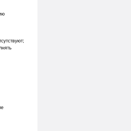
ию
тсутствуют;
лнять
ие