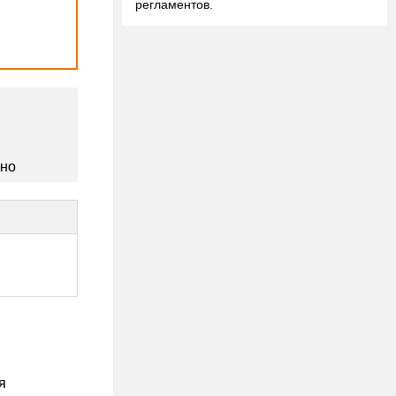
регламентов.
сно
я