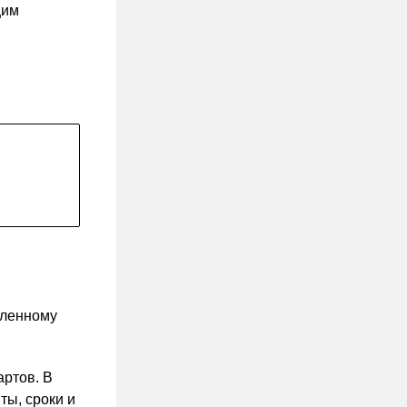
щим
еленному
ртов. В
ты, сроки и