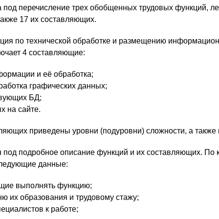
а под перечисление трех обобщенных трудовых функций, л
также 17 их составляющих.
кция по технической обработке и размещению информацио
лючает 4 составляющие:
формации и её обработка;
работка графических данных;
твующих БД;
 на сайте.
ляющих приведены уровни (подуровни) сложности, а также 
н под подробное описание функций и их составляющих. По 
ледующие данные:
ущие выполнять функцию;
ню их образования и трудовому стажу;
пециалистов к работе;