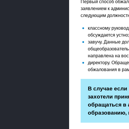
Первый способ обжало
заявлением к админис
следующим должност
классному руковод
обсуждается устно
завучу. Данные до
общеобразовательн
направлена на вос
директору. Обраще
обжалования в рам
В случае если
захотели прин
обращаться в 
образованию, 