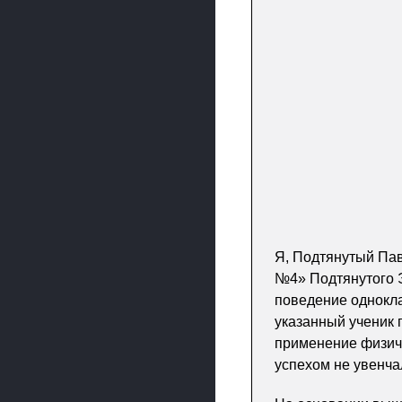
Я, Подтянутый Па
№4» Подтянутого 
поведение однокла
указанный ученик 
применение физиче
успехом не увенча