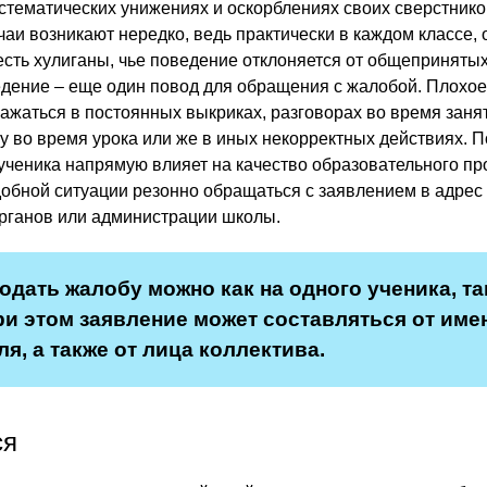
систематических унижениях и оскорблениях своих сверстнико
чаи возникают нередко, ведь практически в каждом классе,
есть хулиганы, чье поведение отклоняется от общепринятых
дение – еще один повод для обращения с жалобой. Плохо
ажаться в постоянных выкриках, разговорах во время заня
у во время урока или же в иных некорректных действиях. П
ученика напрямую влияет на качество образовательного пр
обной ситуации резонно обращаться с заявлением в адрес
рганов или администрации школы.
одать жалобу можно как на одного ученика, та
ри этом заявление может составляться от име
я, а также от лица коллектива.
ся