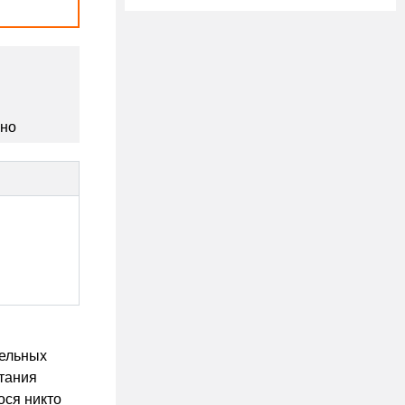
сно
тельных
итания
ося никто