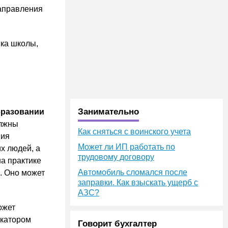
направления
ика школы,
Занимательно
бразовании
олжны
Как сняться с воинского учета
вия
Может ли ИП работать по
х людей, а
трудовому договору
а практике
Автомобиль сломался после
. Оно может
заправки. Как взыскать ущерб с
АЗС?
ожет
окатором
Говорит бухгалтер