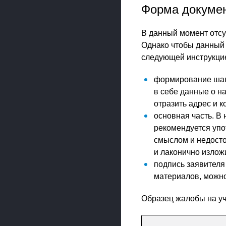
Форма докуме
В данный момент отсу
Однако чтобы данный 
следующей инструкцие
формирование шапк
в себе данные о н
отразить адрес и 
основная часть. В
рекомендуется упо
смыслом и недост
и лаконично излож
подпись заявителя
материалов, можно
Образец жалобы на уч