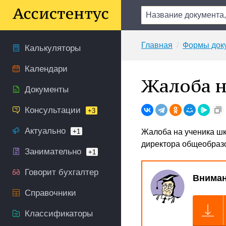
Главная
Формы док
Калькуляторы
Календари
Жалоба н
Документы
Консультации
+3
Актуально
+1
Жалоба на ученика ш
директора общеобразо
Занимательно
+1
Говорит бухгалтер
Вниман
Справочники
Классификаторы