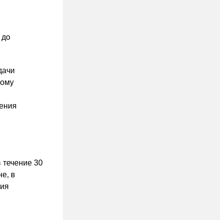
 до
дачи
ному
щения
 течение 30
е, в
ния