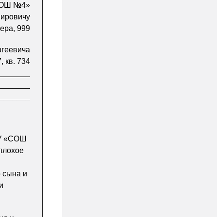
СОШ №4»
мировичу
хера, 999
ргеевича
, кв. 734
________
________
________
ОУ «СОШ
плохое
 сына и
и