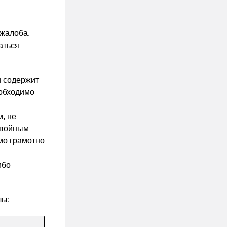
 жалоба.
аться
и содержит
еобходимо
м, не
двойным
мо грамотно
ибо
лы: