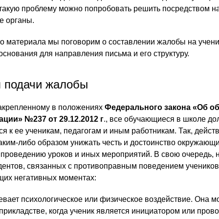
 такую проблему можно попробовать решить посредством 
е органы.
о материала мы поговорим о составлении жалобы на учен
основания для направления письма и его структуру.
 подачи жалобы
закрепленному в положениях
Федерального закона «Об о
ции» №237 от 29.12.2012 г
., все обучающиеся в школе д
я к ее ученикам, педагогам и иным работникам. Так, дейст
аким-либо образом унижать честь и достоинство окружающи
 проведению уроков и иных мероприятий. В свою очередь, н
дентов, связанных с противоправным поведением учеников
щих негативных моментах:
евает психологическое или физическое воздействие. Она м
прикладстве, когда ученик является инициатором или пров