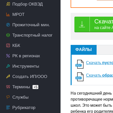
Подбор ОКВЭД
МРОТ
Скача
Прожиточный мин.
на сайте 
Транспортный налог
КБК
ФАЙЛЫ
РК в регионах
Скачать
пуст
Инструменты
Скачать
обра
Создать ИП/ООО
Термины
+5
На сегодняшний день 
Службы
противоречащее норм
школ. Это может быть
Рубрикатор
ребенка его родителя