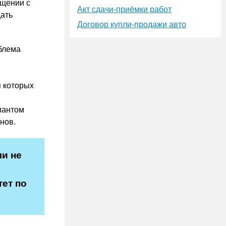
ащении с
Акт сдачи-приёмки работ
дать
Договор купли-продажи авто
блема
я которых
иантом
нов.
ли не
тет по