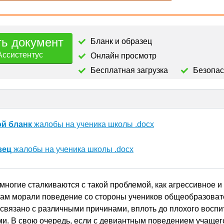
ть документ
Бланк и образец
Ассистентус
Онлайн просмотр
Бесплатная загрузка
Безопа
ой бланк
жалобы на ученика школы .docx
зец
жалобы на ученика школы .docx
многие сталкиваются с такой проблемой, как агрессивное и
ам морали поведение со стороны учеников общеобразова
 связано с различными причинами, вплоть до плохого восп
ми. В свою очередь, если с девиантным поведением учащег