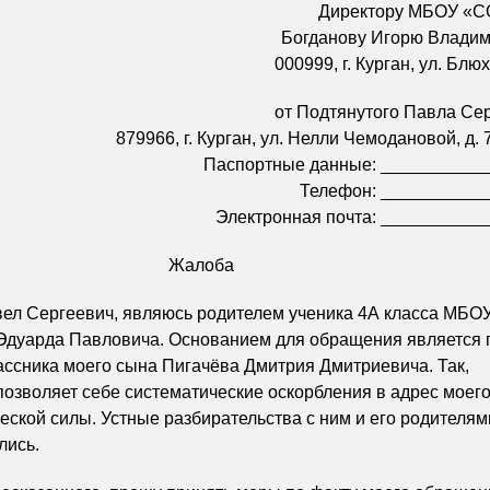
Директору МБОУ «
Богданову Игорю Влади
000999, г. Курган, ул. Блю
от Подтянутого Павла Се
879966, г. Курган, ул. Нелли Чемодановой, д. 7
Паспортные данные: __________
Телефон: __________
Электронная почта: __________
Жалоба
вел Сергеевич, являюсь родителем ученика 4А класса МБ
Эдуарда Павловича. Основанием для обращения является 
ссника моего сына Пигачёва Дмитрия Дмитриевича. Так,
позволяет себе систематические оскорбления в адрес моего
ской силы. Устные разбирательства с ним и его родителям
лись.