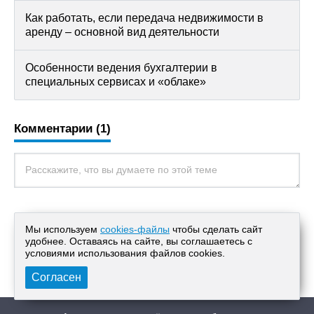
Как работать, если передача недвижимости в
аренду – основной вид деятельности
Особенности ведения бухгалтерии в
специальных сервисах и «облаке»
Комментарии (1)
Артем
20.10.2023 в 23:23
Мы используем
cookies-файлы
чтобы сделать сайт
удобнее. Оставаясь на сайте, вы соглашаетесь с
При покупке готового бизнеса надо его
условиями использования файлов cооkies.
тщательно проверять.
Согласен
Ответить