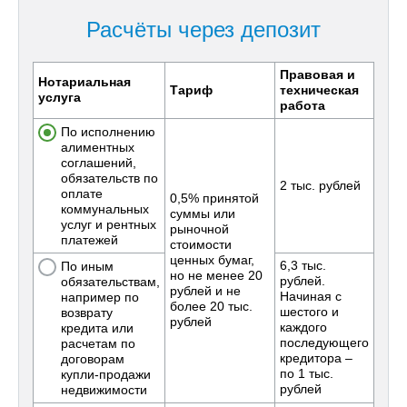
Расчёты через депозит
Правовая и
Нотариальная
Тариф
техническая
услуга
работа
По исполнению
алиментных
соглашений,
обязательств по
2 тыс. рублей
оплате
0,5% принятой
коммунальных
суммы или
услуг и рентных
рыночной
платежей
стоимости
ценных бумаг,
6,3 тыс.
По иным
но не менее 20
рублей.
обязательствам,
рублей и не
Начиная с
например по
более 20 тыс.
шестого и
возврату
рублей
каждого
кредита или
последующего
расчетам по
кредитора –
договорам
по 1 тыс.
купли-продажи
рублей
недвижимости