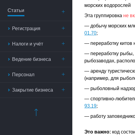
морских водорослей
Статьи
Эта группировка
не в
— добычу морских мле
Регистрация
01.70
;
— переработку китов 
Налоги и учёт
— переработку рыбы, 
Ведение бизнеса
рыбозаводах, располо
— аренду туристическ
Персонал
(например, для рыбол
— рыболовный надзор,
Закрытие бизнеса
— спортивно-любитель
93.19
;
— работу заповеднико
Это важно:
код состо