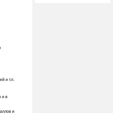
и
й и т.п.
 и в
раллов и