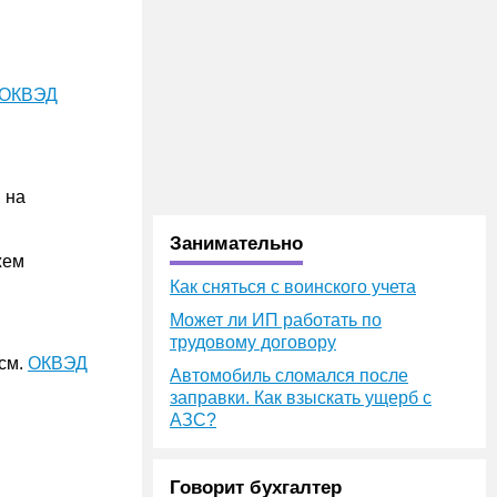
ОКВЭД
 на
Занимательно
жем
Как сняться с воинского учета
Может ли ИП работать по
трудовому договору
 см.
ОКВЭД
Автомобиль сломался после
заправки. Как взыскать ущерб с
АЗС?
Говорит бухгалтер