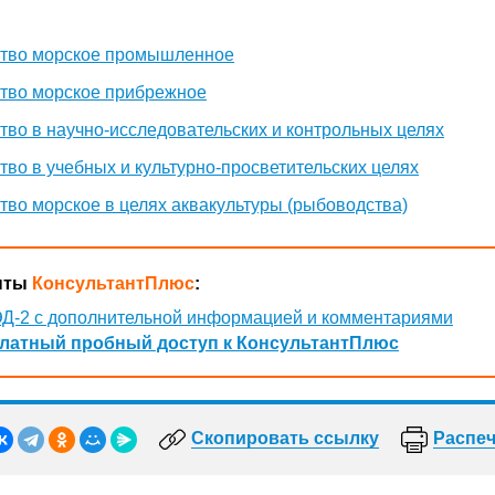
тво морское промышленное
тво морское прибрежное
во в научно-исследовательских и контрольных целях
во в учебных и культурно-просветительских целях
во морское в целях аквакультуры (рыбоводства)
нты
КонсультантПлюс
:
Д-2 с дополнительной информацией и комментариями
латный пробный доступ к КонсультантПлюс
Скопировать ссылку
Распеч