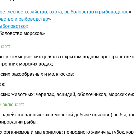
ое, лесное хозяйство, охота, рыболовство и рыбоводство
»
вство и рыбоводство
»
ыболовство
»
боловство морское»
чает
:
ы в коммерческих целях в открытом водном пространстве 
утренних морских водах;
ских ракообразных и моллюсков;
ов;
ких животных: черепах, асцидий, оболочников, морских еже
е включает
:
 задействованных как в морской добыче (вылове) рыбы, так
вировании рыбы;
х организмов и материалов: природного жемчуга, губок, ко