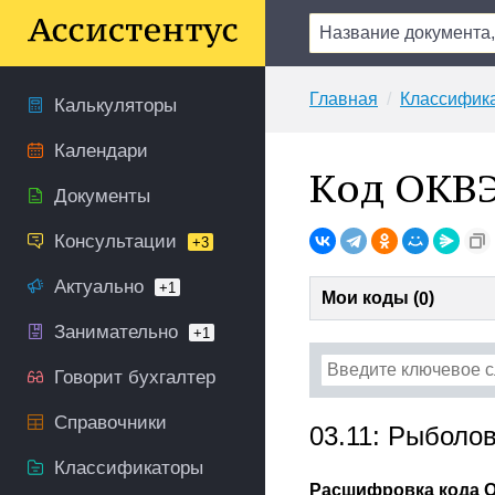
Главная
Классифик
Калькуляторы
Календари
Код ОКВЭ
Документы
Консультации
+3
Актуально
+1
Мои коды (
)
0
Занимательно
+1
Говорит бухгалтер
Справочники
03.11: Рыболо
Классификаторы
Расшифровка кода О