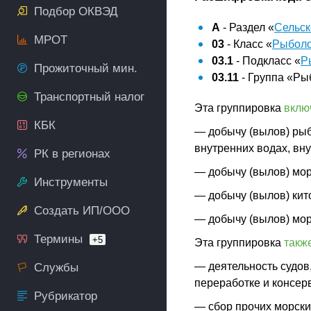
Подбор ОКВЭД
A
- Раздел «
Сельск
МРОТ
03
- Класс «
Рыболо
03.1
- Подкласс «
Р
Прожиточный мин.
03.11
- Группа «Ры
Транспортный налог
Эта группировка
вклю
КБК
— добычу (вылов) рыб
внутренних водах, вн
РК в регионах
— добычу (вылов) мор
Инструменты
— добычу (вылов) кит
Создать ИП/ООО
— добычу (вылов) морс
Термины
+5
Эта группировка
такж
— деятельность судов,
Службы
переработке и консер
Рубрикатор
— сбор прочих морски