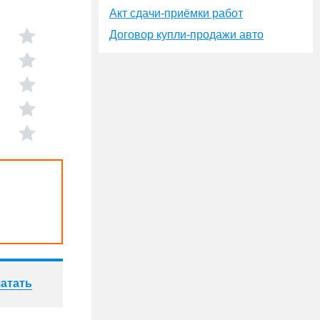
Акт сдачи-приёмки работ
Договор купли-продажи авто
атать