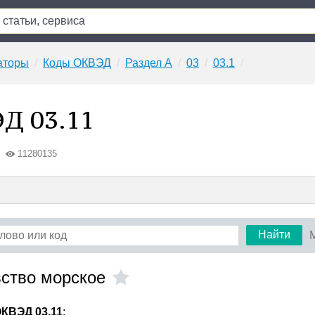
аторы
Коды ОКВЭД
Раздел A
03
03.1
Д 03.11
11280135
Найти
вство морское
КВЭД 03.11
: