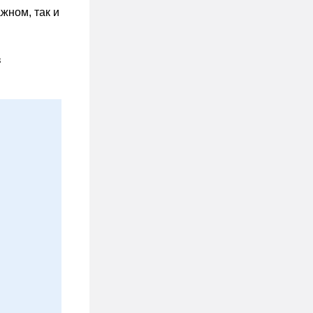
жном, так и
в