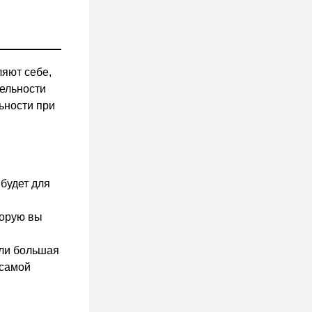
ляют себе,
тельности
ьности при
 будет для
торую вы
или большая
 самой