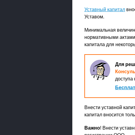
Уставный капитал
внос
Уставом.
Минимальная величина
нормативными актами
капитала для некотор
Для реш
Консул
доступа 
Бесплат
Внести уставной капи
капитал вносится толь
Важно
! Внести устав