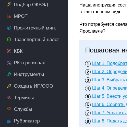
Подбор ОКВЭД
Наша инструкция сост
в электронном виде.
МРОТ
Что потребуется сдел
Прожиточный мин.
Ярославле?
Транспортный налог
Пошаговая и
КБК
РК в регионах
Шаг 1.
Подобрат
Шаг 2.
Определи
Инструменты
Шаг 3.
Выбрать 
Создать ИП/ООО
Шаг 4.
Определи
Шаг 5.
Внести ус
Термины
Шаг 6.
Собрать 
Службы
Шаг 7.
Уплатить
Рубрикатор
Шаг 8.
Подать д