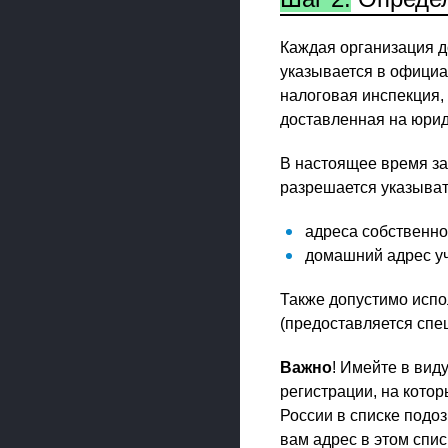
Каждая организация 
указывается в официа
налоговая инспекция, 
доставленная на юрид
В настоящее время за
разрешается указыват
адреса собственно
домашний адрес у
Также допустимо испо
(предоставляется сп
Важно
! Имейте в вид
регистрации, на кото
России в списке подо
вам адрес в этом спис