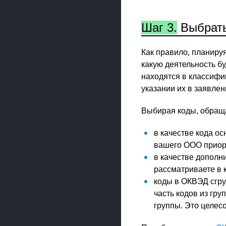
Шаг 3.
Выбрать
Как правило, планиру
какую деятельность б
находятся в классифик
указании их в заявле
Выбирая коды, обращ
в качестве кода ос
вашего ООО приор
в качестве дополн
рассматриваете в 
коды в ОКВЭД сгру
часть кодов из гру
группы. Это целесо