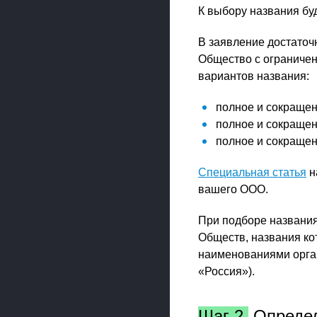
К выбору названия бу
В заявление достаточ
Общество с ограничен
вариантов названия:
полное и сокращен
полное и сокращен
полное и сокращен
Специальная статья
н
вашего ООО.
При подборе названия
Обществ, названия ко
наименованиями орга
«Россия»).
Шаг 2.
Определ