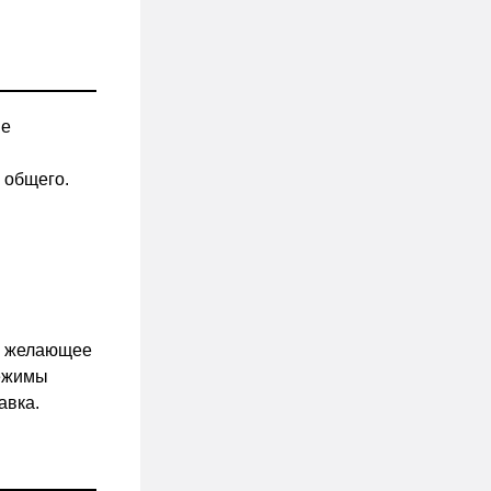
ме
 общего.
ть желающее
режимы
авка.