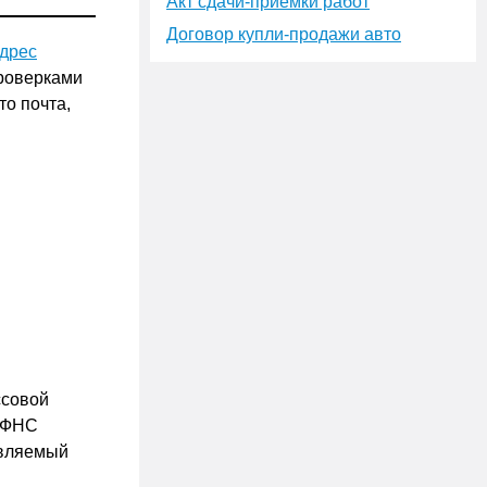
Акт сдачи-приёмки работ
Договор купли-продажи авто
дрес
проверками
то почта,
ссовой
у ФНС
авляемый