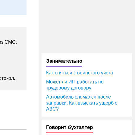
ез СМС.
Занимательно
Как сняться с воинского учета
токол.
Может ли ИП работать по
трудовому договору
Автомобиль сломался после
заправки. Как взыскать ущерб с
АЗС?
Говорит бухгалтер