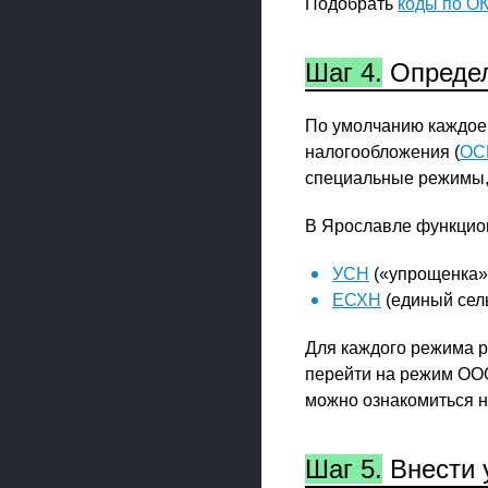
Подобрать
коды по О
Шаг 4.
Определ
По умолчанию каждое 
налогообложения (
ОС
специальные режимы, 
В Ярославле функцио
УСН
(«упрощенка»
ЕСХН
(единый сел
Для каждого режима р
перейти на режим ООО
можно ознакомиться н
Шаг 5.
Внести 