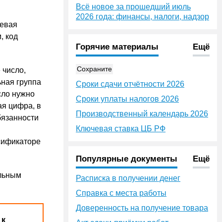
Всё новое за прошедший июль
2026 года: финансы, налоги, надзор
левая
, код
Горячие материалы
Ещё
Сохраните
 число,
ная группа
Сроки сдачи отчётности 2026
сло нужно
Сроки уплаты налогов 2026
ая цифра, в
Производственный календарь 2026
бязанности
Ключевая ставка ЦБ РФ
сификаторе
Популярные документы
Ещё
альным
Расписка в получении денег
Справка с места работы
Доверенность на получение товара
 к