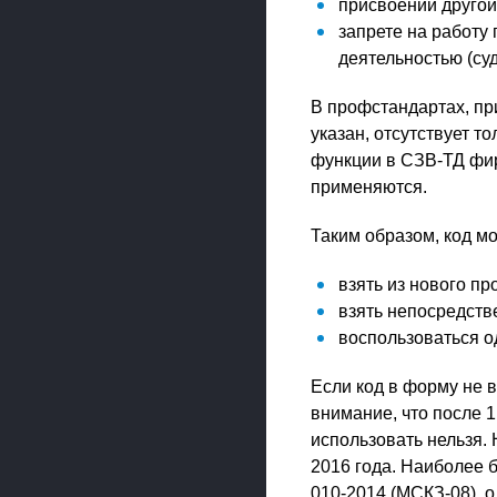
присвоении другой
запрете на работу
деятельностью (су
В профстандартах, при
указан, отсутствует т
функции в СЗВ-ТД фир
применяются.
Таким образом, код м
взять из нового пр
взять непосредств
воспользоваться од
Если код в форму не 
внимание, что после 1
использовать нельзя.
2016 года. Наиболее 
010-2014 (МСКЗ-08), о