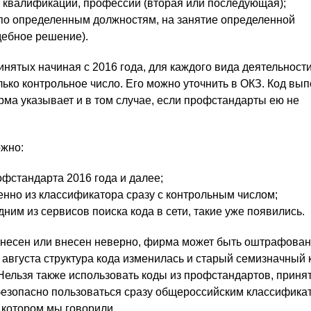
 квалификации, профессии (вторая или последующая);
 по определенным должностям, на занятие определенной
дебное решение).
нятых начиная с 2016 года, для каждого вида деятельности
олько контрольное число. Его можно уточнить в ОКЗ. Код в
ма указывает и в том случае, если профстандарты ею не
ожно:
офстандарта 2016 года и далее;
енно из классификатора сразу с контрольным числом;
ним из сервисов поиска кода в сети, такие уже появились.
внесен или внесен неверно, фирма может быть оштрафован
 августа структура кода изменилась и старый семизначный 
 Нельзя также использовать коды из профстандартов, приня
безопасно пользоваться сразу общероссийским классифика
 котором мы говорили.