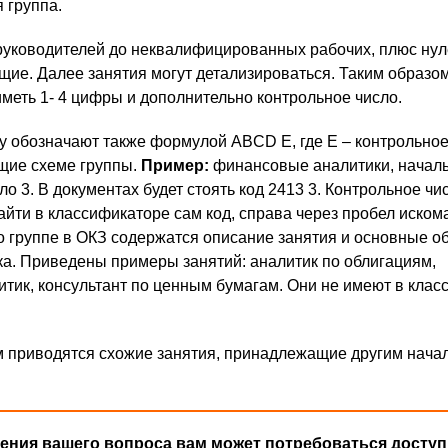
 группа.
 руководителей до неквалифицированных рабочих, плюс ну
щие. Далее занятия могут детализироваться. Таким образом
иметь 1- 4 цифры и дополнительно контрольное число.
ру обозначают также формулой ABCD E, где E – контрольное
щие схеме группы.
Пример:
финансовые аналитики, началь
ло 3. В документах будет стоять код 2413 3. Контрольное чи
найти в классификаторе сам код, справа через пробел иском
о группе в ОКЗ содержатся описание занятия и основные о
а. Приведены примеры занятий: аналитик по облигациям,
тик, консультант по ценным бумагам. Они не имеют в клас
м приводятся схожие занятия, принадлежащие другим нач
ения вашего вопроса вам может потребоваться доступ