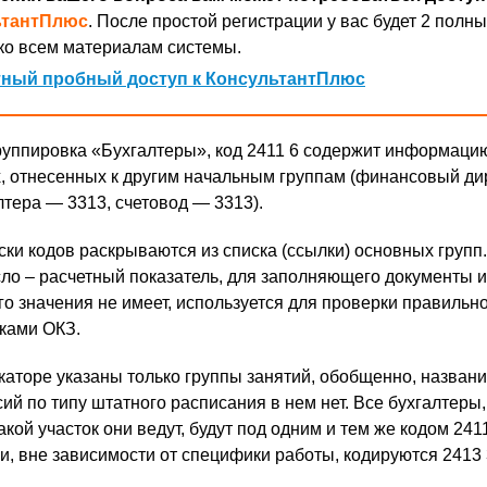
ьтантПлюс
. После простой регистрации у вас будет 2 полны
ко всем материалам системы.
ный пробный доступ к КонсультантПлюс
уппировка «Бухгалтеры», код 2411 6 содержит информаци
, отнесенных к другим начальным группам (финансовый д
лтера — 3313, счетовод — 3313).
ки кодов раскрываются из списка (ссылки) основных групп.
ло – расчетный показатель, для заполняющего документы 
го значения не имеет, используется для проверки правильн
ками ОКЗ.
каторе указаны только группы занятий, обобщенно, назван
й по типу штатного расписания в нем нет. Все бухгалтеры,
акой участок они ведут, будут под одним и тем же кодом 2411
, вне зависимости от специфики работы, кодируются 2413 