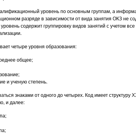
валификационный уровень по основным группам, а информ
ционном разряде в зависимости от вида занятия ОКЗ не со
ровень содержит группировку видов занятий с учетом все
ализации.
ает четыре уровня образования:
реднее общее;
зование;
е и ученую степень.
аться знаками от одного до четырех. Код имеет структуру X
о, и далее:
па;
па;