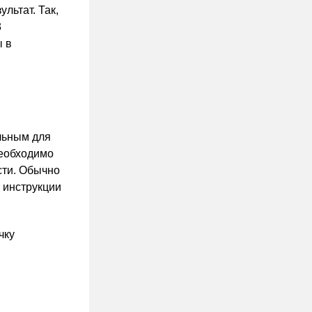
льтат. Так,
3
 в
ельным для
необходимо
сти. Обычно
 инструкции
чку