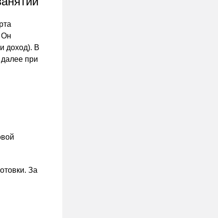
занятий
рта
 Он
и доход). В
 далее при
овой
отовки. За