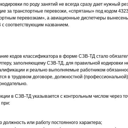
одировки по роду занятий не всегда сразу дает нужный резу
ие за транспортные перевозки, «спрятаны» под кодом 432
ортным перевозкам», а авиационные диспетчеры вынесены
4 с соответствующим названием.
ование кодов классификатора в форме СЗВ-ТД стало обязат
галтеру, заполняющему СЗВ-ТД, для правильной кодировки 
валификации и реально выполняемые работником обязанно
тся в трудовом договоре, должностной (профессиональной)
онодательно.
ции в СЗВ-ТД указывается с контрольным числом через то
 при:
ю должность или работу постоянного характера;