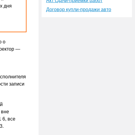
Акт сдачи-приёмки работ
х дня
Договор купли-продажи авто
ю о
иректор —
исполнителя
ости записи
ий
 вне
 6, все
3.