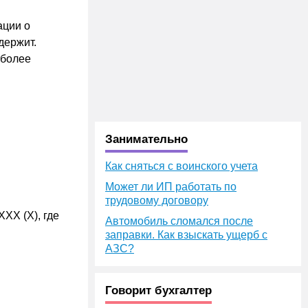
ации о
держит.
 более
Занимательно
Как сняться с воинского учета
Может ли ИП работать по
трудовому договору
XXX (X), где
Автомобиль сломался после
заправки. Как взыскать ущерб с
АЗС?
Говорит бухгалтер