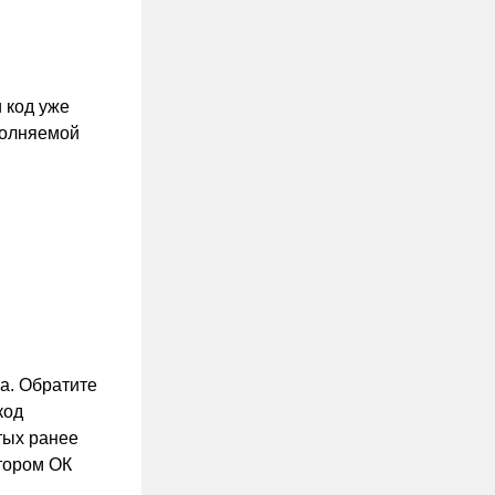
 код уже
ыполняемой
а. Обратите
код
тых ранее
тором ОК