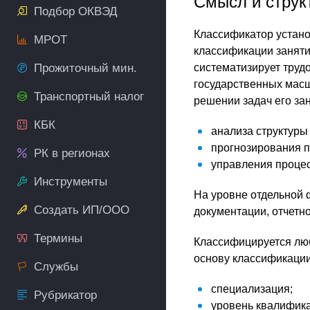
Смысл и струк
Подбор ОКВЭД
Классификатор устано
МРОТ
классификации занятий
Прожиточный мин.
систематизирует труд
государственных масш
Транспортный налог
решении задач его зан
КБК
анализа структуры
прогнозирования п
РК в регионах
управления процес
Инструменты
На уровне отдельной 
Создать ИП/ООО
документации, отчетно
Термины
Классифицируется люб
основу классификации
Службы
специализация;
Рубрикатор
уровень квалифик