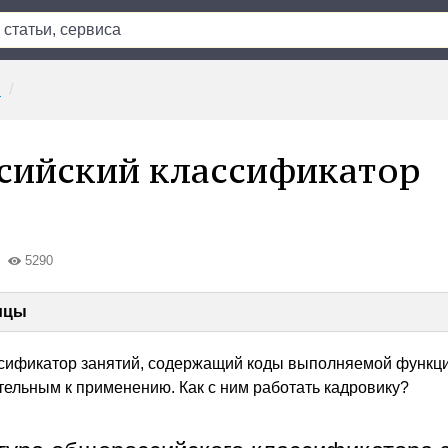
и
сийский классификатор
5290
ицы
сификатор занятий, содержащий коды выполняемой функци
ательным к применению. Как с ним работать кадровику?