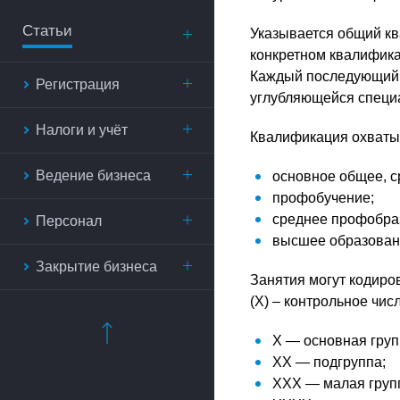
Статьи
Указывается общий к
конкретном квалифика
Каждый последующий у
Регистрация
углубляющейся специ
Налоги и учёт
Квалификация охватыв
Ведение бизнеса
основное общее, с
профобучение;
среднее профобра
Персонал
высшее образовани
Закрытие бизнеса
Занятия могут кодиров
(X) – контрольное числ
X — основная груп
XX — подгруппа;
XXX — малая груп